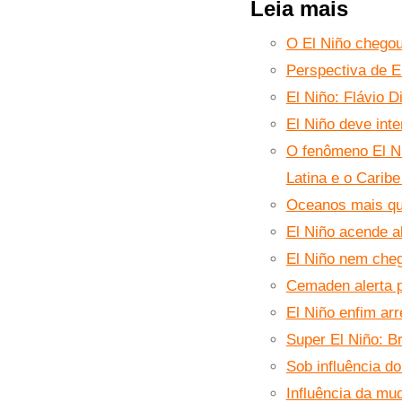
Leia mais
O El Niño chegou
Perspectiva de E
El Niño: Flávio 
El Niño deve inte
O fenômeno El Ni
Latina e o Carib
Oceanos mais que
El Niño acende a
El Niño nem che
Cemaden alerta p
El Niño enfim arr
Super El Niño: Br
Sob influência d
Influência da mu