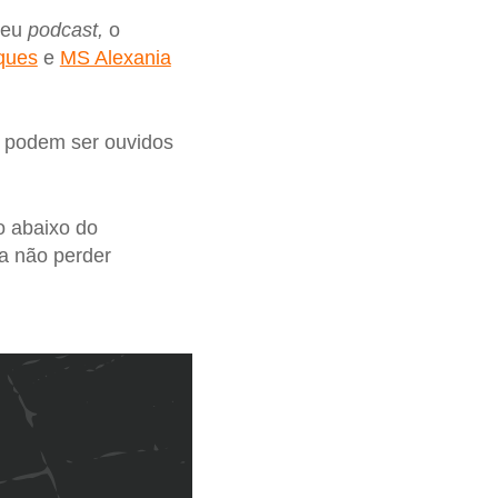
seu
podcast,
o
ques
e
MS Alexania
 podem ser ouvidos
go abaixo do
a não perder