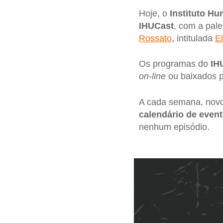
Hoje, o
Instituto Hu
IHU
Cast
, com a pal
Rossato
, intitulada
E
Os programas do
IH
on-line
ou baixados p
A cada semana, novo
calendário de even
nenhum episódio.