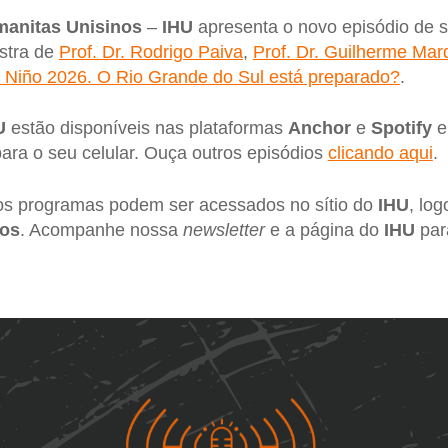
manitas Unisinos
–
IHU
apresenta o novo episódio de 
estra de
Prof. Dr. Rodrigo Paiva
,
Prof. Dr. Guilherme Mar
l Niño 2026. O Rio Grande do Sul está preparado?
.
U
estão disponíveis nas plataformas
Anchor
e
Spotify
e
ara o seu celular. Ouça outros episódios
clicando aqui
.
s programas podem ser acessados no sítio do
IHU
, lo
tos
. Acompanhe nossa
newsletter
e a página do
IHU
par