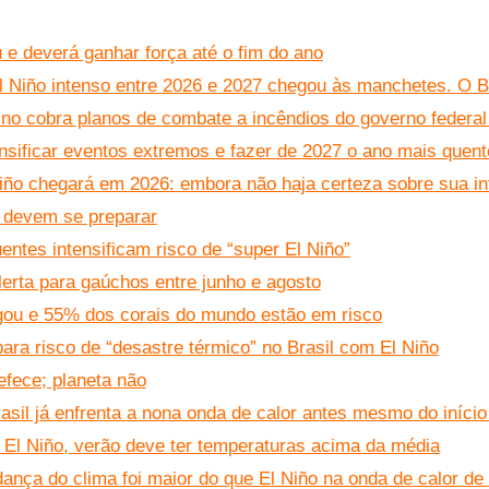
 e deverá ganhar força até o fim do ano
l Niño intenso entre 2026 e 2027 chegou às manchetes. O B
Dino cobra planos de combate a incêndios do governo federa
nsificar eventos extremos e fazer de 2027 o ano mais quente
ño chegará em 2026: embora não haja certeza sobre sua in
e devem se preparar
ntes intensificam risco de “super El Niño”
lerta para gaúchos entre junho e agosto
gou e 55% dos corais do mundo estão em risco
ara risco de “desastre térmico” no Brasil com El Niño
efece; planeta não
asil já enfrenta a nona onda de calor antes mesmo do início
o El Niño, verão deve ter temperaturas acima da média
dança do clima foi maior do que El Niño na onda de calor de