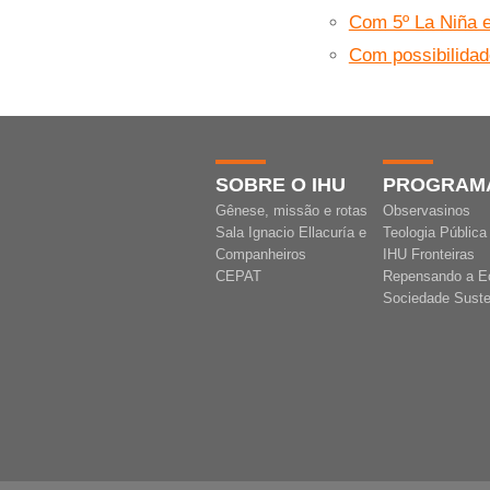
Com 5º La Niña e
Com possibilidad
SOBRE O IHU
PROGRAM
Gênese, missão e rotas
Observasinos
Sala Ignacio Ellacuría e
Teologia Pública
Companheiros
IHU Fronteiras
CEPAT
Repensando a E
Sociedade Suste