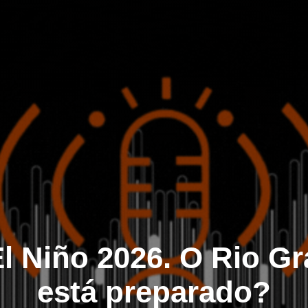
l Niño 2026. O Rio G
está preparado?