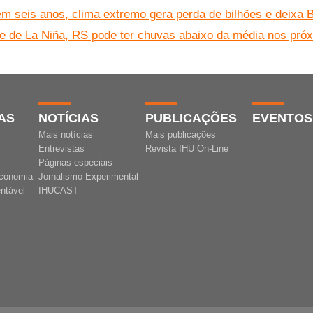
m seis anos, clima extremo gera perda de bilhões e deixa B
e de La Niña, RS pode ter chuvas abaixo da média nos pró
AS
NOTÍCIAS
PUBLICAÇÕES
EVENTOS
Mais notícias
Mais publicações
Entrevistas
Revista IHU On-Line
Páginas especiais
conomia
Jornalismo Experimental
ntável
IHUCAST