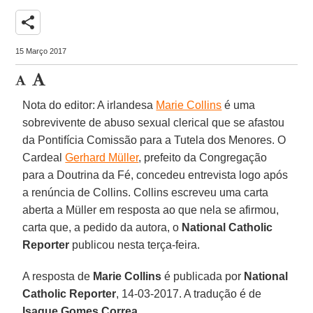
share
15 Março 2017
Nota do editor: A irlandesa
Marie Collins
é uma
sobrevivente de abuso sexual clerical que se afastou
da Pontifícia Comissão para a Tutela dos Menores. O
Cardeal
Gerhard Müller
, prefeito da Congregação
para a Doutrina da Fé, concedeu entrevista logo após
a renúncia de Collins. Collins escreveu uma carta
aberta a Müller em resposta ao que nela se afirmou,
carta que, a pedido da autora, o
National Catholic
Reporter
publicou nesta terça-feira.
A resposta de
Marie Collins
é publicada por
National
Catholic Reporter
, 14-03-2017. A tradução é de
Isaque Gomes Correa
.