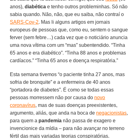
anos),
diabética
e tenho outros probleminhas. Só não
sabia quando. Não, não, que eu saiba, não contraí o
SARS-Cov-2
. Mas li alguns artigos em jornais
europeus de pessoas que, como eu, sentem o sangue
ferver (sem febre…) cada vez que o noticiário anuncia
uma nova vítima com um “mas” subentendido. “Tinha
65 anos e era diabético”. “Tinha 88 anos e problemas
cardíacos.” “Tinha 65 anos e doença respiratória.”
Esta semana tivemos “o paciente tinha 27 anos, mas
sofria de bronquite” e a enfermeira de 40 anos
“portadora de diabetes”. É como se todas essas
pessoas morressem não por causa do
novo
coronavírus
, mas de suas doenças preexistentes,
argumento, aliás, que anda na boca de
negacionistas
,
para quem a
pandemia
não passa de exagero e
invencionice da mídia – para não avançar no terreno
fértil das mais variadas teorias conspiratórias.