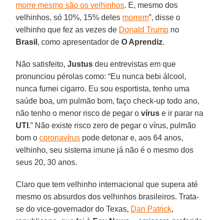
morre mesmo são os velhinhos
. E, mesmo dos
velhinhos, só 10%, 15% deles
morrem
”, disse o
velhinho que fez as vezes de
Donald Trump
no
Brasil
, como apresentador de
O Aprendiz
.
Não satisfeito,
Justus
deu entrevistas em que
pronunciou pérolas como: “Eu nunca bebi álcool,
nunca fumei cigarro. Eu sou esportista, tenho uma
saúde boa, um pulmão bom, faço check-up todo ano,
não tenho o menor risco de pegar o
vírus
e ir parar na
UTI
.” Não existe risco zero de pegar o vírus, pulmão
bom o
coronavírus
pode detonar e, aos 64 anos,
velhinho, seu sistema imune já não é o mesmo dos
seus 20, 30 anos.
Claro que tem velhinho internacional que supera até
mesmo os absurdos dos velhinhos brasileiros. Trata-
se do vice-governador do Texas,
Dan Patrick
,