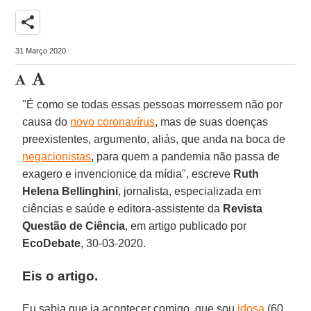
share
31 Março 2020
"É como se todas essas pessoas morressem não por
causa do
novo coronavírus
, mas de suas doenças
preexistentes, argumento, aliás, que anda na boca de
negacionistas
, para quem a pandemia não passa de
exagero e invencionice da mídia", escreve
Ruth
Helena Bellinghini
, jornalista, especializada em
ciências e saúde e editora-assistente da
Revista
Questão de Ciência
, em artigo publicado por
EcoDebate
, 30-03-2020.
Eis o artigo.
Eu sabia que ia acontecer comigo, que sou
idosa
(60