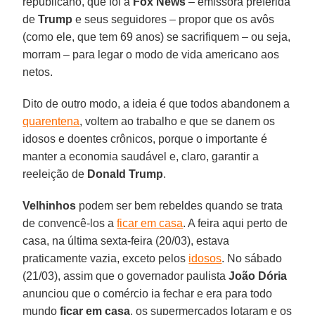
republicano, que foi à
Fox
News
– emissora preferida
de
Trump
e seus seguidores – propor que os avôs
(como ele, que tem 69 anos) se sacrifiquem – ou seja,
morram – para legar o modo de vida americano aos
netos.
Dito de outro modo, a ideia é que todos abandonem a
quarentena
, voltem ao trabalho e que se danem os
idosos e doentes crônicos, porque o importante é
manter a economia saudável e, claro, garantir a
reeleição de
Donald
Trump
.
Velhinhos
podem ser bem rebeldes quando se trata
de convencê-los a
ficar em casa
. A feira aqui perto de
casa, na última sexta-feira (20/03), estava
praticamente vazia, exceto pelos
idosos
. No sábado
(21/03), assim que o governador paulista
João Dória
anunciou que o comércio ia fechar e era para todo
mundo
ficar em casa
, os supermercados lotaram e os