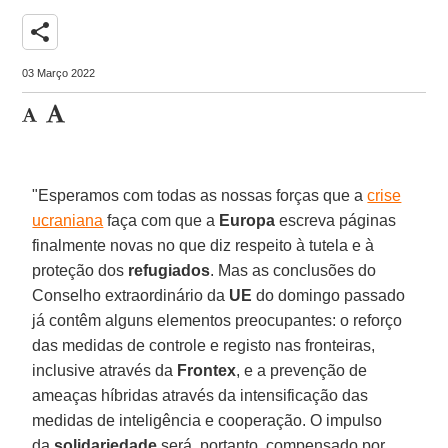
share
03 Março 2022
"Esperamos com todas as nossas forças que a
crise
ucraniana
faça com que a
Europa
escreva páginas
finalmente novas no que diz respeito à tutela e à
proteção dos
refugiados
. Mas as conclusões do
Conselho extraordinário da
UE
do domingo passado
já contêm alguns elementos preocupantes: o reforço
das medidas de controle e registo nas fronteiras,
inclusive através da
Frontex
, e a prevenção de
ameaças híbridas através da intensificação das
medidas de inteligência e cooperação. O impulso
da
solidariedade
será, portanto, compensado por