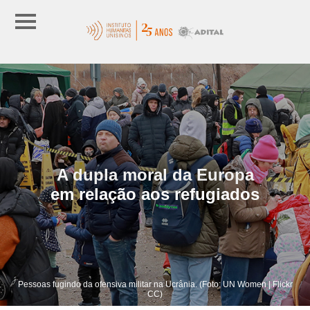
A dupla moral da Europa
em relação aos refugiados
Pessoas fugindo da ofensiva militar na Ucrânia. (Foto: UN Women | Flickr
CC)