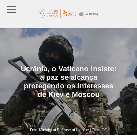
Ucrânia, o Vaticano insiste:
a paz se alcança
protegendo os interesses
de Kiev e Moscou
Foto: Ministry of Defense of Ukraine | Flickr CC