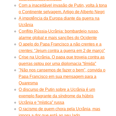
Com a inaceitável invasão de Putin, volta à tona
o Continente selvagem. Artigo de Alberto Negri
A impotência da Europa diante da guerra na
Ucrânia
Conflito Rússia-Ucrânia: bombardeio russo,
alarme global e mais sanções do Ocidente
O apelo do Papa Francisco a não crentes e a
crentes: “Jejum contra a guerra em 2 de março”
Crise na Ucrânia. O papa que troveja contra as
guerras optou por uma diplomacia “tímida”
"Não nos cansemos de fazer o bem", convida o
Papa Francisco em sua mensagem para a
Quaresma
O discurso de Putin sobre a Ucrânia é um
exemplo flagrante da síndrome da húbris
Ucrânia e “mística” russa
O racismo de quem chora pela Ucrânia, mas
ignora a dor que está ao seu lado