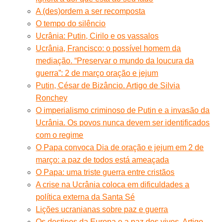
A (des)ordem a ser recomposta
O tempo do silêncio
Ucrânia: Putin, Cirilo e os vassalos
Ucrânia, Francisco: o possível homem da
mediação. “Preservar o mundo da loucura da
guerra”: 2 de março oração e jejum
Putin, César de Bizâncio. Artigo de Silvia
Ronchey
O imperialismo criminoso de Putin e a invasão da
Ucrânia. Os povos nunca devem ser identificados
com o regime
O Papa convoca Dia de oração e jejum em 2 de
março: a paz de todos está ameaçada
O Papa: uma triste guerra entre cristãos
A crise na Ucrânia coloca em dificuldades a
política externa da Santa Sé
Lições ucranianas sobre paz e guerra
Os destinos da Europa e a paz dos vivos. Artigo