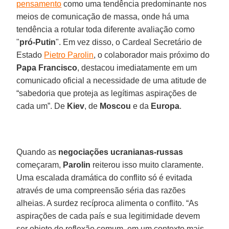
pensamento
como uma tendência predominante nos
meios de comunicação de massa, onde há uma
tendência a rotular toda diferente avaliação como
"
pró-Putin
". Em vez disso, o Cardeal Secretário de
Estado
Pietro Parolin
, o colaborador mais próximo do
Papa Francisco
, destacou imediatamente em um
comunicado oficial a necessidade de uma atitude de
“sabedoria que proteja as legítimas aspirações de
cada um”. De
Kiev
, de
Moscou
e da
Europa
.
Quando as
negociações ucranianas-russas
começaram,
Parolin
reiterou isso muito claramente.
Uma escalada dramática do conflito só é evitada
através de uma compreensão séria das razões
alheias. A surdez recíproca alimenta o conflito. “As
aspirações de cada país e sua legitimidade devem
ser objeto de reflexão comum, em um contexto mais