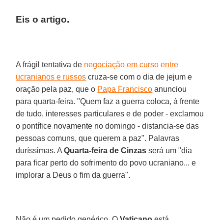
Eis o artigo.
A frágil tentativa de
negociação em curso entre
ucranianos e russos
cruza-se com o dia de jejum e
oração pela paz, que o
Papa Francisco
anunciou
para quarta-feira. "Quem faz a guerra coloca, à frente
de tudo, interesses particulares e de poder - exclamou
o pontífice novamente no domingo - distancia-se das
pessoas comuns, que querem a paz". Palavras
duríssimas. A
Quarta-feira de Cinzas
será um "dia
para ficar perto do sofrimento do povo ucraniano... e
implorar a Deus o fim da guerra".
Não é um pedido genérico. O
Vaticano
está