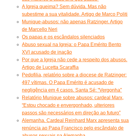
A Igreja queima? Sem dúvida. Mas não
subestime a sua vitalidade. Artigo de Marco Politi
Munique-abusos: não apenas Ratzinger. Artigo
de Marcello Neri
Os papas e os escândalos silenciados
Abuso sexual na Igreja: o Papa Emérito Bento
XVI acusado de inação
Por que a Igreja não cede a respeito dos abusos.
Artigo de Lucetta Scaraffia
Pedofilia, relatório sobre a diocese de Ratzinger:
497 vítimas. O Papa Emérito é acusado de
negligência em 4 casos. Santa Sé: “Vergonha”
Relatório Munique sobre abusos: cardeal Marx,
“Estou chocado e envergonhado, ulteriores
passos são necessários em direção ao futuro”
Alemanha. Cardeal Reinhard Marx apresenta sua
renúncia ao Papa Francisco pelo escândalo de
abusos sexuais na Alemanha