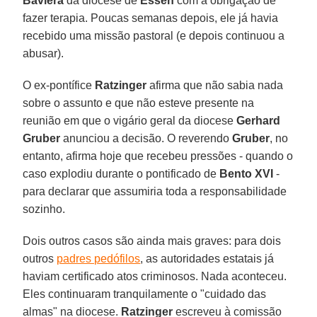
Baviera
da diocese de
Essen
com a obrigação de
fazer terapia. Poucas semanas depois, ele já havia
recebido uma missão pastoral (e depois continuou a
abusar).
O ex-pontífice
Ratzinger
afirma que não sabia nada
sobre o assunto e que não esteve presente na
reunião em que o vigário geral da diocese
Gerhard
Gruber
anunciou a decisão. O reverendo
Gruber
, no
entanto, afirma hoje que recebeu pressões - quando o
caso explodiu durante o pontificado de
Bento XVI
-
para declarar que assumiria toda a responsabilidade
sozinho.
Dois outros casos são ainda mais graves: para dois
outros
padres pedófilos
, as autoridades estatais já
haviam certificado atos criminosos. Nada aconteceu.
Eles continuaram tranquilamente o "cuidado das
almas" na diocese.
Ratzinger
escreveu à comissão