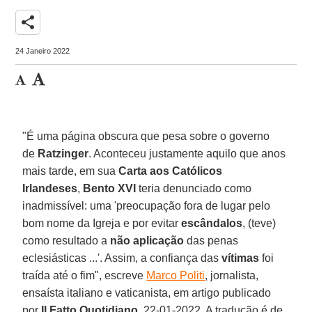
share
24 Janeiro 2022
"É uma página obscura que pesa sobre o governo
de
Ratzinger
. Aconteceu justamente aquilo que anos
mais tarde, em sua
Carta aos Católicos
Irlandeses
,
Bento XVI
teria denunciado como
inadmissível: uma 'preocupação fora de lugar pelo
bom nome da Igreja e por evitar
escândalos
, (teve)
como resultado a
não aplicação
das penas
eclesiásticas ...'. Assim, a confiança das
vítimas
foi
traída até o fim", escreve
Marco Politi
, jornalista,
ensaísta italiano e vaticanista, em artigo publicado
por
Il Fatto Quotidiano
, 22-01-2022. A tradução é de