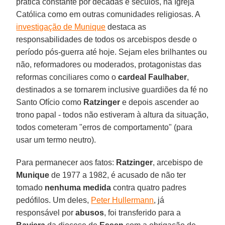
prática constante por décadas e séculos, na Igreja
Católica como em outras comunidades religiosas. A
investigação de Munique
destaca as
responsabilidades de todos os arcebispos desde o
período pós-guerra até hoje. Sejam eles brilhantes ou
não, reformadores ou moderados, protagonistas das
reformas conciliares como o
cardeal Faulhaber
,
destinados a se tornarem inclusive guardiões da fé no
Santo Ofício como
Ratzinger
e depois ascender ao
trono papal - todos não estiveram à altura da situação,
todos cometeram "erros de comportamento" (para
usar um termo neutro).
Para permanecer aos fatos:
Ratzinger
, arcebispo de
Munique
de 1977 a 1982, é acusado de não ter
tomado
nenhuma medida
contra quatro padres
pedófilos. Um deles,
Peter Hullermann
, já
responsável por
abusos
, foi transferido para a