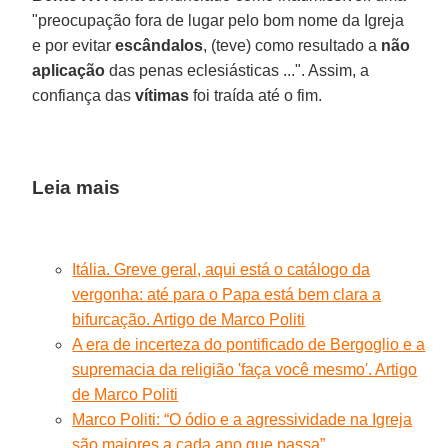
"preocupação fora de lugar pelo bom nome da Igreja
e por evitar
escândalos
, (teve) como resultado a
não
aplicação
das penas eclesiásticas ...". Assim, a
confiança das
vítimas
foi traída até o fim.
Leia mais
Itália. Greve geral, aqui está o catálogo da
vergonha: até para o Papa está bem clara a
bifurcação. Artigo de Marco Politi
A era de incerteza do pontificado de Bergoglio e a
supremacia da religião 'faça você mesmo'. Artigo
de Marco Politi
Marco Politi: “O ódio e a agressividade na Igreja
são maiores a cada ano que passa”