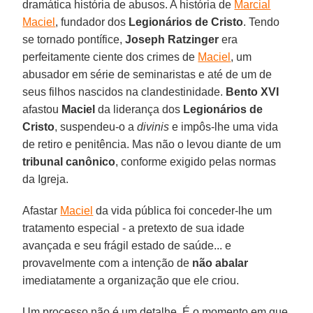
dramática história de abusos. A história de
Marcial
Maciel
, fundador dos
Legionários de Cristo
. Tendo
se tornado pontífice,
Joseph Ratzinger
era
perfeitamente ciente dos crimes de
Maciel
, um
abusador em série de seminaristas e até de um de
seus filhos nascidos na clandestinidade.
Bento XVI
afastou
Maciel
da liderança dos
Legionários de
Cristo
, suspendeu-o a
divinis
e impôs-lhe uma vida
de retiro e penitência. Mas não o levou diante de um
tribunal canônico
, conforme exigido pelas normas
da Igreja.
Afastar
Maciel
da vida pública foi conceder-lhe um
tratamento especial - a pretexto de sua idade
avançada e seu frágil estado de saúde... e
provavelmente com a intenção de
não abalar
imediatamente a organização que ele criou.
Um processo não é um detalhe. É o momento em que