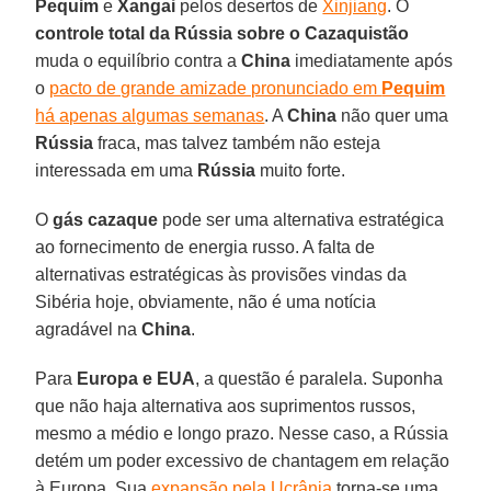
Pequim
e
Xangai
pelos desertos de
Xinjiang
. O
controle total da Rússia sobre o Cazaquistão
muda o equilíbrio contra a
China
imediatamente após
o
pacto de grande amizade pronunciado em
Pequim
há apenas algumas semanas
. A
China
não quer uma
Rússia
fraca, mas talvez também não esteja
interessada em uma
Rússia
muito forte.
O
gás cazaque
pode ser uma alternativa estratégica
ao fornecimento de energia russo. A falta de
alternativas estratégicas às provisões vindas da
Sibéria hoje, obviamente, não é uma notícia
agradável na
China
.
Para
Europa e EUA
, a questão é paralela. Suponha
que não haja alternativa aos suprimentos russos,
mesmo a médio e longo prazo. Nesse caso, a Rússia
detém um poder excessivo de chantagem em relação
à Europa. Sua
expansão pela Ucrânia
torna-se uma