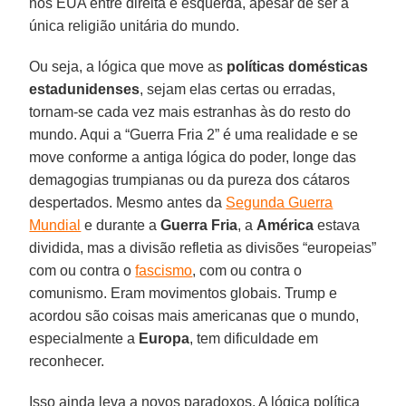
nos EUA entre direita e esquerda, apesar de ser a
única religião unitária do mundo.
Ou seja, a lógica que move as
políticas domésticas
estadunidenses
, sejam elas certas ou erradas,
tornam-se cada vez mais estranhas às do resto do
mundo. Aqui a “Guerra Fria 2” é uma realidade e se
move conforme a antiga lógica do poder, longe das
demagogias trumpianas ou da pureza dos cátaros
despertados. Mesmo antes da
Segunda Guerra
Mundial
e durante a
Guerra Fria
, a
América
estava
dividida, mas a divisão refletia as divisões “europeias”
com ou contra o
fascismo
, com ou contra o
comunismo. Eram movimentos globais. Trump e
acordou são coisas mais americanas que o mundo,
especialmente a
Europa
, tem dificuldade em
reconhecer.
Isso ainda leva a novos paradoxos. A lógica política