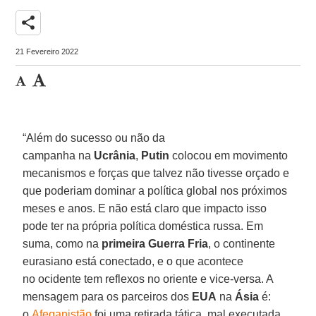
share
21 Fevereiro 2022
“Além do sucesso ou não da
campanha na
Ucrânia
,
Putin
colocou em movimento
mecanismos e forças que talvez não tivesse orçado e
que poderiam dominar a política global nos próximos
meses e anos. E não está claro que impacto isso
pode ter na própria política doméstica russa. Em
suma, como na
primeira Guerra Fria
, o continente
eurasiano está conectado, e o que acontece
no ocidente tem reflexos no oriente e vice-versa. A
mensagem para os parceiros dos
EUA
na
Ásia
é:
o
Afeganistão
foi uma retirada tática, mal executada,