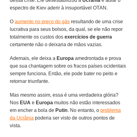
dessa crise. Ele desestabilizou a
Ucrânia
e adiar o
espectro de Kiev aderir à insuportável OTAN.
O
aumento no preço do gás
resultando de uma crise
lucrativa para seus bolsos, da qual, se ele não repor
totalmente os custos dos
exercícios de guerra
certamente não o deixaria de mãos vazias.
Ademais, ele deixa a
Europa
amedrontada e prova
que sua chantagem sobre os fracos países ocidentais
sempre funciona. Então, ele pode bater no peito e
retornar triunfante.
Mas mesmo assim, essa é uma verdadeira glória?
Nos
EUA
e
Europa
muitos não estão interessados
em encher a bola de
Putin
. No entanto, o
problema
da Ucrânia
poderia ser visto de outros pontos de
vista.