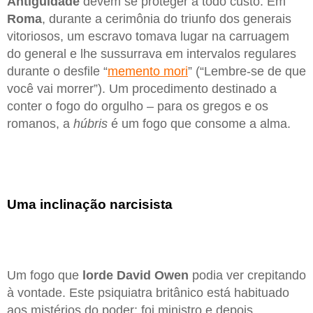
Antiguidade
devem se proteger a todo custo. Em
Roma
, durante a cerimônia do triunfo dos generais
vitoriosos, um escravo tomava lugar na carruagem
do general e lhe sussurrava em intervalos regulares
durante o desfile “
memento mori
” (“Lembre-se de que
você vai morrer”). Um procedimento destinado a
conter o fogo do orgulho – para os gregos e os
romanos, a
húbris
é um fogo que consome a alma.
Uma inclinação narcisista
Um fogo que
lorde David Owen
podia ver crepitando
à vontade. Este psiquiatra britânico está habituado
aos mistérios do poder: foi ministro e depois