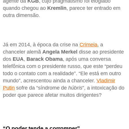
agente da
KGB
, cujo pragmatismo foi elogiado
quando chegou ao
Kremlin
, parece ter entrado em
outra dimensão.
Já em 2014, à época da crise na
Crimeia
, a
chanceler alemã
Angela Merkel
disse ao presidente
dos
EUA
,
Barack Obama
, após uma conversa
telefônica com o presidente russo, que este “perdeu
todo o contato com a realidade”. “Ele está em outro
mundo”, acrescentou ainda a chanceler.
Vladimir
Putin
sofre da “síndrome de
húbris
”, a intoxicação do
poder que parece afetar muitos dirigentes?
“O poder tende a corromper”