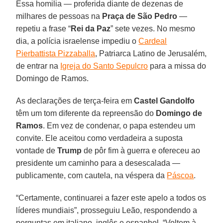
Essa homilia — proferida diante de dezenas de
milhares de pessoas na
Praça de São Pedro
—
repetiu a frase “
Rei da Paz
” sete vezes. No mesmo
dia, a polícia israelense impediu o
Cardeal
Pierbattista Pizzaballa
, Patriarca Latino de Jerusalém,
de entrar na
Igreja do Santo Sepulcro
para a missa do
Domingo de Ramos.
As declarações de terça-feira em
Castel Gandolfo
têm um tom diferente da repreensão do
Domingo de
Ramos
. Em vez de condenar, o papa estendeu um
convite. Ele aceitou como verdadeira a suposta
vontade de
Trump
de pôr fim à guerra e ofereceu ao
presidente um caminho para a desescalada —
publicamente, com cautela, na véspera da
Páscoa
.
“Certamente, continuarei a fazer este apelo a todos os
líderes mundiais”, prosseguiu Leão, respondendo a
perguntas em italiano, inglês e espanhol. “Voltem à