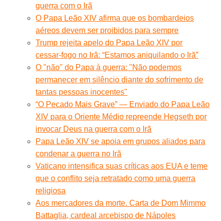
guerra com o Irã
O Papa Leão XIV afirma que os bombardeios
aéreos devem ser proibidos para sempre
Trump rejeita apelo do Papa Leão XIV por
cessar-fogo no Irã: “Estamos aniquilando o Irã”
O "não" do Papa à guerra: "Não podemos
permanecer em silêncio diante do sofrimento de
tantas pessoas inocentes"
“O Pecado Mais Grave” — Enviado do Papa Leão
XIV para o Oriente Médio repreende Hegseth por
invocar Deus na guerra com o Irã
Papa Leão XIV se apoia em grupos aliados para
condenar a guerra no Irã
Vaticano intensifica suas críticas aos EUA e teme
que o conflito seja retratado como uma guerra
religiosa
Aos mercadores da morte. Carta de Dom Mimmo
Battaglia, cardeal arcebispo de Nápoles