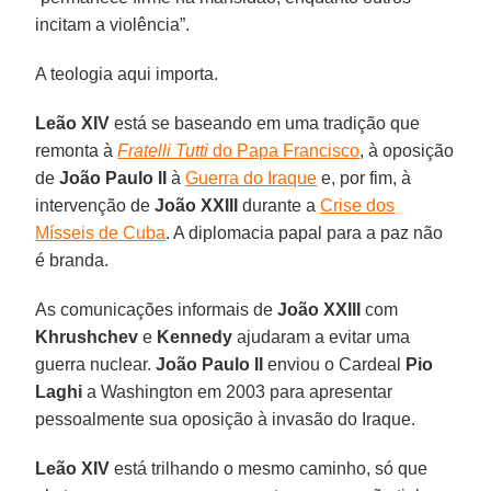
incitam a violência”.
A teologia aqui importa.
Leão XIV
está se baseando em uma tradição que
remonta à
Fratelli Tutti
do Papa Francisco
, à oposição
de
João Paulo II
à
Guerra do Iraque
e, por fim, à
intervenção de
João XXIII
durante a
Crise dos
Mísseis de Cuba
. A diplomacia papal para a paz não
é branda.
As comunicações informais de
João XXIII
com
Khrushchev
e
Kennedy
ajudaram a evitar uma
guerra nuclear.
João Paulo II
enviou o Cardeal
Pio
Laghi
a Washington em 2003 para apresentar
pessoalmente sua oposição à invasão do Iraque.
Leão XIV
está trilhando o mesmo caminho, só que