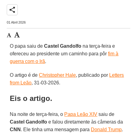
share
01 Abril 2026
O papa saiu de
Castel
Gandolfo
na terça-feira e
ofereceu ao presidente um caminho para pôr
fim à
guerra com o Irã
.
O artigo é de
Christopher Hale
, publicado por
Letters
from Leão
, 31-03-2026.
Eis o artigo.
Na noite de terça-feira, o
Papa Leão XIV
saiu de
Castel Gandolfo
e falou diretamente às câmeras da
CNN
. Ele tinha uma mensagem para
Donald Trump
.