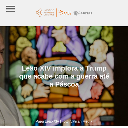
Leão XIV implora a Trump
que acabe com a guerra até
a Páscoa
Papa Leão XIV | Foto: Vatican Media