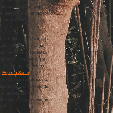
ncisco
, que permitia a
a delegou a continuação do
speito à questão da
nho comum, a impaciência
teologia que trabalha no
tas, contudo, ainda estão
incerto. No entanto, em
espiritual, que ambos os
 o
Espírito Santo
,
sso explícito ao processo
ech
sugeriu um desejo de
 e não reduzir as
ficilmente se percebeu uma
ãs.