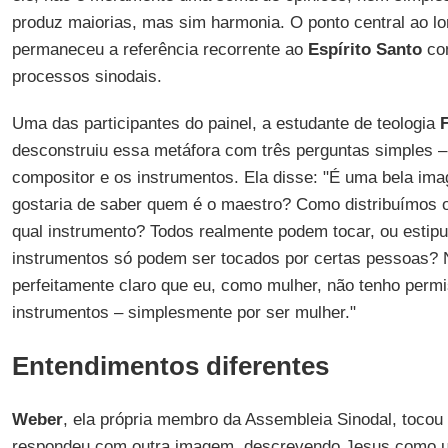
produz maiorias, mas sim harmonia. O ponto central ao lo
permaneceu a referência recorrente ao
Espírito Santo
com
processos sinodais.
Uma das participantes do painel, a estudante de teologia
desconstruiu essa metáfora com três perguntas simples –
compositor e os instrumentos. Ela disse: "É uma bela im
gostaria de saber quem é o maestro? Como distribuímos 
qual instrumento? Todos realmente podem tocar, ou estip
instrumentos só podem ser tocados por certas pessoas? 
perfeitamente claro que eu, como mulher, não tenho permi
instrumentos – simplesmente por ser mulher."
Entendimentos diferentes
Weber
, ela própria membro da Assembleia Sinodal, tocou
respondeu com outra imagem, descrevendo Jesus como 