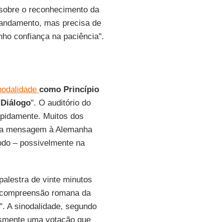
 sobre o reconhecimento da
 andamento, mas precisa de
nho confiança na paciência".
nodalidade
como Princípio
 Diálogo
". O auditório do
pidamente. Muitos dos
uma mensagem à Alemanha
nodo – possivelmente na
palestra de vinte minutos
a compreensão romana da
". A sinodalidade, segundo
esmente uma votação que