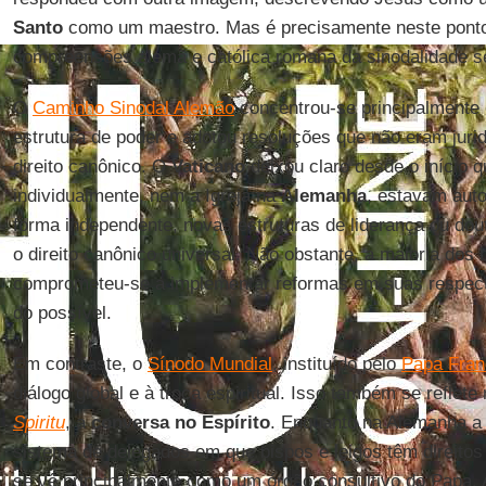
Santo
como um maestro. Mas é precisamente neste ponto 
compreensões alemã e católica romana da sinodalidade se
O
Caminho Sinodal Alemão
concentrou-se principalmente
estrutura de poder e adotou resoluções que não eram juri
direito canônico. O
Vaticano
deixou claro desde o início 
individualmente, nem a Igreja na
Alemanha
, estavam auto
forma independente, novas estruturas de liderança ou do
o direito canônico universal. Não obstante, a maioria dos
comprometeu-se a implementar reformas em suas respect
do possível.
Em contraste, o
Sínodo Mundial
, instituído pelo
Papa Fran
diálogo global e à troca espiritual. Isso também se reflet
Spiritu
, a
conversa no Espírito
. Enquanto na Alemanha a 
sistema de delegados em que bispos e leigos têm direitos
se vê principalmente como um órgão consultivo do Papa. A 