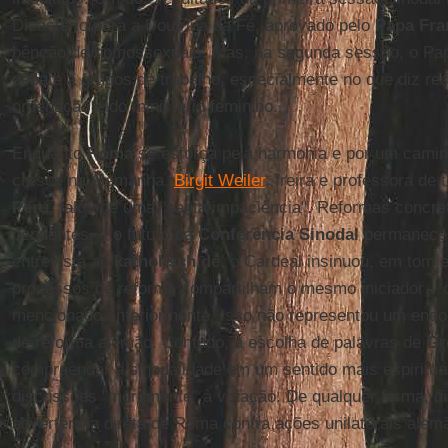
Dicastério para a Doutrina da Fé, aprovado pelo
Papa Fra
bênção de homossexuais. Mas, na segunda sessão, o Pap
debate a grupos de trabalho, especialmente no que diz re
ordenação e do ministério feminino.
Enquanto
Roma
se esforça pela harmonia e por um cami
cresce na Alemanha.
Birgit Weiler
, freira e professora de 
Peru
, falou de uma "santa impaciência". Reformas concre
pendentes, e o futuro da
Conferência Sinodal
permanece 
entrevista ao
katholisch.de
, o Cardeal insinuou, em tom 
processos de reforma compartilham o mesmo iniciador –
mencionado anteriormente. Isso não representou um endo
de reforma alemão. Contudo, a escolha de palavras de
Gr
compreender a sinodalidade em um sentido mais espiritual
discussões "meramente" à votação. De qualquer forma, di
advertência direta de Roma contra ações unilaterais alem