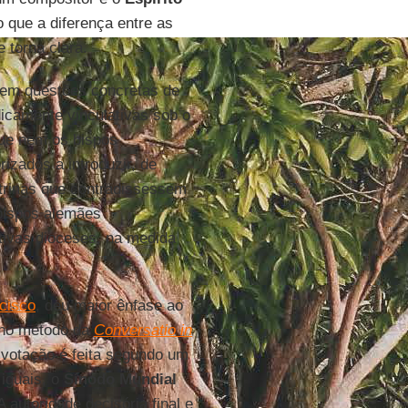
que a diferença entre as
 torna clara.
 em questões concretas de
dicamente vinculativas sob o
que nem os bispos
rizados a introduzir, de
utrinas que contradissessem
 bispos alemães
ivas dioceses, na medida
cisco
, deu maior ênfase ao
e no método da
Conversatio in
votação é feita segundo um
 iguais, o
Sínodo Mundial
autoridade decisória final e