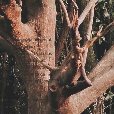
om o voto democrático de
ão e o da Igreja universal
ões centrais foram
ulheres, estilo de vida dos
r outro lado, abordou um
da sinodalidade: escuta,
 formas de liderança da
l, que, em última análise,
da ordenação de mulheres
ançaram resultados
foi o documento do