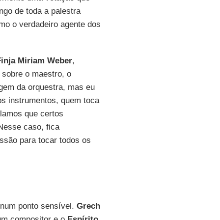
ngo de toda a palestra
o o verdadeiro agente dos
Finja Miriam Weber
,
 sobre o maestro, o
agem da orquestra, mas eu
os instrumentos, quem toca
ulamos que certos
Nesse caso, fica
ssão para tocar todos os
 num ponto sensível.
Grech
um compositor e o
Espírito