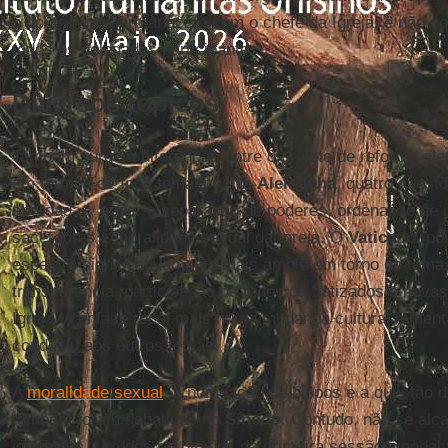
o doutrinário permanecem com o chefe da Igreja, e não c
todos os delegados participantes.
Diversos tópicos
Também surgem diferenças entre o projeto de reforma alem
em termos de foco temático. Na
Alemanha
, quatro quest
abordadas: poder e separação de poderes, ordenação de m
sacerdotes e moralidade sexual da Igreja. O
Vaticano
, po
espectro significativamente mais amplo em torno do tema 
transparência, participação de todos os batizados e novas
Igreja. A ênfase recai mais numa mudança cultural e menta
conduziu aos outros temas.
A
moralidade sexual
, a nomeação de bispos e a questão 
também foram debatidas no
Sínodo
. Contudo, não se alc
imediatos. Um dos resultados da primeira sessão sinodal 