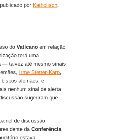
o publicado por
Katholisch
,
asso do
Vaticano
em relação
anização terá uma
a
— talvez até mesmo sinais
Alemães,
Irme Stetter-Karp
,
 bispos alemães, e
is nenhum sinal de alerta
 discussão sugeriram que
painel de discussão
presidente da
Conferência
uditório estava