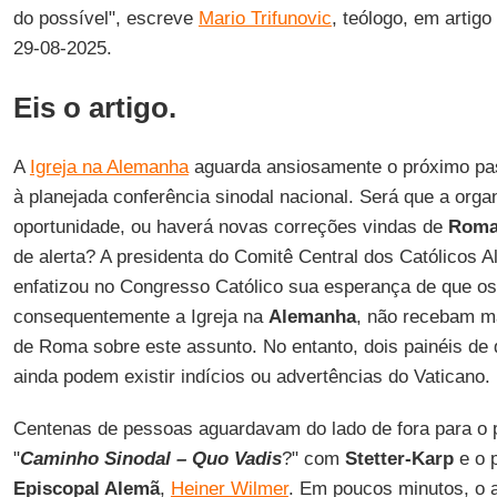
do possível", escreve
Mario Trifunovic
, teólogo, em artig
29-08-2025.
Eis o artigo.
A
Igreja na Alemanha
aguarda ansiosamente o próximo p
à planejada conferência sinodal nacional. Será que a org
oportunidade, ou haverá novas correções vindas de
Rom
de alerta? A presidenta do Comitê Central dos Católicos 
enfatizou no Congresso Católico sua esperança de que os
consequentemente a Igreja na
Alemanha
, não recebam ma
de Roma sobre este assunto. No entanto, dois painéis de
ainda podem existir indícios ou advertências do Vaticano.
Centenas de pessoas aguardavam do lado de fora para o 
"
Caminho Sinodal – Quo Vadis
?" com
Stetter-Karp
e o 
Episcopal Alemã
,
Heiner Wilmer
. Em poucos minutos, o a