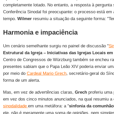
completamente lotado. No entanto, a resposta à pergunta
Conferência Sinodal foi preocupante: o processo está em
tempo.
Wilmer
resumiu a situação da seguinte forma: "Te
Harmonia e impaciência
Um cenário semelhante surgiu no painel de discussão "
Si
Estrutural da Igreja – Iniciativas das Igrejas Locais em
Centro de Congressos de Würzburg também se encheu ra
presentes sabiam que o Papa Leão XIV poderia enviar 
por meio do
Cardeal Mario Grech
, secretário-geral do Sí
forma de um alerta.
Mas, em vez de advertências claras,
Grech
proferiu uma 
em vez dos cinco minutos anunciados, na qual resumiu 
sinodalidade
em uma metáfora: a "
sinfonia da comunhão
ele, não é meramente uma soma de opiniões, nem simpl