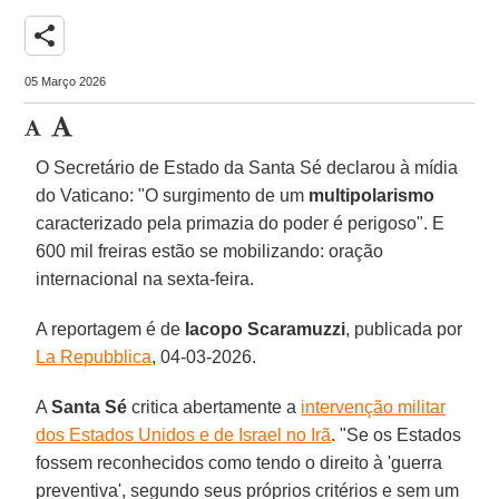
share
05 Março 2026
O Secretário de Estado da Santa Sé declarou à mídia
do Vaticano: "O surgimento de um
multipolarismo
caracterizado pela primazia do poder é perigoso". E
600 mil freiras estão se mobilizando: oração
internacional na sexta-feira.
A reportagem é de
Iacopo
Scaramuzzi
, publicada por
La Repubblica
, 04-03-2026.
A
Santa Sé
critica abertamente a
intervenção militar
dos Estados Unidos e de Israel no Irã
. "Se os Estados
fossem reconhecidos como tendo o direito à 'guerra
preventiva', segundo seus próprios critérios e sem um