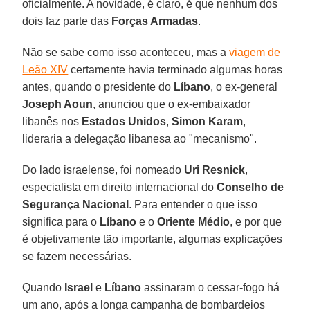
oficialmente. A novidade, é claro, é que nenhum dos
dois faz parte das
Forças Armadas
.
Não se sabe como isso aconteceu, mas a
viagem de
Leão XIV
certamente havia terminado algumas horas
antes, quando o presidente do
Líbano
, o ex-general
Joseph Aoun
, anunciou que o ex-embaixador
libanês nos
Estados Unidos
,
Simon Karam
,
lideraria a delegação libanesa ao "mecanismo".
Do lado israelense, foi nomeado
Uri Resnick
,
especialista em direito internacional do
Conselho de
Segurança Nacional
. Para entender o que isso
significa para o
Líbano
e o
Oriente Médio
, e por que
é objetivamente tão importante, algumas explicações
se fazem necessárias.
Quando
Israel
e
Líbano
assinaram o cessar-fogo há
um ano, após a longa campanha de bombardeios