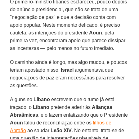
O primeiro-ministro libanês esclareceu, pouco depois
do anúncio presidencial, que não se trata de uma
"negociação de paz" e que a decisão conta com
apoio popular. Neste momento delicado, é preciso
cautela; as intenções do presidente
Aoun
, pela
primeira vez, encontraram apoio que parece dissipar
as incertezas — pelo menos no futuro imediato.
O caminho ainda é longo, mas algo mudou, e poucos
teriam apostado nisso.
Israel
argumentava que
negociações de paz eram necessárias para resolver
as questões.
Alguns no
Líbano
escrevem que o rumo já está
traçado: o
Líbano
pretende aderir às
Alianças
Abraâmicas
, e o fazem enfatizando que o Presidente
Aoun
falou de reconciliação entre os
filhos de
Abraão
ao saudar
Leão XIV
. No entanto, trata-se de
uma questão de interpretações plausíveis de