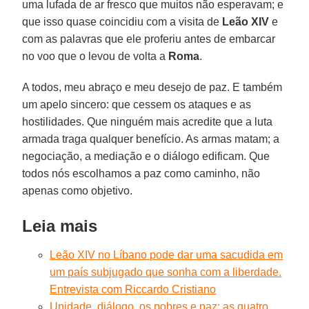
uma lufada de ar fresco que muitos não esperavam; e
que isso quase coincidiu com a visita de
Leão XIV
e
com as palavras que ele proferiu antes de embarcar
no voo que o levou de volta a
Roma
.
A todos, meu abraço e meu desejo de paz. E também
um apelo sincero: que cessem os ataques e as
hostilidades. Que ninguém mais acredite que a luta
armada traga qualquer benefício. As armas matam; a
negociação, a mediação e o diálogo edificam. Que
todos nós escolhamos a paz como caminho, não
apenas como objetivo.
Leia mais
Leão XIV no Líbano pode dar uma sacudida em
um país subjugado que sonha com a liberdade.
Entrevista com Riccardo Cristiano
Unidade, diálogo, os pobres e paz: as quatro