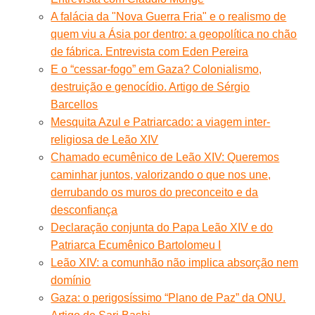
A falácia da "Nova Guerra Fria" e o realismo de
quem viu a Ásia por dentro: a geopolítica no chão
de fábrica. Entrevista com Eden Pereira
E o “cessar-fogo” em Gaza? Colonialismo,
destruição e genocídio. Artigo de Sérgio
Barcellos
Mesquita Azul e Patriarcado: a viagem inter-
religiosa de Leão XIV
Chamado ecumênico de Leão XIV: Queremos
caminhar juntos, valorizando o que nos une,
derrubando os muros do preconceito e da
desconfiança
Declaração conjunta do Papa Leão XIV e do
Patriarca Ecumênico Bartolomeu I
Leão XIV: a comunhão não implica absorção nem
domínio
Gaza: o perigosíssimo “Plano de Paz” da ONU.