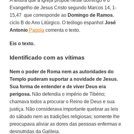
A leitura que a Igreja propõe neste domingo é o
Evangelho de Jesus Cristo segundo Marcos 14, 1-
15,47 que corresponde ao
Domingo de Ramos
,
ciclo B do Ano Litúrgico. O teólogo espanhol
José
Antonio
Pagola
comenta o texto.
Eis o texto.
Identificado com as vítimas
Nem o poder de Roma nem as autoridades do
Templo puderam suportar a novidade de Jesus.
Sua forma de entender e de viver Deus era
perigosa.
Não defendia o império de Tibério;
chamava todos a procurar o Reino de Deus e sua
justiça. Não considerava importante quebrar as leis
do sábado nem as tradições religiosas; somente lhe
preocupava aliviar as dores das pessoas enfermas e
desnutridas da Galileia.