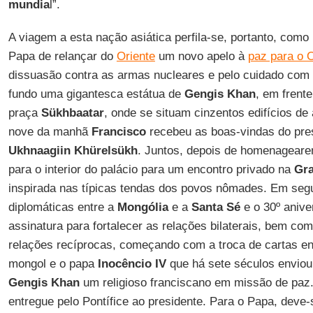
mundia
l”.
A viagem a esta nação asiática perfila-se, portanto, como
Papa de relançar do
Oriente
um novo apelo à
paz para o 
dissuasão contra as armas nucleares e pelo cuidado com
fundo uma gigantesca estátua de
Gengis Khan
, em frente
praça
Sükhbaatar
, onde se situam cinzentos edifícios de a
nove da manhã
Francisco
recebeu as boas-vindas do pre
Ukhnaagiin Khürelsükh
. Juntos, depois de homenagearem
para o interior do palácio para um encontro privado na
Gr
inspirada nas típicas tendas dos povos nômades. Em segu
diplomáticas entre a
Mongólia
e a
Santa Sé
e o 30º anive
assinatura para fortalecer as relações bilaterais, bem com
relações recíprocas, começando com a troca de cartas ent
mongol e o papa
Inocêncio IV
que há sete séculos enviou 
Gengis Khan
um religioso franciscano em missão de paz.
entregue pelo Pontífice ao presidente. Para o Papa, deve