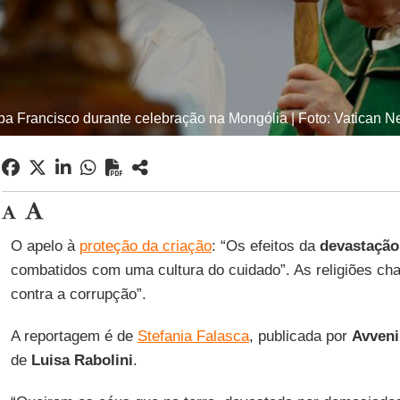
a Francisco durante celebração na Mongólia | Foto: Vatican 
O apelo à
proteção da criação
: “Os efeitos da
devastaçã
combatidos com uma cultura do cuidado”. As religiões ch
contra a corrupção”.
A reportagem é de
Stefania Falasca
, publicada por
Avveni
de
Luisa Rabolini
.