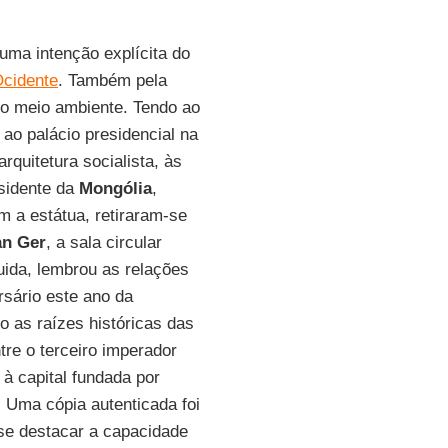
 uma intenção explícita do
Ocidente
. Também pela
 o meio ambiente. Tendo ao
 ao palácio presidencial na
rquitetura socialista, às
sidente da
Mongólia
,
 a estátua, retiraram-se
an Ger
, a sala circular
ida, lembrou as relações
rsário este ano da
o as raízes históricas das
re o terceiro imperador
à capital fundada por
 Uma cópia autenticada foi
-se destacar a capacidade