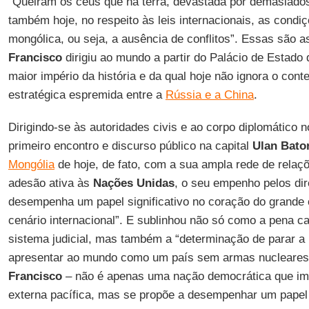
“Queiram os céus que na terra, devastada por demasiados 
também hoje, no respeito às leis internacionais, as condiç
mongólica, ou seja, a ausência de conflitos”. Essas são 
Francisco
dirigiu ao mundo a partir do Palácio de Estado
maior império da história e da qual hoje não ignora o cont
estratégica espremida entre a
Rússia e a China
.
Dirigindo-se às autoridades civis e ao corpo diplomático 
primeiro encontro e discurso público na capital
Ulan Bato
Mongólia
de hoje, de fato, com a sua ampla rede de relaçõ
adesão ativa às
Nações Unidas
, o seu empenho pelos dir
desempenha um papel significativo no coração do grande c
cenário internacional”. E sublinhou não só como a pena cap
sistema judicial, mas também a “determinação de parar a
apresentar ao mundo como um país sem armas nucleares
Francisco
– não é apenas uma nação democrática que im
externa pacífica, mas se propõe a desempenhar um papel