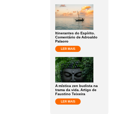
Itinerantes do Espírito.
Comentário de Adroaldo
Palaoro
LER MAIS
A mística zen budista na
trama da vida. Artigo de
Faustino Teixeira
LER MAIS