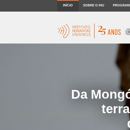
INÍCIO
SOBRE O IHU
PROGRAM
Da Mongól
terr