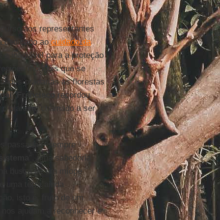
scurso aos representantes
ia dedicado ao
cuidado da
e inadiável para a proteção
regiões mongóis que se
andes pradarias às florestas
gai
,
Francisco
recordou
 o planeta, chamado a ser
ões passadas “sempre
sistema
”, uma sabedoria
e na busca de um míope
de uma terra ainda
ão, isto é, fruto de um
 nos ajudam a reconhecer e