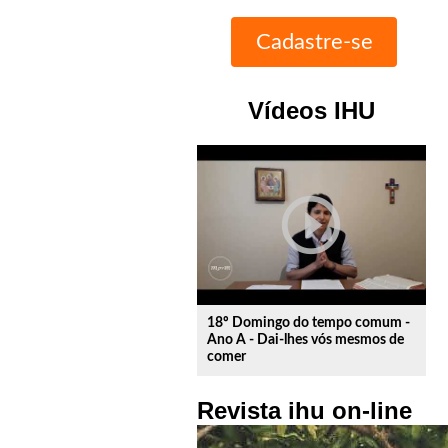
Vídeos IHU
play_circle_outline
18º Domingo do tempo comum -
Ano A - Dai-lhes vós mesmos de
comer
Revista ihu on-line