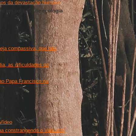
itos da devastação humana
ete em políticas de
ecologia
reja compassiva, que não
a, as dificuldades da
 ao Papa Francisco na
 Vídeo
ba constrangendo o Vaticano”