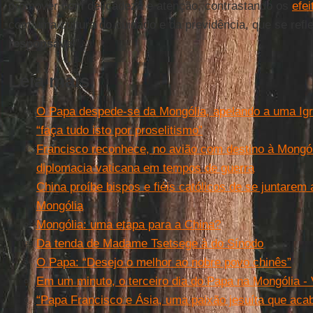
promover com delicadeza e atenção, contrastando os
efe
com uma cultura do cuidado e da previdência, que se refl
responsável
”.
Leia mais
O Papa despede-se da Mongólia, apelando a uma Ig
“faça tudo isto por proselitismo”
Francisco reconhece, no avião com destino à Mongóli
diplomacia vaticana em tempos de guerra
China proíbe bispos e fiéis católicos de se juntarem
Mongólia
Mongólia: uma etapa para a China?
Da tenda de Madame Tsetsege à do Sínodo
O Papa: “Desejo o melhor ao nobre povo chinês”
Em um minuto, o terceiro dia do Papa na Mongólia -
“Papa Francisco e Ásia, uma paixão jesuíta que aca