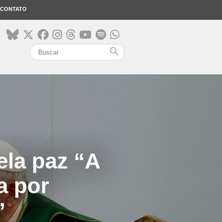
CONTATO
search
ela paz “A
a por
”