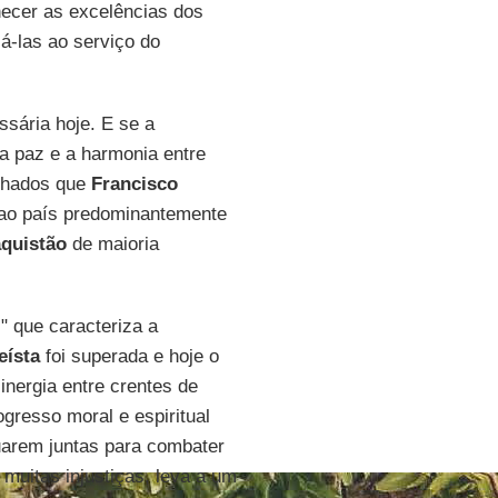
ecer as excelências dos
á-las ao serviço do
ssária hoje. E se a
a paz e a harmonia entre
ilhados que
Francisco
ao país predominantemente
quistão
de maioria
" que caracteriza a
eísta
foi superada e hoje o
inergia entre crentes de
ogresso moral e espiritual
uarem juntas para combater
 muitas injustiças, leva a um