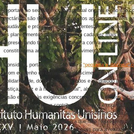
individualismo que esquece os outros". “As
religiões
– af
reportam ao seu patrimônio espiritual original e não são 
sectários, são sob todos os aspectos apoios confiáveis 
saudáveis e prósperas, onde os crentes se empenham para
os planejamentos políticos estejam cada vez mais a serv
representando também uma barreira contra o perigoso pr
constitui uma ameaça ao desenvolvimento.
Considera, portanto, positivo que a
“pequena e discreta” 
“com empenho no caminho de crescimento do país, difundi
solidariedade, do respeito para todos e do diálogo inter-re
justiça, à paz e à harmonia social”, almejando que, "graç
visão e atenta às exigências concretas, os católicos loc
sem dificuldade a sua contribuição humana e espiritual à
deste povo". A referência é às negociações em curso para 
Mongólia
e a Santa Sé e espera que isso “represente um 
alcançar aquelas condições essenciais para a realização d