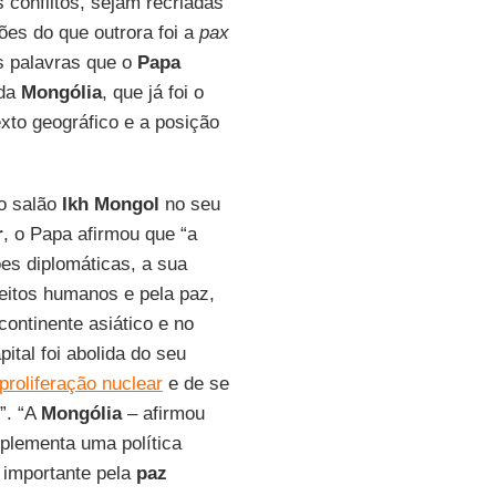
conflitos, sejam recriadas
ões do que outrora foi a
pax
as palavras que o
Papa
 da
Mongólia
, que já foi o
exto geográfico e a posição
no salão
Ikh Mongol
no seu
r
, o Papa afirmou que “a
es diplomáticas, a sua
eitos humanos e pela paz,
ontinente asiático e no
ital foi abolida do seu
proliferação nuclear
e de se
”. “A
Mongólia
– afirmou
plementa uma política
 importante pela
paz