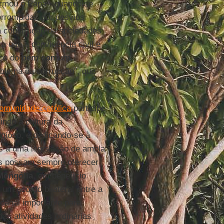
irmou o Papa - quando se
corrompidas por desvios
na construção de sociedades
 que a convivência civil e
iço do
bem comum
,
oblema da corrupção", que
comunidade católica
participe
ndo a cultura da
ligioso, e dedicando-se à
as a uma legislação de ampla
ais possam sempre oferecer
Mongólia
, em benefício
um acordo bilateral entre a
canal importante para
as atividades ordinárias