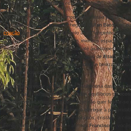
nas quais a
Igreja Católica
está empenhada”.
Por último, mas não menos importante, nesse primeiro di
das instituições desde a sua chegada a
Ulan Bator
, no d
criação
, também o renovado apelo a um "empenho urgente 
do planeta Terra". Olhando para os imensos espaços das 
estendem desde o deserto de
Gobi
até às estepes, das gr
de coníferas até às cadeias montanhosas de
Altai
e
Khan
que tudo isso “é um espelho da grandeza e beleza de todo
um jardim hospitaleiro".
Há algo a aprender - frisou - com a sabedoria das geraç
atentas para não quebrar os delicados equilíbrios do
ecos
que “tem muito a ensinar a quem hoje não quer fechar-s
interesse particular, mas que deseja entregar à posterida
acolhedora e fecunda”. “O que é para nós, cristãos, a criaç
benevolente projeto de Deus – afirmou
Francisco
– vocês