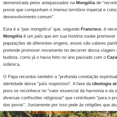
demonstrada pelos antepassados na
Mongólia
de “reconh
povos que compunham o imenso território imperial e coloc
desenvolvimento comum".
Esta é a “
pax
mongolica” que, segundo
Francisco
, é nece
Mongólia
é um país que em sua história soube promover 
populações de diferentes origens, esses são valores part
pretende promover novamente no decorrer dessa viagem 
budista, como já o havia feito no ano passado com o
Caza
islâmica.
O Papa recordou também a “profunda conotação espiritual
identidade desse "país majestoso". A fase da
ideologia at
povo se reconhece no “valor essencial da harmonia e da s
diversas confissões religiosas" que contribuem "para o pr
dos povos". Justamente por isso pede às religiões que at
os perigos do “
espírito consumista
que hoje, além de criar