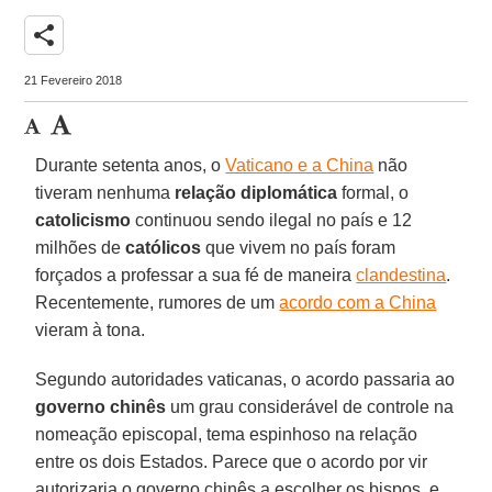
share
21 Fevereiro 2018
Durante setenta anos, o
Vaticano e a China
não
tiveram nenhuma
relação diplomática
formal, o
catolicismo
continuou sendo ilegal no país e 12
milhões de
católicos
que vivem no país foram
forçados a professar a sua fé de maneira
clandestina
.
Recentemente, rumores de um
acordo com a China
vieram à tona.
Segundo autoridades vaticanas, o acordo passaria ao
governo chinês
um grau considerável de controle na
nomeação episcopal, tema espinhoso na relação
entre os dois Estados. Parece que o acordo por vir
autorizaria o governo chinês a escolher os bispos, e