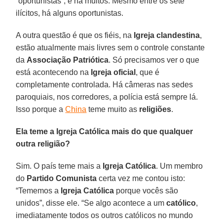
“oportunistas”, e há muitos. Mesmo entre os sete
ilícitos, há alguns oportunistas.
A outra questão é que os fiéis, na
Igreja clandestina
,
estão atualmente mais livres sem o controle constante
da
Associação Patriótica
. Só precisamos ver o que
está acontecendo na
Igreja oficial
, que é
completamente controlada. Há câmeras nas sedes
paroquiais, nos corredores, a polícia está sempre lá.
Isso porque a
China
teme muito as
religiões
.
Ela teme a Igreja Católica mais do que qualquer
outra religião?
Sim. O país teme mais a
Igreja Católica
. Um membro
do
Partido Comunista
certa vez me contou isto:
“Tememos a
Igreja Católica
porque vocês são
unidos”, disse ele. “Se algo acontece a um
católico
,
imediatamente todos os outros católicos no mundo