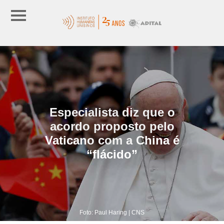
Especialista diz que o
acordo proposto pelo
Vaticano com a China é
“flácido”
Foto: Paul Haring | CNS