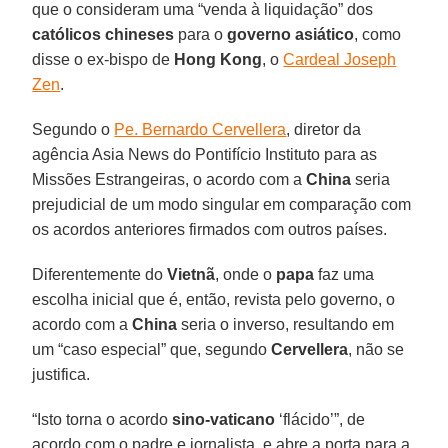
que o consideram uma “venda à liquidação” dos
católicos chineses
para o
governo asiático
, como
disse o ex-bispo de
Hong Kong
, o
Cardeal Joseph
Zen
.
Segundo o
Pe. Bernardo Cervellera
, diretor da
agência Asia News do Pontifício Instituto para as
Missões Estrangeiras, o acordo com a
China
seria
prejudicial de um modo singular em comparação com
os acordos anteriores firmados com outros países.
Diferentemente do
Vietnã
, onde o
papa
faz uma
escolha inicial que é, então, revista pelo governo, o
acordo com a
China
seria o inverso, resultando em
um “caso especial” que, segundo
Cervellera
, não se
justifica.
“Isto torna o acordo
sino-vaticano
‘flácido’”, de
acordo com o padre e jornalista, e abre a porta para a