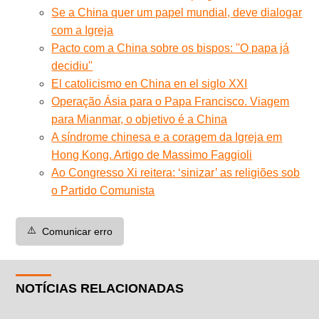
Se a China quer um papel mundial, deve dialogar
com a Igreja
Pacto com a China sobre os bispos: ''O papa já
decidiu''
El catolicismo en China en el siglo XXI
Operação Ásia para o Papa Francisco. Viagem
para Mianmar, o objetivo é a China
A síndrome chinesa e a coragem da Igreja em
Hong Kong. Artigo de Massimo Faggioli
Ao Congresso Xi reitera: ‘sinizar’ as religiões sob
o Partido Comunista
⚠️
Comunicar erro
NOTÍCIAS RELACIONADAS