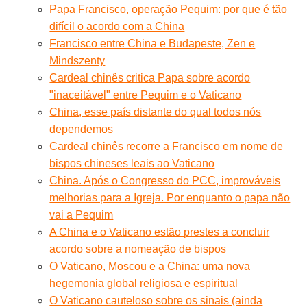
Papa Francisco, operação Pequim: por que é tão
difícil o acordo com a China
Francisco entre China e Budapeste, Zen e
Mindszenty
Cardeal chinês critica Papa sobre acordo
"inaceitável" entre Pequim e o Vaticano
China, esse país distante do qual todos nós
dependemos
Cardeal chinês recorre a Francisco em nome de
bispos chineses leais ao Vaticano
China. Após o Congresso do PCC, improváveis
melhorias para a Igreja. Por enquanto o papa não
vai a Pequim
A China e o Vaticano estão prestes a concluir
acordo sobre a nomeação de bispos
O Vaticano, Moscou e a China: uma nova
hegemonia global religiosa e espiritual
O Vaticano cauteloso sobre os sinais (ainda