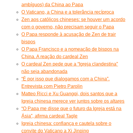
ambíguos) da China ao Papa
O Vaticano, a China e a tolerância recíproca
Zen aos católicos chineses: se houver um acordo
com o governo, não precisam seguir o Papa
O Papa responde à acusação de Zen de trair
bispos
O Papa Francisco e a nomeação de bispos na
China. A reação do cardeal Zen
O cardeal Zen pede que a “Igreja clandestina”
não seja abandonada
“É por isso que dialogamos com a China”.
Entrevista com Pietro Parolin
Matteo Ricci e Xu Guangqi, dois santos que a
Igreja chinesa merece ver juntos sobre os altares
“O Papa me disse que o futuro da Igreja está na
Ásia”, afirma cardeal Tagle
Igreja chinesa: confiança e cautela sobre o
convite do Vaticano a Xi Jinping