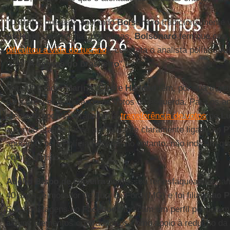
"O eleitor que está apoiando
Bolsonaro
tradicionalmente 
Alckmin
crescer nas pesquisas,
Bolsonaro
tem que cair
dificultou a vida do tucano
", constata o analista político
Al
livro "
A cabeça do brasileiro
".
Por outro lado,
Marina
,
Ciro
e
Haddad
têm, por sua trajet
para crescer disputando os votos da esquerda. Para os ana
atentado poderia atrapalhar a
transferência de votos
de
Lu
autor do ataque fosse um militante claramente ligado ao
P
apuradas pela Polícia Federal, no entanto, não indicam q
com o partido.
Adélio Bispo de Oliveira
confessou ter esfaqueado o cand
40 anos, é morador de Juiz de Fora (MG) e foi filiado ao
P
Suas postagens no
Facebook
indicam um perfil político 
alguns elementos contraditórios como apoio à redução da