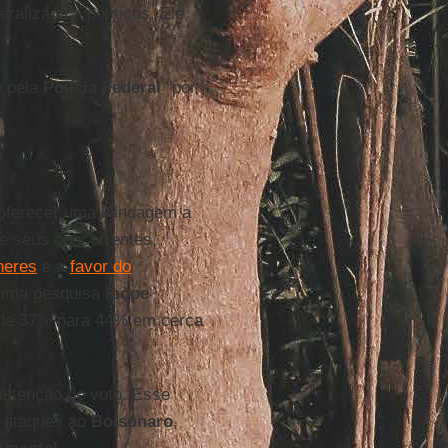
ralizada a políticos. Ele
o pela
Polícia Federal
"por
oferecer uma blindagem a
e seus concorrentes,
heres
e a
favor do
ltima pesquisa
Ibope
u de 37% para 44% em cerca
intenção de voto. Esse
s ataques ao
Bolsonaro
,