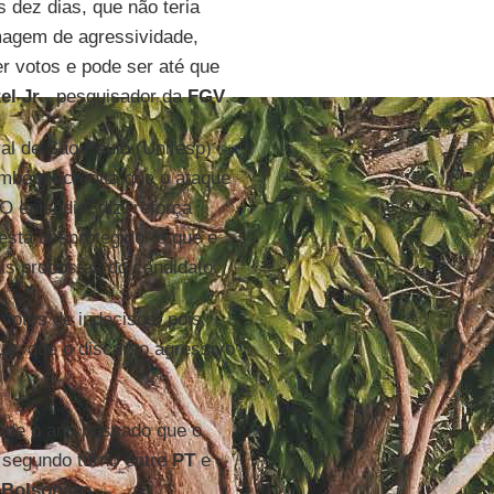
 dez dias, que não teria
magem de agressividade,
er votos e pode ser até que
el Jr
., pesquisador da
FGV
.
al de São Paulo (Unifesp)
ambém acredita que o ataque
O episódio, diz, reforça
está desprotegido" e que é
is propostas do candidato.
 votos de indecisos, pois
e, que o discurso agressivo
sde o ano passado que o
segundo turno entre
PT
e
e
Bolsonaro.