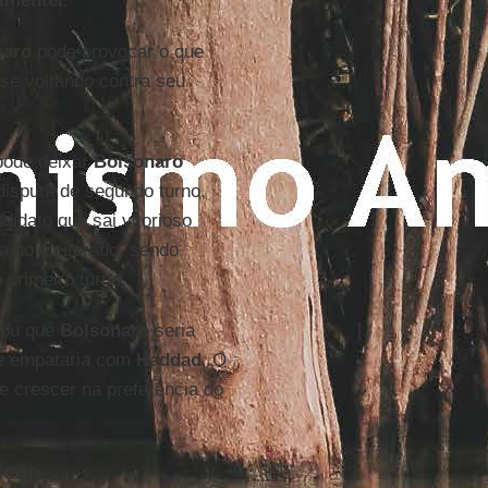
imentel
.
naro
pode provocar o que
se voltando contra seu
 pode deixar
Bolsonaro
isputa de segundo turno,
idato que sai vitorioso
 no eleitorado, sendo
 primeiro turno.
trou que
Bolsonaro
seria
 empataria com
Haddad
. O
e crescer na preferência do
ição