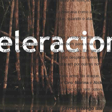
freando esse processo de aumento da rejeição", analisa
P
"Atacar alguém numa situação delicada como a de
Bolso
chamamos de efeito bumerangue, quando o ataque acaba 
autor", acrescenta.
O cientista político considera que a redução dos ataques
numa posição mais favorável também para uma eventual d
caso contenha o aumento da sua rejeição. Em geral, o cand
dessa segunda etapa é aquele que desperta menos repulsa
capaz de atrair eleitores que optaram por outros nomes no
A última pesquisa
Ibope
, realizada antes do ataque, mos
derrotado em segundo turno por
Ciro
,
Marina
e
Alckmin
e
petista, porém, ainda é pouco conhecido e tem potencial d
eleitor, avaliam os analistas.
Impacto do ataque pode perder fôlego até ele