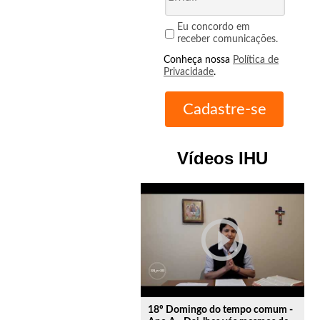
Eu concordo em
receber comunicações.
Conheça nossa
Política de
Privacidade
.
Vídeos IHU
play_circle_outline
18º Domingo do tempo comum -