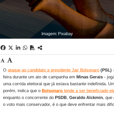
Imagem: Pixabay
O
ataque ao candidato a presidente
Jair Bolsonaro
(PSL)
-
feira durante um ato de campanha em
Minas Gerais
- jog
uma corrida eleitoral que já estava bastante indefinida. Um
porém, indica que o
Bolsonaro
tende a ser beneficiado el
enquanto o concorrente do
PSDB
,
Geraldo Alckmin
, que
o voto mais conservador, é o que deve enfrentar mais difi