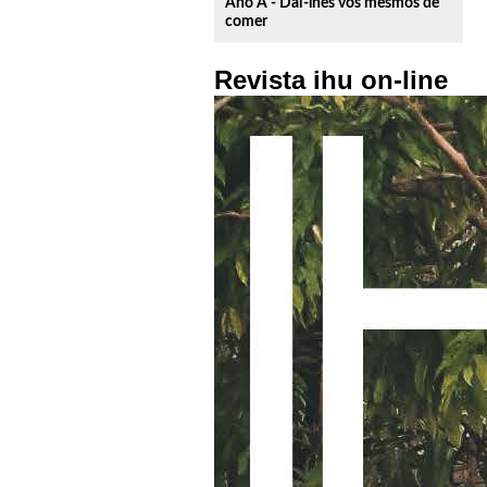
Ano A - Dai-lhes vós mesmos de
comer
Revista ihu on-line