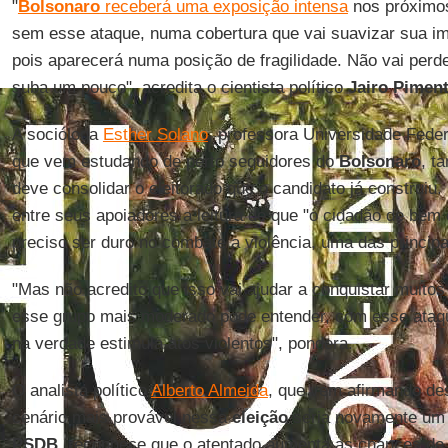
"
Bolsonaro
receberá uma exposição intensa
nos próximos
sem esse ataque, numa cobertura que vai suavizar sua i
pois aparecerá numa posição de fragilidade. Não vai perd
suba um pouco", acredita o cientista político
Jairo Piment
A socióloga
Esther Solano
, professora Universidade Feder
que vem estudando de perto seguidores do
Bolsonaro
, t
deve consolidar o eleitorado que o candidato já construiu. 
entre seus apoiadores a leitura de que "o cidadão de bem 
preciso ser duro no combate a violência, uma das principa
"Mas não acredito que isso vai ajudar a conquistar muitos
esse grupo mais moderado pode entender, com esse ataqu
na verdade estimula atos violentos", pondera.
O analista político
Alberto Almeida
, que vem afirmando de
cenário mais provável nessa
eleição
seria novamente um 
PSDB
, reconhece que o atentado aumenta as chances d