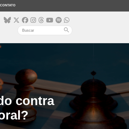
CONTATO
search
do contra
oral?