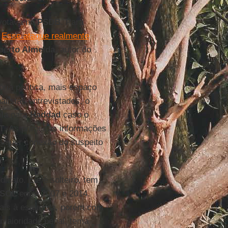
votava no
PSDB
. Para
.
Esse ataque realmente
berto Almeida
, autor do
ória política, mais espaço
listas entrevistados, o
la
para
Haddad
caso o
T
. As primeiras informações
ualquer conexão do suspeito
idato. Ele é solteiro, tem
SOL
entre 2007 e 2014.
mais à esquerda, porém com
 maioridade penal, tema