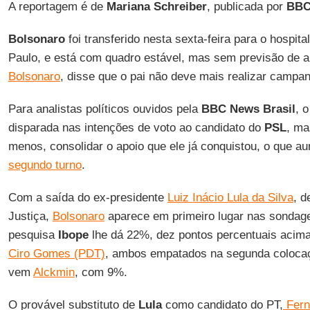
A reportagem é de
Mariana Schreiber
, publicada por
BB
Bolsonaro
foi transferido nesta sexta-feira para o hospita
Paulo, e está com quadro estável, mas sem previsão de al
Bolsonaro
, disse que o pai não deve mais realizar campa
Para analistas políticos ouvidos pela
BBC News Brasil
, 
disparada nas intenções de voto ao candidato do
PSL
, ma
menos, consolidar o apoio que ele já conquistou, o que a
segundo turno
.
Com a saída do ex-presidente
Luiz Inácio Lula da Silva
, d
Justiça,
Bolsonaro
aparece em primeiro lugar nas sondagen
pesquisa
Ibope
lhe dá 22%, dez pontos percentuais acim
Ciro Gomes (PDT)
, ambos empatados na segunda coloca
vem
Alckmin
, com 9%.
O provável substituto de
Lula
como candidato do PT,
Fern