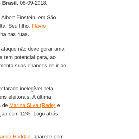
C
Brasil
, 08-09-2018.
l Albert Einstein, em São
ta. Seu filho,
Flávio
nha nas ruas.
o ataque não deve gerar uma
s tem potencial para, ao
umenta suas chances de ir ao
eclarado inelegível pela
s eleitorais. A última
a de
Marina Silva (Rede)
e
ção com 12%. Logo atrás
ando Haddad
, aparece com