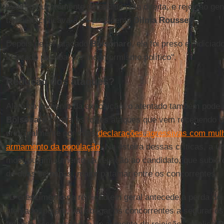
mais frequentemente defendido pela direita, e rejeição gene
também criticava a ex-presidente
Dilma Rousseff.
Depois de ter atacado
Bolsonaro
, ele foi preso e indiciad
atentado pessoal por inconformismo político".
Redução dos ataques?
Além do aumento da exposição, o atentado também pode 
Bolsonaro
contra os fortes ataques que vem recebendo d
principalmente por suas
declarações agressivas com mul
armamento da população
. Na esteira dessas críticas, a ú
mostrou um aumento da rejeição ao candidato, que subi
de duas semanas, maior patamar entre os concorrentes.
"O crescimento da rejeição em geral antecede a perda de 
atentado, porém, vai obrigar os concorrentes a segurar o