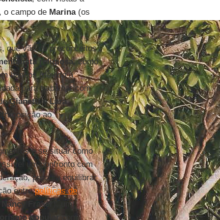
o, o campo de
Marina
(os
s, que vão de preconceitos
entalista religiosa
, como
com bancos (devido à
idada para trabalhar com
 de
Gianetti
e
Lara
ntraposição ao
agmentos e se situar como
possível um confronto com
ração, procura equilibrar
ção entre
políticas de
o
Nancy Fraser
), um
orismo popular
com