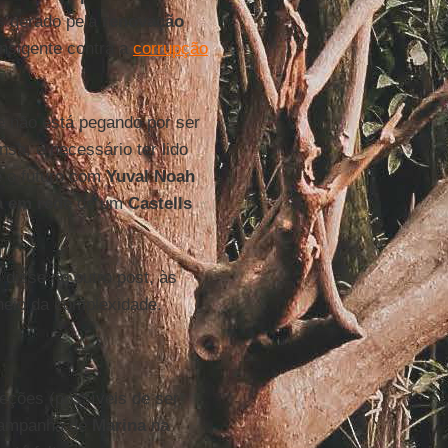
s gerado pela
renovação
ransigente contra a
corrupção
 não está pegando por ser
sa, é necessário ter lido
e o futuro com
Yuval Noah
a em rede
de um
Castells
 disse no outro post, às
neio da complexidade.
eções (possíveis de ser
 campanha de
Marina
na