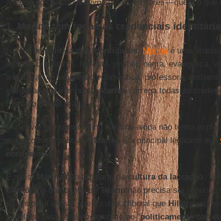
direção do contato afetivo com os eleitores — que é o que 
1. Marina tem todas as credenciais identitári
Na era da
política das identidades
,
Marina
é uma arquiss
de fala" brasileiros. Nortista, mulher, negra, evangélica, 
ambiental, ex-empregada doméstica, professora, ambientali
indígenas e quilombolas,
Marina
carrega todas as credenci
rosto do
Brasil
real.
É incrível que o marketing eleitoral ainda não tenha explo
mais considerando que
Marina
é a principal legatária dos
nordestinas
.
E mais:
Marina
não faz parte da
cultura da lacração
. Tu
Clinton
na campanha de
Trump
não precisa ser repetido.
de antipatia elitista que a cultura liberal que
Hillary
repres
população em geral. O combate ao "
politicamente corret