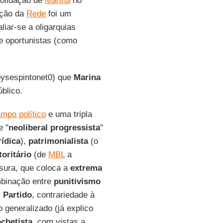
solidação de
Marina
no
ução da
Rede
foi um
iar-se a oligarquias
 oportunistas (como
oysespintonet0) que
Marina
blico.
mpo político
e uma tripla
e "
neoliberal progressista
"
rídica
),
patrimonialista
(o
oritário
(de
MBL
a
sura, que coloca a
extrema
mbinação entre
punitivismo
 Partido
, contrariedade à
 generalizado (já explico
chetista
, com vistas a