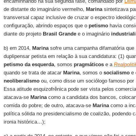
encaminhando na sua segunda fase, comandado por
Dilm
de distante do imaginário vermelho,
Marina
sintetizava pa
transversal capaz inclusive de cruzar o espectro ideológi
configuração, abrindo espaços que o
petismo
havia consi
diante do projeto
Brasil Grande
e o imaginário
industriali
b) em 2014,
Marina
sofre uma campanha difamatória que
duplipensar petista em relação à sua candidatura: (1) qua
petismo da esquerda
, somos
pragmáticos
e a
Realpoliti
quando se trata de atacar
Marina
, somos o
socialismo
e 
neoliberalismo
ou, como disse um sociólogo famoso por 
Essa atitude esquizofrênica pode ser vista pelos comerciai
atacava-se
Marina
como a candidata dos bancos, colocan
comida do pobre; de outro, atacava-se
Marina
como a inc
política sólida no presidencialismo de coalizão, podendo c
ironia histórica…);