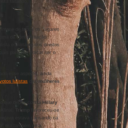
está faltando.
as
íntese de todos os "lugares
vítima de contaminação
sta e militante dos direitos
ais para reivindicar ser o
rado esse aspecto, ainda
votos lulistas
das
mulheres
do que depôs contra
Hillary
 Afinal,
Trump
favoreceu-se
entava estava causando na
o
" era também uma