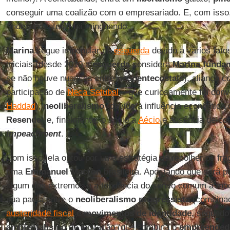
conseguir uma coalizão com o empresariado. E, com iss
"independentes") foi minguando.
Marina
segue impopular na
esquerda
devido a vários fato
iniciais (desde 2010 a
esquerda
considera
Marina
fundam
se não houve nuances entre
neopentecostais
), aliança 
participação de
Neca Setubal
— que curiosamente foi conv
Haddad
),
neoliberalismo
(devido à influência econômica
Resende
) e, finalmente, o apoio a
Aécio
e ausência de co
impeachment
.
Com isso, ela optou por uma estratégia de recolher os fr
uma
Emmanuel Macron
brasileira. Apostando que será 
algum dos extremos e a tendência do senso comum à mode
sua pauta entre o
neoliberalismo progressista
(combina
austeridade fiscal
e
movimentos de identidade
, segund
ambientalismo
de inovação (que combina o
empreended