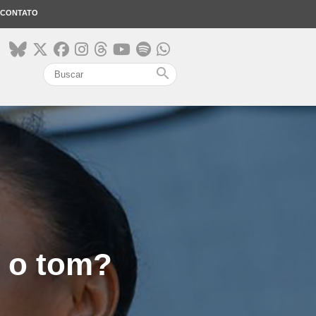
CONTATO
search
o o tom?