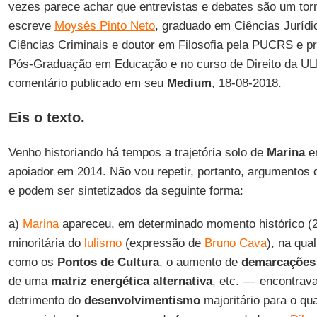
vezes parece achar que entrevistas e debates são um tor
escreve
Moysés Pinto Neto
, graduado em Ciências Juríd
Ciências Criminais e doutor em Filosofia pela PUCRS e p
Pós-Graduação em Educação e no curso de Direito da 
comentário publicado em seu
Medium
, 18-08-2018.
Eis o texto.
Venho historiando há tempos a trajetória solo de
Marina
em
apoiador em 2014. Não vou repetir, portanto, argumentos 
e podem ser sintetizados da seguinte forma:
a)
Marina
apareceu, em determinado momento histórico (2
minoritária do
lulismo
(expressão de
Bruno Cava
), na qua
como os
Pontos de Cultura
, o aumento de
demarcações 
de uma
matriz energética alternativa
, etc. — encontra
detrimento do
desenvolvimentismo
majoritário para o qu