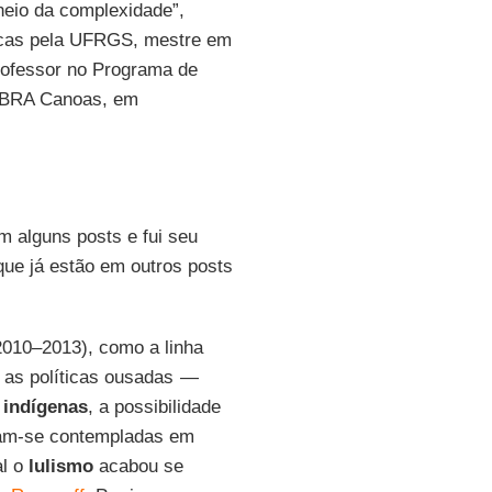
neio da complexidade”,
icas pela UFRGS, mestre em
rofessor no Programa de
ULBRA Canoas, em
 alguns posts e fui seu
que já estão em outros posts
010–2013), como a linha
l as políticas ousadas —
indígenas
, a possibilidade
vam-se contempladas em
al o
lulismo
acabou se