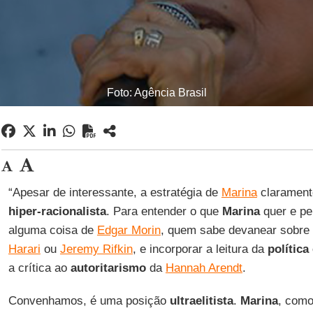
Foto: Agência Brasil
“Apesar de interessante, a estratégia de
Marina
clarament
hiper-racionalista
. Para entender o que
Marina
quer e pen
alguma coisa de
Edgar Morin
, quem sabe devanear sobre
Harari
ou
Jeremy Rifkin
, e incorporar a leitura da
política
a crítica ao
autoritarismo
da
Hannah Arendt
.
Convenhamos, é uma posição
ultraelitista
.
Marina
, como