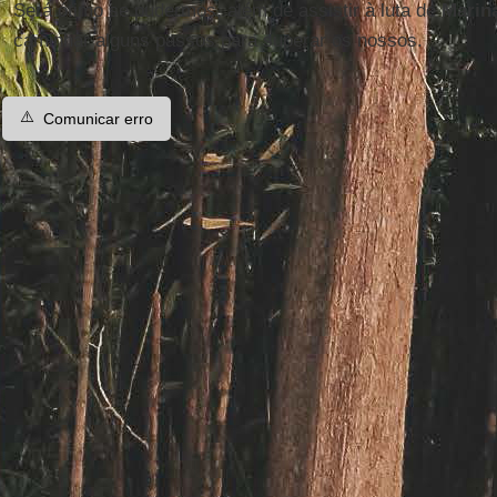
Será ótimo se pudermos, além de assistir à luta de
Marin
caminhar alguns passos para superar os nossos.
⚠️
Comunicar erro