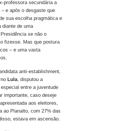
ex-professora secundária a
a – e após o desgaste que
 de sua escolha pragmática e
 diante de uma
 Presidência se não o
 o fizesse. Mas que postura
icos – e uma vasta
los.
ndidata anti-establishment,
erno
Lula
, disputou a
especial entre a juventude
ar importante, caso deseje
apresentada aos eleitores,
ida ao Planalto, com 27% das
disso, estava em ascensão.