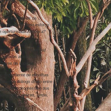
mo os seguidores da
interpretarão? Como esforço
e oportunidade histórica?
a pessoal. Mas lançam luz
políticos atuais, da
apazes de superar.
 e dependente de escolhas
ades de diálogo direto entre
gualamento progressivo dos
 não somos capazes, ainda,