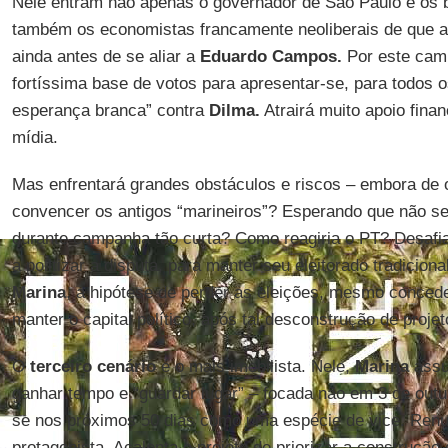
Nele entram não apenas o governador de São Paulo e os b
também os economistas francamente neoliberais de que a 
ainda antes de se aliar a
Eduardo Campos.
Por este camin
fortíssima base de votos para apresentar-se, para todos o
esperança branca” contra
Dilma.
Atrairá muito apoio finan
mídia.
Mas enfrentará grandes obstáculos e riscos – embora de 
convencer os antigos “marineiros”? Esperando que não 
durante campanha tão curta? Como reagiria o PT? Desafiad
a politizar a disputa, para manter seu eleitorado tradicion
Marina
, a hipótese de perder as eleições, mesmo concede
manter o capital político, após tal desconstrução de proj
O
terceiro cenário
é o mais imobilista. Nele,
Marina
assu
ganhar tempo e “guardar lugar” – focada não em 3 de ou
se nos próximos 50 dias como uma espécie de vice. Renu
protagonista. Acalenta o projeto de priorizar a construção