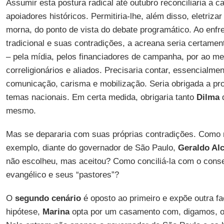
Assumir esta postura radical até outubro reconciliaria a 
apoiadores históricos. Permitiria-lhe, além disso, eletriza
morna, do ponto de vista do debate programático. Ao enfre
tradicional e suas contradições, a acreana seria certamen
– pela mídia, pelos financiadores de campanha, por ao m
correligionários e aliados. Precisaria contar, essencialm
comunicação, carisma e mobilização. Seria obrigada a pr
temas nacionais. Em certa medida, obrigaria tanto
Dilma
mesmo.
Mas se depararia com suas próprias contradições. Como ma
exemplo, diante do governador de São Paulo,
Geraldo Al
não escolheu, mas aceitou? Como conciliá-la com o conse
evangélico e seus “pastores”?
O
segundo cenário
é oposto ao primeiro e expõe outra fa
hipótese,
Marina
opta por um casamento com, digamos, o 