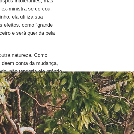
ispos intolerantes, mas
ex-ministra se cercou,
ho, ela utiliza sua
s efeitos, como “grande
ceiro e será querida pela
outra natureza. Como
se deem conta da mudança,
o, não tenderia ele próprio
al? Que representaria, para
ndo tanto? Seria possível
eto e imagem?
me a candidatura para
tubro, mas em 2018. Mantém-
ncia ao papel de
 da
Rede
, após as eleições.