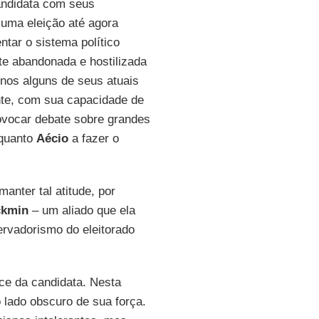
candidata com seus
r uma eleição até agora
ntar o sistema político
te abandonada e hostilizada
enos alguns de seus atuais
ente, com sua capacidade de
ovocar debate sobre grandes
quanto
Aécio
a fazer o
nter tal atitude, por
ckmin
– um aliado que ela
rvadorismo do eleitorado
ce da candidata. Nesta
lado obscuro de sua força.