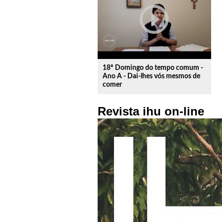
play_circle_outline
18º Domingo do tempo comum -
Ano A - Dai-lhes vós mesmos de
comer
Revista ihu on-line