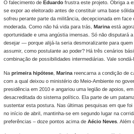
O falecimento de
Eduardo
frustra este projeto. Obriga a 
se expor ao eleitorado antes de constituir uma base sólid
sofreu perante parte da militância, decepcionada em face
moderada. Como não há vida para trás,
Marina
está agora
oportunidade e uma angústia imensas. Só não disputará a
desejar — porque alijá-la seria desmoralizante para quem
assumir, como postulante ao poder? Há três cenários bás
combinação de possibilidades intermediárias. Vale sondá-
Na
primeira hipótese
,
Marina
reencarna a condição de ca
com a qual deixou o ministério do Meio-Ambiente no gov
presidência em 2010 e angariou uma legião de apoios, em 
desacreditada do sistema político. Ela parte de um patam
sustentar esta postura. Nas últimas pesquisas em que foi 
no início de abril, mantinha-se em segundo lugar na corr
preferências – doze pontos acima de
Aécio Neves
. Além 