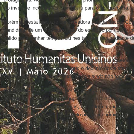
Ao invés de incendiá-las, contribuiu para o banho-maria.
Porém até esta hipótese conservadora guarda riscos. Co
candidata, de um e de outro lado do espectro político, o 
válido para ganhar tempo? Ou hesitação e recuo, diante d
* * *
Os dilemas de
Marina
serão decisivos para sua trajetóri
sobre algo muito mais importante: o declínio dos sistemas 
democracia de “baixa intensidade” que ainda não fomos c
Como aceitar que o debate permaneça tão pobre, limitado
individuais, numa época em que se abrem tantas oportunid
os cidadãos? Por que assistimos, em todo o mundo, ao i
partidos, à captura da política pelo poder econômico – e
de apresentar alternativas?