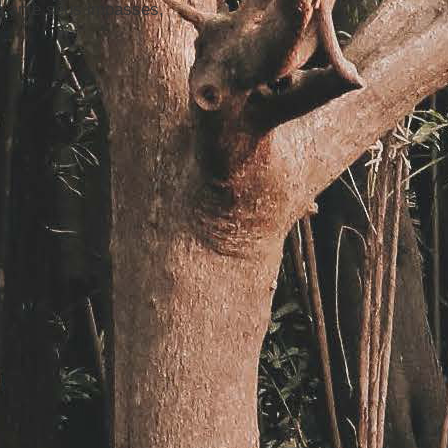
a
ante seus impasses,