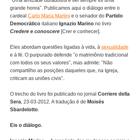
"Uma amizade duradoura e fiel sempre foi uma
grande honra". Publicamos aqui o diálogo entre o
cardeal
Carlo Maria Martini
e o senador do
Partido
Democrático
italiano
Ignazio Marino
no livro
Credere e conoscere
[Crer e conhecer].
Eles abordam questões ligadas à vida, à
sexualidade
e à fé. O purpurado defende "o matrimônio tradicional
com todos os seus valores", mas admite: "Não
compartilho as posições daqueles que, na Igreja,
criticam as uniões civis".
O trecho do livro foi publicado no jornal
Corriere della
Sera
, 23-03-2012. A tradução é de
Moisés
Sbardelotto
.
Eis o diálogo.