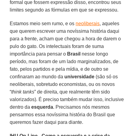
formal que fossem expressão disso, encontrou seus
limites segundo as fórmulas em que se expressou.
Estamos meio sem rumo, e os
neoliberais
, aqueles
que querem escrever uma novíssima história daqui
para a frente, acham que chegou a hora de darem o
pulo do gato. Os intelectuais foram de suma
importância para pensar o
Brasil
nesse longo
período, mas foram de um lado marginalizados, de
fato, pelos partidos e pela mídia, e de outro se
confinaram ao mundo da
universidade
(são só os
neoliberais, sobretudo economistas, ou os novos
“
think tanks
” de direita, que realmente têm sido
valorizados). É preciso também mudar isso, inclusive
dentro da
esquerda
. Precisamos nós mesmos
pensarmos essa novíssima história do Brasil que
queremos fazer daqui para diante.
IHU On-Line - Como a esquerda e a crise da