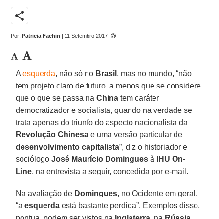
share
Por:
Patricia Fachin
| 11 Setembro 2017
A
esquerda
, não só no
Brasil
, mas no mundo, “não
tem projeto claro de futuro, a menos que se considere
que o que se passa na
China
tem caráter
democratizador e socialista, quando na verdade se
trata apenas do triunfo do aspecto nacionalista da
Revolução Chinesa
e uma versão particular de
desenvolvimento capitalista
”, diz o historiador e
sociólogo
José Maurício Domingues
à
IHU On-
Line
, na entrevista a seguir, concedida por e-mail.
Na avaliação de
Domingues
, no Ocidente em geral,
“a
esquerda
está bastante perdida”. Exemplos disso,
pontua, podem ser vistos na
Inglaterra
, na
Rússia
,