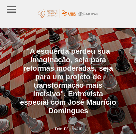
"A esquerda perdeu sua
imaginação, seja para
reformas moderadas, seja
para um projeto de
transformação mais
incisivo". Entrevista
especial com José Maurício
Domingues
Foto: Página 13