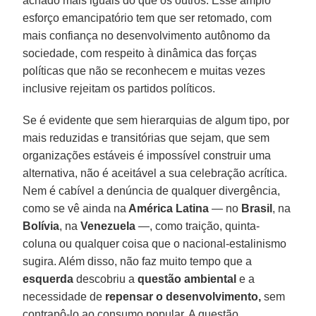
achado mais iguais do que os outros. Esse amplo
esforço emancipatório tem que ser retomado, com
mais confiança no desenvolvimento autônomo da
sociedade, com respeito à dinâmica das forças
políticas que não se reconhecem e muitas vezes
inclusive rejeitam os partidos políticos.
Se é evidente que sem hierarquias de algum tipo, por
mais reduzidas e transitórias que sejam, que sem
organizações estáveis é impossível construir uma
alternativa, não é aceitável a sua celebração acrítica.
Nem é cabível a denúncia de qualquer divergência,
como se vê ainda na
América Latina
— no
Brasil
, na
Bolívia
, na
Venezuela
—, como traição, quinta-
coluna ou qualquer coisa que o nacional-estalinismo
sugira. Além disso, não faz muito tempo que a
esquerda
descobriu a
questão ambiental
e a
necessidade de
repensar o desenvolvimento,
sem
contrapô-lo ao consumo popular. A questão