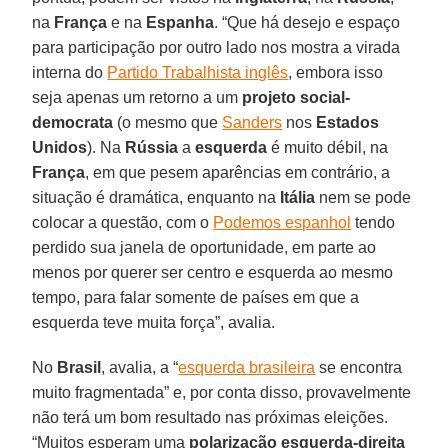
na
França
e na
Espanha
. “Que há desejo e espaço
para participação por outro lado nos mostra a virada
interna do
Partido Trabalhista inglês
, embora isso
seja apenas um retorno a um
projeto social-
democrata
(o mesmo que
Sanders
nos
Estados
Unidos
). Na
Rússia
a
esquerda
é muito débil, na
França
, em que pesem aparências em contrário, a
situação é dramática, enquanto na
Itália
nem se pode
colocar a questão, com o
Podemos espanhol
tendo
perdido sua janela de oportunidade, em parte ao
menos por querer ser centro e esquerda ao mesmo
tempo, para falar somente de países em que a
esquerda teve muita força”, avalia.
No
Brasil
, avalia, a “
esquerda brasileira
se encontra
muito fragmentada” e, por conta disso, provavelmente
não terá um bom resultado nas próximas eleições.
“Muitos esperam uma
polarização esquerda-direita