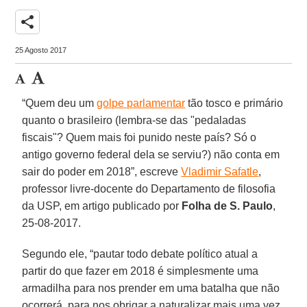
share
25 Agosto 2017
“Quem deu um
golpe parlamentar
tão tosco e primário
quanto o brasileiro (lembra-se das "pedaladas
fiscais"? Quem mais foi punido neste país? Só o
antigo governo federal dela se serviu?) não conta em
sair do poder em 2018”, escreve
Vladimir Safatle
,
professor livre-docente do Departamento de filosofia
da USP, em artigo publicado por
Folha de S. Paulo
,
25-08-2017.
Segundo ele, “pautar todo debate político atual a
partir do que fazer em 2018 é simplesmente uma
armadilha para nos prender em uma batalha que não
ocorrerá, para nos obrigar a naturalizar mais uma vez