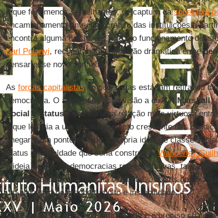
e que fenômenos semelhantes, de captura da
soberania p
encaminhamento anti-democrático das instituições a partir 
encontra alguma tipicidade, hoje, no funcionamento dessa
Karl Polanyi
, recuperando a oposição dramática entre
dem
pensar esse novo contexto.
As
forças capitalistas
empoderadas estariam retirando di
democracia. O autor opõe essa visão a de
T.H.Marshall
, 
Social e Status
", que via uma relação mais virtuosa entr
o que levaria a um aprofundamento crescente das condiçõ
chegar a um ponto em que a própria ideia de classe socia
status de igualdade que seria construído.
Wanderley Guil
a ideia de que as democracias representativas, tais com
eventos recentes na história ocidental, eventos do pós-g
um processo de grande tumulto e instabilidade.
Trata-se de um livro muito importante e é preciso chamar