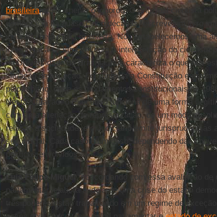
brasileira
praticamente o ignorou. O principal cientista pol
democracia há quase cinco décadas, escreve um livro imp
ignorado pela mídia brasileira. Nós estabelecemos uma a
interpretação e também com a interpretação do cientista p
da Universidade de Brasília, que caracteriza o que nós 
situação de exceção. Foi rompida a Constituição e esta
pelo arbítrio, onde os fundamentos constitucionais de 198
Nesta situação, o Executivo funciona de uma forma ilegíti
com uma alienação de representação, de um modo absol
relação à sociedade, e o Judiciário emite jurisprudências 
seqüencial. Cada caso é um caso, dependendo das conven
políticos envolvidos.
Luis Felipe Miguel
, concordando com essa avaliação de
parlamentar, elabora a ideia de uma crise do estado democ
três poderes estão trabalhando em um regime de exceçã
esses dois conceitos – golpe parlamentar e
estado de ex