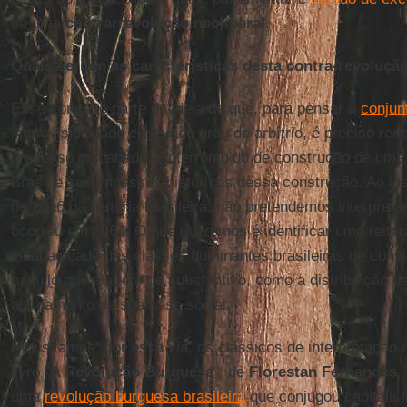
de uma
contrarrevolução neoliberal
.
Quais seriam as características desta contra-revolução
Esse conceito parte da ideia de que, para pensar a
conjunt
imprevisibilidade e elevado grau de arbítrio, é preciso reco
processo inacabado e interrompido de construção de uma 
Brasil e aos impasses históricos dessa construção. Ao ins
de 2016 na história brasileira, não pretendemos interpreta
ocorreu em 1964. O que queremos é identificar uma reitera
incapacidade das classes dominantes brasileiras de conv
naquilo que ela tem de substantivo, como a distribuição d
alargamento de sua base social.
Revisitamos, por essa via, os clássicos de interpretação d
livro "
A Revolução Burguesa
", de
Florestan Fernandes
,
uma
revolução burguesa brasileira
que conjugou capitalis