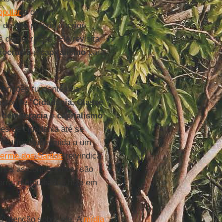
opular
e de um
de seu próprio interior
s democracias. Ele revisita
ocracia
e
capitalismo
para
mensões fundantes da
autor de "
Cidadania, Classe
e
democracia
e
capitalismo
,
es de cidadania até se
l estaria subsumida a um
herme dos Santos
reivindica
o nós as conhecemos, são
uerra, mergulhados hoje em
 a atenção sobre ele. A
mídia