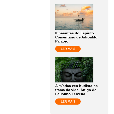
Itinerantes do Espírito.
Comentário de Adroaldo
Palaoro
LER MAIS
A mística zen budista na
trama da vida. Artigo de
Faustino Teixeira
LER MAIS