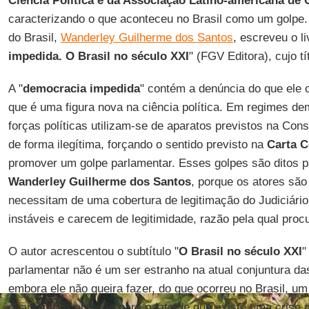
Ciência Política e da Associação Latino-americana de C
caracterizando o que aconteceu no Brasil como um golpe. O
do Brasil,
Wanderley Guilherme dos Santos
, escreveu o li
impedida. O Brasil no século XXI
" (FGV Editora), cujo t
A "
democracia impedida
" contém a denúncia do que ele
que é uma figura nova na ciência política. Em regimes de
forças políticas utilizam-se de aparatos previstos na Cons
de forma ilegítima, forçando o sentido previsto na
Carta C
promover um golpe parlamentar. Esses golpes são ditos p
Wanderley Guilherme dos Santos
, porque os atores sã
necessitam de uma cobertura de legitimação do Judiciário.
instáveis e carecem de legitimidade, razão pela qual proc
O autor acrescentou o subtítulo "
O Brasil no século XXI
"
parlamentar não é um ser estranho na atual conjuntura d
embora ele não queira fazer, do que ocorreu no Brasil, u
chamando a atenção para o fato de que existe uma crise 