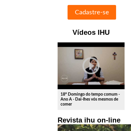
Vídeos IHU
play_circle_outline
18º Domingo do tempo comum -
Ano A - Dai-lhes vós mesmos de
comer
Revista ihu on-line