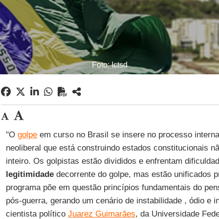
Foto: Ictsd
"O
golpe
em curso no Brasil se insere no processo interna
neoliberal que está construindo estados constitucionais 
inteiro. Os golpistas estão divididos e enfrentam dificuld
legitimidade
decorrente do golpe, mas estão unificados 
programa põe em questão princípios fundamentais do pe
pós-guerra, gerando um cenário de instabilidade , ódio e in
cientista político
Juarez Guimarães
, da Universidade Fed