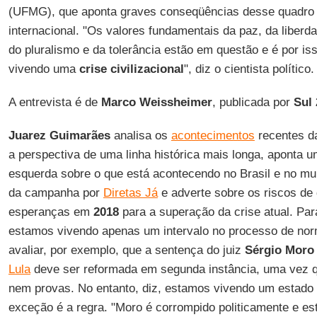
(UFMG), que aponta graves conseqüências desse quadro 
internacional. "Os valores fundamentais da paz, da liberd
do pluralismo e da tolerância estão em questão e é por is
vivendo uma
crise civilizacional
", diz o cientista político.
A entrevista é de
Marco Weissheimer
, publicada por
Sul 
Juarez Guimarães
analisa os
acontecimentos
recentes da
a perspectiva de uma linha histórica mais longa, aponta u
esquerda sobre o que está acontecendo no Brasil e no mu
da campanha por
Diretas Já
e adverte sobre os riscos de 
esperanças em
2018
para a superação da crise atual. Par
estamos vivendo apenas um intervalo no processo de nor
avaliar, por exemplo, que a sentença do juiz
Sérgio Moro
Lula
deve ser reformada em segunda instância, uma vez q
nem provas. No entanto, diz, estamos vivendo um estado
exceção é a regra. "Moro é corrompido politicamente e e