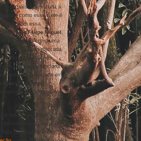
ítico do país, que estuda a
ortante como esse e ele é
finidade com essa
olítico
Luis Felipe Miguel
,
estamos vivendo como uma
mos numa situação marcada
8 já não estão valendo.
ma, o Legislativa funciona
utamente autonomizado em
arbitrárias de forma
iências e dos interesses
 que houve um golpe
rático brasileiro, onde os
o. Nós dialogamos com
ceção
– para trabalhar a ideia