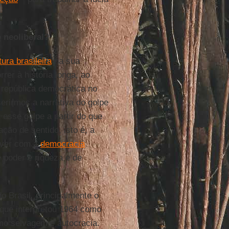
 neoliberal?
ura brasileira
na sua
rrer à história longa, ao
república democrática no
erirmos a narrativa do golpe
r esse golpe a partir do que
ção de sentido, isto é, a
iver com a
democracia
e poder e riqueza e de
o Brasil, principalmente o
 que interpretou 1964 como
mo selvagem e autocracia.