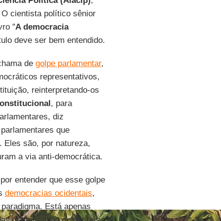
iência Política (Alacip)
,
 cientista político sênior
vro "
A democracia
ítulo deve ser bem entendido.
 chama de
golpe parlamentar
,
mocráticos representativos,
tituição, reinterpretando-os
onstitucional
, para
arlamentares, diz
o parlamentares que
 Eles são, por natureza,
uram a via anti-democrática.
 por entender que esse golpe
as
democracias ocidentais
,
m paradigma. Está apenas
das democracias ocidentais