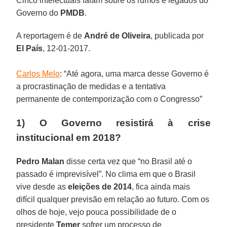
Cinco intelectuais falam sobre os rumos e legados do
Governo do
PMDB
.
A reportagem é de
André de Oliveira
, publicada por
El País
, 12-01-2017.
Carlos Melo
: “Até agora, uma marca desse Governo é
a procrastinação de medidas e a tentativa
permanente de contemporização com o Congresso”
1) O Governo resistirá à crise
institucional em 2018?
Pedro Malan
disse certa vez que “no Brasil até o
passado é imprevisível”. No clima em que o Brasil
vive desde as
eleições de 2014
, fica ainda mais
difícil qualquer previsão em relação ao futuro. Com os
olhos de hoje, vejo pouca possibilidade de o
presidente
Temer
sofrer um processo de