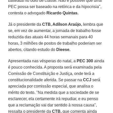
baseada no ódio de classe. Não é possível que uma
PEC possa ser baseado na retórica e da hipocrisia",
contesta o advogado
Ricardo Quintas.
Já o presidente da
CTB, Adílson Araújo,
lembra que
se, em vez de aumentar, a jornada de trabalho fosse
reduzida das atuais 44 horas semanais para 40
horas, 3 milhões de postos de trabalho poderiam ser
abertos, citando estudo do
Dieese.
Apresentada nas vésperas do natal, a
PEC 300
ainda
é pouco conhecida. A proposta será examinada pela
Comissão de Constituição e Justiça, onde terá a
constitucionalidade aferida. Se passar na
CCJ
será
apreciada por comissão especial, que analisa o
mérito do texto. "Na medida que a sociedade de se
esclarecer, ela certamente irá repudiar, e eu penso
que a reclamação vai dar sentido à nossa causa",
ressalta o presidente da
CTB,
que comenta ainda