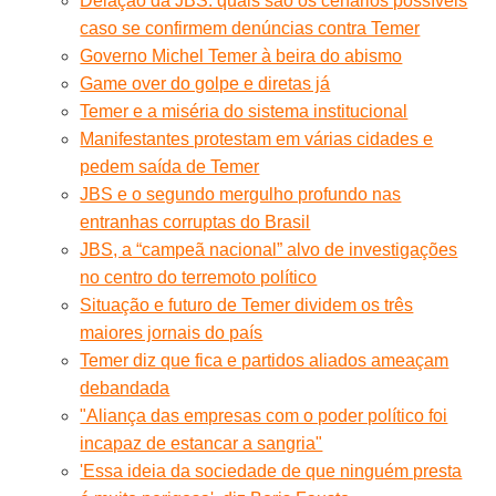
Delação da JBS: quais são os cenários possíveis
caso se confirmem denúncias contra Temer
Governo Michel Temer à beira do abismo
Game over do golpe e diretas já
Temer e a miséria do sistema institucional
Manifestantes protestam em várias cidades e
pedem saída de Temer
JBS e o segundo mergulho profundo nas
entranhas corruptas do Brasil
JBS, a “campeã nacional” alvo de investigações
no centro do terremoto político
Situação e futuro de Temer dividem os três
maiores jornais do país
Temer diz que fica e partidos aliados ameaçam
debandada
"Aliança das empresas com o poder político foi
incapaz de estancar a sangria"
'Essa ideia da sociedade de que ninguém presta