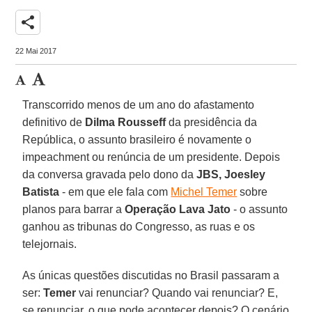
share
22 Mai 2017
Transcorrido menos de um ano do afastamento
definitivo de
Dilma Rousseff
da presidência da
República, o assunto brasileiro é novamente o
impeachment ou renúncia de um presidente. Depois
da conversa gravada pelo dono da
JBS, Joesley
Batista
- em que ele fala com
Michel Temer
sobre
planos para barrar a
Operação Lava Jato
- o assunto
ganhou as tribunas do Congresso, as ruas e os
telejornais.
As únicas questões discutidas no Brasil passaram a
ser:
Temer
vai renunciar? Quando vai renunciar? E,
se renunciar, o que pode acontecer depois? O cenário