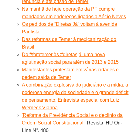
renúncia e até prisão de Temer
Na manhã de hoje operação da PF cumpre
mandados em endereços ligados a Aécio Neves
Os pedidos de “Diretas Já” voltam à avenida
Paulista
Das reformas de Temer à mexicanização do
Brasil
Do #foratemer às #diretasjá: uma nova
aglutinação social para além de 2013 e 2015
Manifestantes protestam em várias cidades e
pedem saída de Temer
A combinação explosiva do judiciário e a mídia, a
poderosa energia da sociedade e o grande déficit
de pensamento. Entrevista especial com Luiz
Werneck Vianna
'Reforma da Previdência Social e o declínio da
Ordem Social Constitucional'
. Revista IHU On-
Line N°. 480