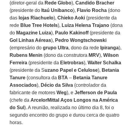
(diretor-geral da
Rede Globo
),
Candido Bracher
(presidente do
Itaú Unibanco
),
Flavio Rocha
(dono
das
lojas Riachuelo
),
Chieko Aoki
(presidente da
rede
Blue Tree Hotels
),
Luiza Helena Trajano
(dona
do
Magazine Luiza
),
Paulo Kakinoff
(presidente da
Gol Linhas Aéreas
),
Pedro Wongtschowski
(empresário do
grupo Ultra
, dono da rede
Ipiranga
),
Rubens Menin
(dono da construtora
MRV
),
Wilson
Ferreira
(presidente da
Eletrobras
),
Walter Schalka
(presidente da S
uzano Papel e Celulose
),
Betania
Tanure
(consultora da
BTA
–
Betania Tanure
Associados
),
Décio da Silva
(controlador da
fabricante de motores
Weg
), e
Jefferson de Paula
(chefe da
ArcelorMittal
Aços Longos na América
do Sul
). A reunião, realizada no último dia 8, foi o
segundo encontro do grupo e durou cerca de quatro
horas.