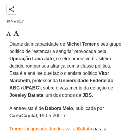
share
19 Mai 2017
Diante da incapacidade de
Michel Temer
e seu grupo
político de “estancar a sangria” provocada pela
Operação Lava Jato
, o setor produtivo brasileiro
decidiu romper sua aliança com a classe política.
Esta é a análise que faz o cientista político
Vitor
Marchetti
, professor da
Universidade Federal do
ABC
(
UFABC
), sobre o vazamento da delação de
Joesley Batista
, um dos donos da
JBS
.
A entrevista é de
Débora Melo
, publicada por
CartaCapital
, 19-05-20017.
Temer
foi gravado dando aval a
Batista
para a