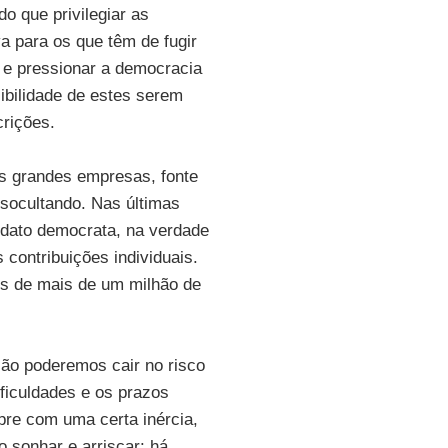
do que privilegiar as
a para os que têm de fugir
r e pressionar a democracia
sibilidade de estes serem
crições.
s grandes empresas, fonte
socultando. Nas últimas
idato democrata, na verdade
 contribuições individuais.
es de mais de um milhão de
Não poderemos cair no risco
ficuldades e os prazos
pre com uma certa inércia,
 sonhar e arriscar: há