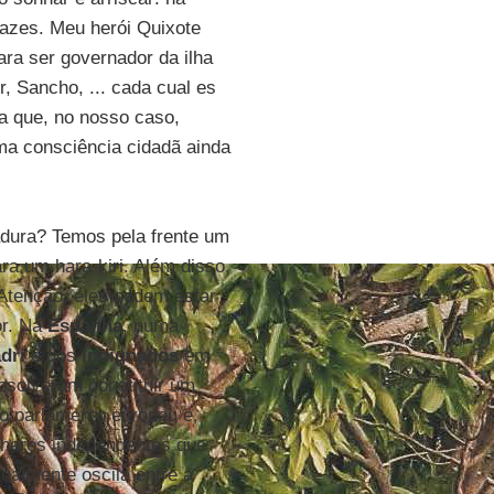
dazes. Meu herói Quixote
ara ser governador da ilha
r, Sancho, ... cada cual es
da que, no nosso caso,
a consciência cidadã ainda
dura? Temos pela frente um
ra um hara-kiri. Além disso,
 Atenção, eles podem estar
or. Na
Espanha
, numa
dri
e dos
Indignados
em
 resolveram constituir um
o parlamento europeu e,
ulheres independentes que
ualmente oscila entre a