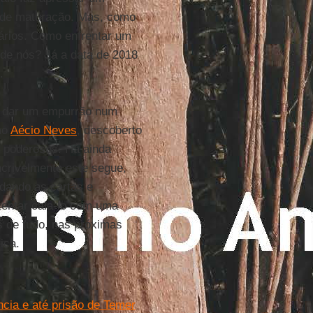
o de maturação. Mas, como
dários. Como enfrentar um
 de nós? Já a data de 2018
.
s: dar um empurrão num
mo
Aécio Neves
, descoberto
s poderosos. Há ainda
Incrivelmente este segue,
dando as cartas e
 tentar cala-lo com uma
s de tudo, nas próximas
ica.
cia e até prisão de Temer