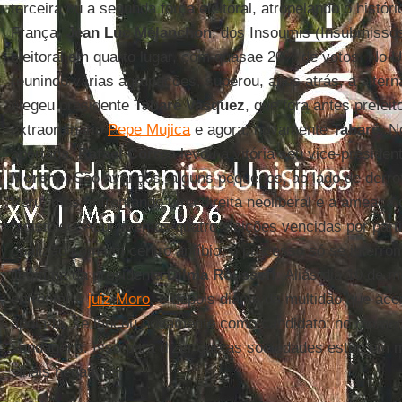
terceira ou a segunda força eleitoral, atropelando o histór
França,
Jean Luc Mélanchon
, dos Insoumis (Insubmissos
eleitoral em quarto lugar, com quasae 20% de votos. No 
reunindo várias agrupações, superou, anos atrás, a altern
elegeu presidente
Tabaré Vasquez
, que fora antes prefei
extraordinário
Pepe Mujica
e agora, novamente
Tabaré
. N
apertada,
Rafael Correa
levou à vitória seu vice-presiden
Moreno
. São avanços, alguns pequenos, ao lado de derro
Peru, mas enfrentando uma direita neoliberal e a ameaça 
facistoide. Aqui tivemos quatro eleições vencidas por par
coalizão com um centro anfíbio; o processo só se interr
ilegítima da presidenta
Dilma Rousseff
. Aliás dia 10 de 
enfrentar o
juiz Moro
, e depois diante da multidão que aco
apoia-lo, se lançou novamente como candidato; no moment
sondagens. Isso para dizer que as sociedades estão em 
sinais negativos.