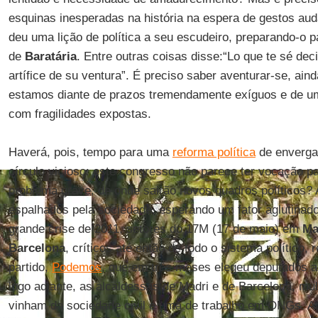
esquinas inesperadas na história na espera de gestos au
deu uma lição de política a seu escudeiro, preparando-o p
de
Baratária
. Entre outras coisas disse:“Lo que te sé deci
artífice de su ventura”. É preciso saber aventurar-se, ain
estamos diante de prazos tremendamente exíguos e de um
com fragilidades expostas.
Haverá, pois, tempo para uma
reforma política
de enverga
círculo vicioso: este congresso não parece ter vocação pa
problema grave, de onde sairão novos quadros políticos?
espalhados pela sociedade, esperando um fator aglutinad
grande crise de 2011, setores do 17M (17 de maio) em
Ma
Barcelona
, críticos até então de todo o sistema político,
partido,
Podemos
, que em três meses elegeu deputados a
logo adiante, as alcaldessas de Madri e de Barcelona, m
vinham da sociedade civil e uma de trabalho em ONGs. At