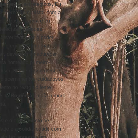
jamentos estratégicos. Eu
o governo comunista, com a
 de agosto,
Lucia
e eu
ntelectual,
Tadeusz
deveria ocupar o poder
le era contrário: não
ar, deveriam amadurecer
era nomeado primeiro-
 discípulo de nosso mestre
 discernimentos cuidadosos.
nto no resto do leste
e na
Romênia
e caía o muro
ia.
os e o crescimento de
ade e a solidariedade com
maio faz apressar um