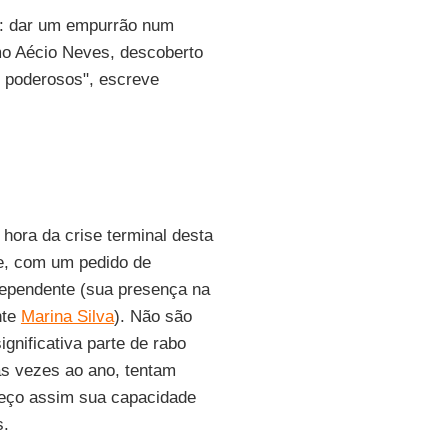
s: dar um empurrão num
mo Aécio Neves, descoberto
as poderosos", escreve
hora da crise terminal desta
te, com um pedido de
dependente (sua presença na
nte
Marina Silva
). Não são
nificativa parte de rabo
as vezes ao ano, tentam
heço assim sua capacidade
s.