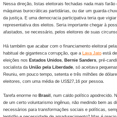
Nessa direção, listas eleitorais fechadas nada mais farão 
máquinas burocráticas partidárias, ou dar um guarda-chuv
da justiça. E uma democracia participativa teria que vigia
representativa dos eleitos. Seria importante chegar à pos
afastados, se necessário, pelos eleitores de suas circuns
Há também que acabar com o financiamento eleitoral pela
habitual de gigantesca corrupção, que a
Lava Jato
está de
eleições nos
Estados Unidos
,
Bernie Sanders
, pré-cand
socialista da
União pela Liberdade
, só aceitava pequenas
Reuniu, em pouco tempo, setenta e três milhões de dólar
eleitores, com uma média de US$27,16 por pessoa.
Tarefa enorme no
Brasil
, num caldo político apodrecido. 
de um certo voluntarismo ingênuo, não medindo bem as di
necessários para transformações sociais e políticas, sem
lentidão e necessidade de amadurecimento? Mas é preciso