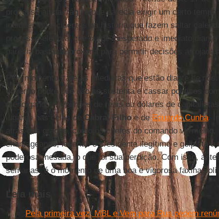
processo ainda frágil e que parecia exigir um certo temp
indiquei, há incidentes na história que fazem saltar calen
processo eleitoral que surge inesperado e imediato diante
parecia bastante próxima para permitir decisões arrojadas
Pelo momento, tarefas imediatas que estão diante de nó
governo podre que não se sustenta e cassar políticos co
mendigando (!) milhões de reais ou dólares de capitalista
lugares nas celas de
Cabral Filho
e de
Eduardo Cunha
. 
atrás das grades, como os chefes do comando vermelho, 
chantageando, levando o presidente ilegítimo e golpista a
poderosa mesada, o que foi sua perdição. Com isso, ante
semanas, é o momento de uma boa e vigorosa faxina polít
Leia mais
Pela primeira vez, MBL e Vem para Rua pedem renún