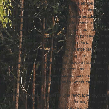
Há momentos de aceleração histórica que atropelam plane
estava na
Polônia
no fim de julho de 1989, quando caiu 
vitória avassaladora do movimento
Solidariedade
. Dia 1º
entrevistamos o diretor da revista
Solidarnosc
, um fino i
Masowiecki
. Perguntamos se julgava que seu movimento 
vacante. Ele respondeu que alguns assim pensavam, mas e
tinham um programa acabado, nem experiência parlament
politicamente um tempo na oposição. Quinze dias depois 
ministro. Imagino seu sofrimento, sem apetite pelo poder,
comum
Emmanuel Mounier
, acostumado a fazer sempre
Os poloneses acreditavam num processo mais ou menos le
europeu. Meses depois
Ceaucescu
era condenado à mort
de
Berlim
. Dois anos depois a
União Soviética
se dissolv
Entre nós, onde se pressenteria uma renovação de quadr
lideranças comprometidos com a transformação da socied
os mais pobres e os discriminados? A crise deste 17 de 