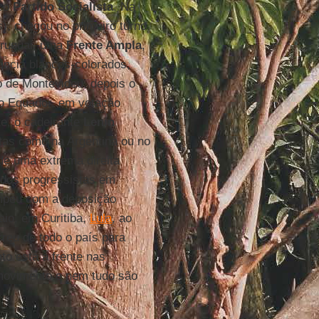
ico
Partido Socialista
. Na
), chegou no primeiro turno
Uruguai, uma
Frente Ampla
,
ância blancos-colorados,
to de Montevideu, depois o
o Equador, em votação
te, o cadeirante
Lenin
tas como na Argentina ou no
de uma extrema direita
tidos progressistas em
ompeu com a deposição
maio, em Curitiba,
Lula
, ao
rreu de todo o país para
o está à frente nas
movimento e nem tudo são