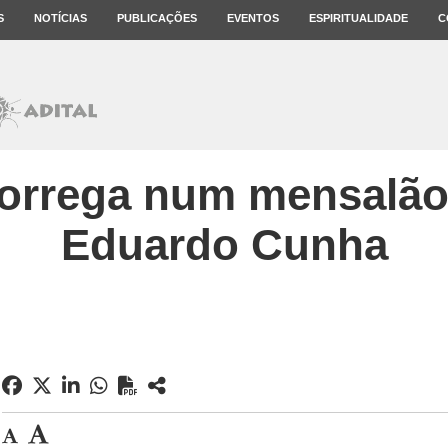
S
NOTÍCIAS
PUBLICAÇÕES
EVENTOS
ESPIRITUALIDADE
C
orrega num mensalão 
Eduardo Cunha