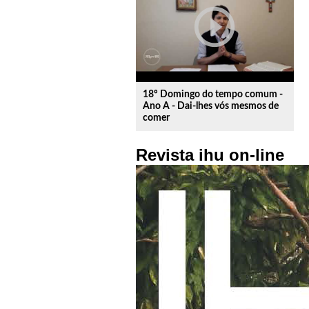
play_circle_outline
18º Domingo do tempo comum -
Ano A - Dai-lhes vós mesmos de
comer
Revista ihu on-line