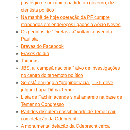
privilégio de um único partido ou governo, diz
cientista político
Na manhã de hoje operação da PF cumpre
mandados em endereços ligados a Aécio Neves
Os pedidos de “Diretas Já” voltam à avenida
Paulista
Breves do Facebook
Frases do dia
Tuitadas
JBS, a “campeã nacional” alvo de investigações
no centro do terremoto político
Se está em jogo a “propinocracia”, TSE deve
julgar chapa Dilma-Temer
Lista de Fachin acende sinal amarelo na base de
Temer no Congresso
Partidos discutem possibilidade de Temer cair
com delação da Odebrecht
A monumental delação da Odebrecht cerca