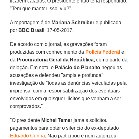
ficarem calados. O presidente então teria respondido:
"Tem que manter isso, viu?".
A reportagem é de
Mariana
Schreiber
e publicada
por
BBC Brasil
, 17-05-2017.
De acordo com o jornal, as gravações foram
produzidas com conhecimento da
Polícia
Federal
e
da
Procuradoria Geral da República
, como parte da
delação. Em nota, o
Palácio do Planalto
negou as
acusações e defendeu "ampla e profunda"
investigação de "todas as denúncias veiculadas pela
imprensa, com a responsabilização dos eventuais
envolvidos em quaisquer ilícitos que venham a ser
comprovados."
"O presidente
Michel Temer
jamais solicitou
pagamentos para obter o silêncio do ex-deputado
Eduardo Cunha
.
Não participou e nem autorizou