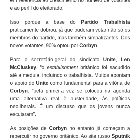
em referência ao crescimento no número de votantes
e ao perfil do eleitorado.
Isso porque a base do
Partido Trabalhista
praticamente dobrou, já que puderam votar não só os
membros do partido, mas também simpatizantes. Dos
novos votantes, 90% optou por
Corbyn
.
Para o secretário-geral do sindicato
Unite
,
Len
McCluskey
, “o
establishment
britânico foi sacudido
até a medula, incluindo o trabalhista. Muitos apontam
o apoio do
Unite
como fundamental para a vitória de
Corbyn
: “pela primeira vez se colocou na agenda
uma alternativa real à austeridade, às políticas
neoliberais. É um discurso que os jovens nunca
escutaram”.
As posições de
Corbyn
no entanto já começam a
repercutir no governo britânico. Ao site russo
Sputnik