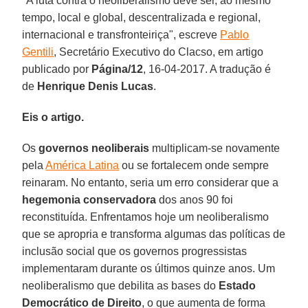
"A luta contra o neoliberalismo deve ser, ao mesmo
tempo, local e global, descentralizada e regional,
internacional e transfronteiriça", escreve
Pablo
Gentili
, Secretário Executivo do Clacso, em artigo
publicado por
Página/12
, 16-04-2017. A tradução é
de
Henrique Denis Lucas
.
Eis o artigo.
Os
governos neoliberais
multiplicam-se novamente
pela
América Latina
ou se fortalecem onde sempre
reinaram. No entanto, seria um erro considerar que a
hegemonia conservadora
dos anos 90 foi
reconstituída. Enfrentamos hoje um neoliberalismo
que se apropria e transforma algumas das políticas de
inclusão social que os governos progressistas
implementaram durante os últimos quinze anos. Um
neoliberalismo que debilita as bases do
Estado
Democrático de Direito
, o que aumenta de forma