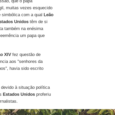
ssão, que o papa
ágil, muitas vezes esquecido
e simbólica com a qual
Leão
stados Unidos
têm de si
sta também na enésima
 veemência um papa que
o XIV
fez questão de
ência aos "senhores da
s", havia sido escrito
devido à situação política
os
Estados Unidos
proferiu
rnalistas.
um comentário sobre um