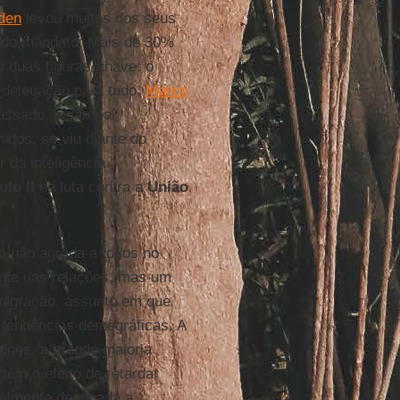
den
levou muitos dos seus
ndo mandato. Mais de 30%
o duas figuras-chave: o
 delegação para tudo,
Marco
assado, o cardeal
idos, se viu diante do
r da inteligência
lo II
na luta contra a
União
a não agrada a todos no
nte das relações, mas um
 imigração, assunto em que
tendências demográficas. A
inos, a grande maioria
 têm o efeito de retardar
elmente destinada a