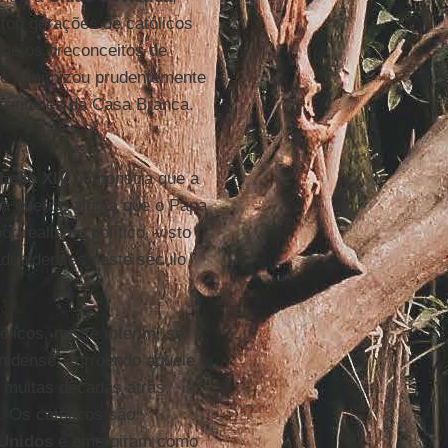
rtou gerações de católicos
que os preconceitos de
se minimizou prudentemente
m aqueles da Casa Branca.
Leão XIV
demonstra que a
ma guerra, algo a que o Papa
 realismo político, visto
tadunidenses neste século
ólicos, nesse ínterim, se
unidense, corroendo aquele
 muitas décadas atrás,
. Os católicos são
Unidos
e emergiram como