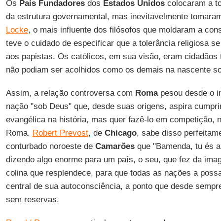
Os
Pais Fundadores
dos
Estados Unidos
colocaram a tol
da estrutura governamental, mas inevitavelmente tomara
Locke
, o mais influente dos filósofos que moldaram a co
teve o cuidado de especificar que a tolerância religiosa s
aos papistas. Os católicos, em sua visão, eram cidadãos t
não podiam ser acolhidos como os demais na nascente soc
Assim, a relação controversa com
Roma
pesou desde o in
nação "sob Deus" que, desde suas origens, aspira cumpr
evangélica na história, mas quer fazê-lo em competição,
Roma.
Robert Prevost
, de
Chicago
, sabe disso perfeitam
conturbado noroeste de
Camarões
que "Bamenda, tu és a 
dizendo algo enorme para um país, o seu, que fez da ima
colina que resplendece, para que todas as nações a poss
central de sua autoconsciência, a ponto que desde sempre
sem reservas.