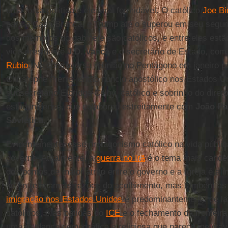
uma força política e eleitoral formidável. O católico
Joe Bi
para a Casa Branca, e Trump até o superou em seu segu
dos membros do gabinete são católicos, e entre eles estã
vice-presidente
J.D. Vance
e o secretário de Estado, com
Rubio
. Na controversa reunião no Pentágono em janeiro p
Christophe Pierre, então núncio apostólico nos Estados Un
subsecretário Elbridge Colby, católico e sobrinho do direto
estadunidense, que colaborou estreitamente com
João Pau
Soviética
.
Evidentemente, esse protagonismo católico na vida públic
governo. Atualmente, a
guerra no Irã
é o tema mais cande
dos pontos de maior atrito entre o governo e a Igreja é a
se entrelaçam as razões do acolhimento, mas também as 
imigração nos Estados Unidos
é predominantemente de lat
católicos, e as batidas do
ICE
e o fechamento da fronteira
uma mudança demográfica e religiosa que parece inevitav