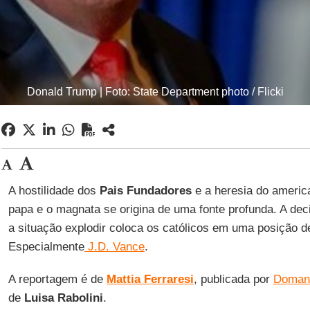
Donald Trump | Foto: State Department photo / Flicki
A hostilidade dos
Pais Fundadores
e a heresia do america
papa e o magnata se origina de uma fonte profunda. A dec
a situação explodir coloca os católicos em uma posição d
Especialmente
J.D. Vance
.
A reportagem é de
Mattia Ferraresi
, publicada por
Doman
de
Luisa Rabolini
.