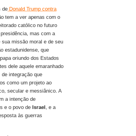
s de
Donald Trump contra
não tem a ver apenas com o
torado católico no futuro
à presidência, mas com a
 sua missão moral e de seu
o estadunidense, que
 papa oriundo dos Estados
ntes dele aquele emaranhado
s de integração que
dos como um projeto ao
co, secular e messiânico. A
m a intenção de
us e o povo de
Israel
, e a
esposta às guerras