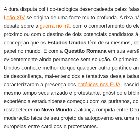
A dura disputa político-teológica desencadeada pelas fala
Leão XIV
se origina de uma fonte muito profunda. A rixa 
debate sobre a
guerra no Irã
, com o comportamento do elei
próximo ou com o destino de dois potenciais candidatos 
concepção que os
Estados Unidos
têm de si mesmos, de
papel no mundo. E com a
Questão Romana
em sua versã
evidentemente ainda permanece sem solução. O primeiro
Unidos conhece melhor do que qualquer outro pontífice a
de desconfiança, mal-entendidos e tentativas desajeitada
caracterizaram a presença dos
católicos nos EUA
, nasci
mesmo tempo secularizado e protestante, gnóstico e bíbli
experiência estadunidense começou com os puritanos, co
restabelecer no
Novo Mundo
a aliança rompida entre De
moderação laica de seu projeto de autogoverno era uma r
europeias entre católicos e protestantes.