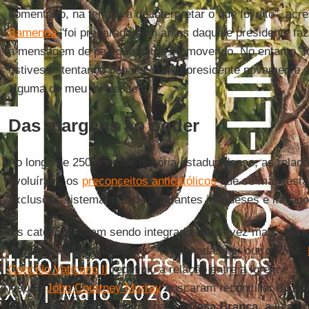
comentário, na tentativa de interpretar o que foi dito", a
Bamenda
"foi preparado bem antes daquele presidente fa
a mensagem de paz que estou promovendo. No entanto, fo
estivesse tentando debater com o presidente novamente, 
alguma de meu interesse".
Das margens ao poder
Ao longo de 250 anos de história estadunidense, as relaç
evoluíram, os
preconceitos anticatólicos
que se manifesta
exclusões sistemáticas de imigrantes irlandeses e italia
Os católicos foram sendo integrados cada vez mais na vida
as heresias "americanistas", condenadas por outro Papa,
Concílio Vaticano II
redefiniu a relação entre a Igreja e a
jesuíta
John Courtney Murray
buscaram reconciliar o catoli
dois católicos foram eleitos para a
Casa Branca
, a luta c