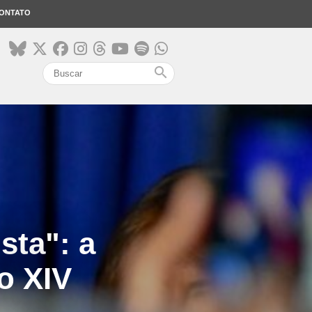
ONTATO
search
sta": a
o XIV