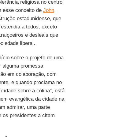
erância religiosa no centro
m esse conceito de
John
nstrução estadunidense, que
e estendia a todos, exceto
raiçoeiros e desleais que
iedade liberal.
ício sobre o projeto de uma
ir alguma promessa
 não em colaboração, com
ente, e quando proclama no
cidade sobre a colina", está
gem evangélica da cidade na
am admirar, uma parte
 os presidentes a citam