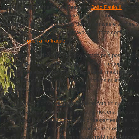
travada conjuntamente por
Reagan
e
João Paulo II
, confo
estadunidenses (especialmente à direita) sobre o fato de 
Locke
haviam sido arquivados definitivamente e sempre 
quando os alertas do Papa entravam em forte conflito co
Veja-se a
guerra no Iraque
.
O alvoroço dialético e psicológico gerado pela posição de
ferida ainda está aberta. E, mais uma vez, o estopim é u
se opõe não apenas por práxis magisterial, mas também por
que os desastres causados pelas iniciativas militares es
deveriam ser evidentes para todos.
A peculiaridade dessa disputa reside no fato de que os cat
tornaram a força cristã mais importante no cenário estad
poder
wasp
(brancos anglo-saxões protestantes) que, não
trabalhava incansavelmente para marginalizar os papistas
numericamente a maior denominação cristã nos
Estados 