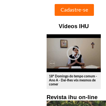
Vídeos IHU
play_circle_outline
18º Domingo do tempo comum -
Ano A - Dai-lhes vós mesmos de
comer
Revista ihu on-line