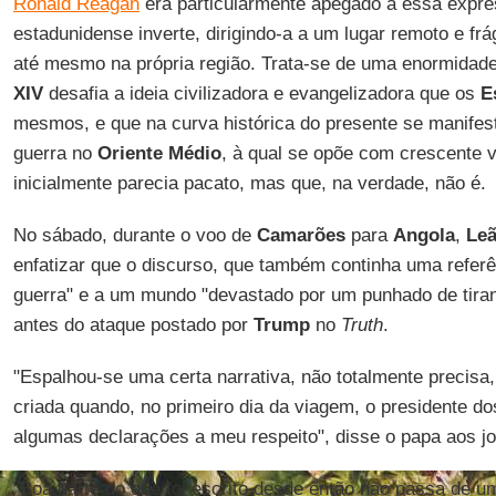
Ronald Reagan
era particularmente apegado a essa expre
estadunidense inverte, dirigindo-a a um lugar remoto e fr
até mesmo na própria região. Trata-se de uma enormidad
XIV
desafia a ideia civilizadora e evangelizadora que os
E
mesmos, e que na curva histórica do presente se manife
guerra no
Oriente Médio
, à qual se opõe com crescente
inicialmente parecia pacato, mas que, na verdade, não é.
No sábado, durante o voo de
Camarões
para
Angola
,
Leã
enfatizar que o discurso, que também continha uma refer
guerra" e a um mundo "devastado por um punhado de tirano
antes do ataque postado por
Trump
no
Truth
.
"Espalhou-se uma certa narrativa, não totalmente precisa, 
criada quando, no primeiro dia da viagem, o presidente d
algumas declarações a meu respeito", disse o papa aos jo
"Boa parte do que foi escrito desde então não passa de 