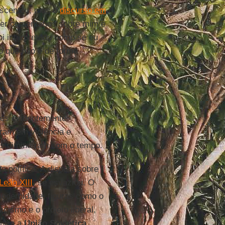
crescentou, mas o
discurso em
zer comentários sobre mim e
i interpretado como se eu
o que não é de forma
ões evidentemente
ram em violência e
nos diminuíram com o tempo.
 política. A disputa sobre
Leão XIII
, se esvaziou. O
 modernidade, figuras como o
cismo e o projeto liberal,
ontra a
União Soviética
,