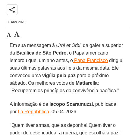
share
06 Abril 2026
Em sua mensagem à
Urbi et Orbi
, da galeria superior
da
Basílica de São Pedro
, o Papa americano
lembrou que, um ano antes, o
Papa Francisco
dirigiu
suas últimas palavras aos fiéis da mesma data. Ele
convocou uma
vigília pela paz
para o próximo
sábado. Os melhores votos de
Mattarella
:
"Recuperem os princípios da convivência pacífica."
A informação é de
Iacopo
Scaramuzzi
, publicada
por
La Repubblica
, 05-04-2026.
"Quem tiver armas, que as deponha! Quem tiver o
poder de desencadear a guerra, que escolha a paz!"