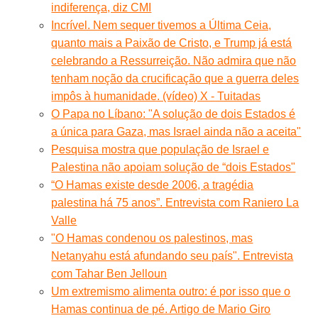
indiferença, diz CMI
Incrível. Nem sequer tivemos a Última Ceia,
quanto mais a Paixão de Cristo, e Trump já está
celebrando a Ressurreição. Não admira que não
tenham noção da crucificação que a guerra deles
impôs à humanidade. (vídeo) X - Tuitadas
O Papa no Líbano: "A solução de dois Estados é
a única para Gaza, mas Israel ainda não a aceita"
Pesquisa mostra que população de Israel e
Palestina não apoiam solução de “dois Estados"
“O Hamas existe desde 2006, a tragédia
palestina há 75 anos”. Entrevista com Raniero La
Valle
"O Hamas condenou os palestinos, mas
Netanyahu está afundando seu país". Entrevista
com Tahar Ben Jelloun
Um extremismo alimenta outro: é por isso que o
Hamas continua de pé. Artigo de Mario Giro