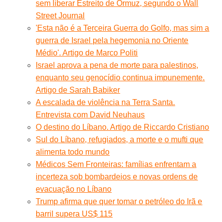
sem liberar Estreito de Ormuz, segundo o Wall
Street Journal
'Esta não é a Terceira Guerra do Golfo, mas sim a
guerra de Israel pela hegemonia no Oriente
Médio'. Artigo de Marco Politi
Israel aprova a pena de morte para palestinos,
enquanto seu genocídio continua impunemente.
Artigo de Sarah Babiker
A escalada de violência na Terra Santa.
Entrevista com David Neuhaus
O destino do Líbano. Artigo de Riccardo Cristiano
Sul do Líbano, refugiados, a morte e o mufti que
alimenta todo mundo
Médicos Sem Fronteiras: famílias enfrentam a
incerteza sob bombardeios e novas ordens de
evacuação no Líbano
Trump afirma que quer tomar o petróleo do Irã e
barril supera US$ 115