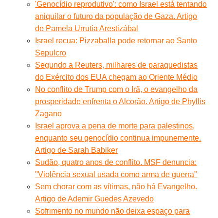
'Genocídio reprodutivo': como Israel está tentando
aniquilar o futuro da população de Gaza. Artigo
de Pamela Urrutia Arestizábal
Israel recua: Pizzaballa pode retornar ao Santo
Sepulcro
Segundo a Reuters, milhares de paraquedistas
do Exército dos EUA chegam ao Oriente Médio
No conflito de Trump com o Irã, o evangelho da
prosperidade enfrenta o Alcorão. Artigo de Phyllis
Zagano
Israel aprova a pena de morte para palestinos,
enquanto seu genocídio continua impunemente.
Artigo de Sarah Babiker
Sudão, quatro anos de conflito. MSF denuncia:
"Violência sexual usada como arma de guerra"
Sem chorar com as vítimas, não há Evangelho.
Artigo de Ademir Guedes Azevedo
Sofrimento no mundo não deixa espaço para