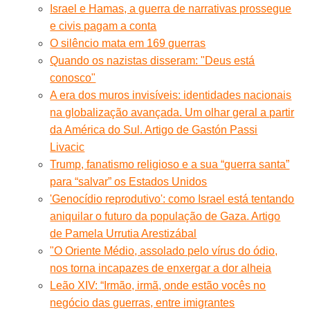
Israel e Hamas, a guerra de narrativas prossegue
e civis pagam a conta
O silêncio mata em 169 guerras
Quando os nazistas disseram: "Deus está
conosco"
A era dos muros invisíveis: identidades nacionais
na globalização avançada. Um olhar geral a partir
da América do Sul. Artigo de Gastón Passi
Livacic
Trump, fanatismo religioso e a sua “guerra santa”
para “salvar” os Estados Unidos
'Genocídio reprodutivo': como Israel está tentando
aniquilar o futuro da população de Gaza. Artigo
de Pamela Urrutia Arestizábal
"O Oriente Médio, assolado pelo vírus do ódio,
nos torna incapazes de enxergar a dor alheia
Leão XIV: “Irmão, irmã, onde estão vocês no
negócio das guerras, entre imigrantes