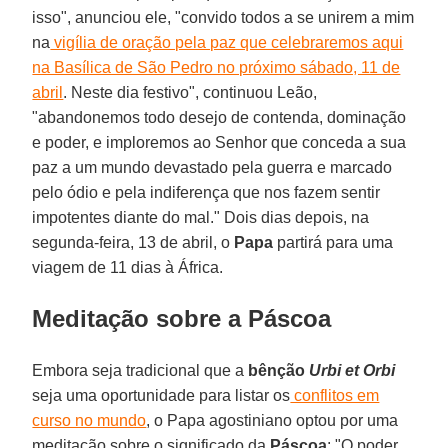
isso", anunciou ele, "convido todos a se unirem a mim
na
vigília de oração pela paz que celebraremos aqui
na Basílica de São Pedro no próximo sábado, 11 de
abril
. Neste dia festivo", continuou Leão,
"abandonemos todo desejo de contenda, dominação
e poder, e imploremos ao Senhor que conceda a sua
paz a um mundo devastado pela guerra e marcado
pelo ódio e pela indiferença que nos fazem sentir
impotentes diante do mal." Dois dias depois, na
segunda-feira, 13 de abril, o
Papa
partirá para uma
viagem de 11 dias à África.
Meditação sobre a Páscoa
Embora seja tradicional que a
bênção
Urbi et Orbi
seja uma oportunidade para listar os
conflitos em
curso no mundo
, o Papa agostiniano optou por uma
meditação sobre o significado da
Páscoa
: "O poder