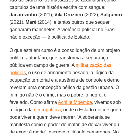
capítulos de uma história escrita com sangue:
Jacarezinho
(2021),
Vila
Cruzeiro
(2022),
Salgueiro
(2021),
Maré
(2014), e tantos outros que sequer
ganharam manchetes. A violência policial no Brasil
não é exceção — é política de Estado.
O que está em curso é a consolidação de um projeto
político autoritário, que transforma a segurança
pública em campo de guerra. A
militarização das
polícias
, o uso de armamento pesado, a lógica da
ocupação territorial e a ausência de controle externo
revelam uma concepção bélica da gestão urbana. O
inimigo não é o crime, mas o pobre, o negro, o
favelado. Como afirma
Achille Mbembe
, vivemos sob
a lógica da
necropolítica
, onde o Estado decide quem
pode viver e quem deve morrer. “A soberania se
manifesta como o poder de matar, de deixar viver ou
de expor à morte”, escreve o filósofo camaronês. No