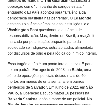
direitos humanos
. O
The Guardian
classificou a
operação como “um banho de sangue estatal”,
enquanto o
El País
apontou para “a falência da
democracia brasileira nas periferias”. O
Le Monde
destacou o silêncio cúmplice das instituições, e o
Washington Post
questionou a ausência de
responsabilização. Mas, dentro do Brasil, a reação foi
marcada por polarização: enquanto parte da
sociedade se indignava, outra aplaudia, alimentada
por discursos de ódio e pela lógica do inimigo interno.
Essa tragédia não é um ponto fora da curva. É parte
de um padrão. Em agosto de 2023, na
Bahia
, uma
série de operações policiais deixou mais de 40
mortos em menos de uma semana, em bairros
periféricos de
Salvador
. Em julho de 2022, em
São
Paulo
, a Operação Escudo matou 16 pessoas na
Baixada
Santista
, após a morte de um policial. No
Rio de Janeiro
, os massacres se acumulam como