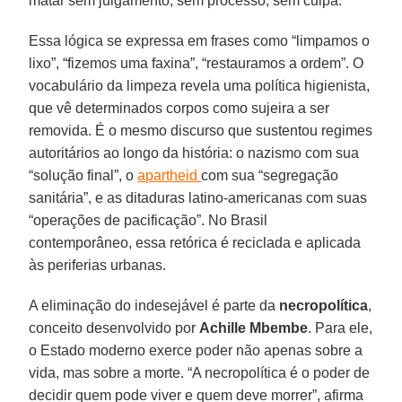
matar sem julgamento, sem processo, sem culpa.
Essa lógica se expressa em frases como “limpamos o
lixo”, “fizemos uma faxina”, “restauramos a ordem”. O
vocabulário da limpeza revela uma política higienista,
que vê determinados corpos como sujeira a ser
removida. É o mesmo discurso que sustentou regimes
autoritários ao longo da história: o nazismo com sua
“solução final”, o
apartheid
com sua “segregação
sanitária”, e as ditaduras latino-americanas com suas
“operações de pacificação”. No Brasil
contemporâneo, essa retórica é reciclada e aplicada
às periferias urbanas.
A eliminação do indesejável é parte da
necropolítica
,
conceito desenvolvido por
Achille
Mbembe
. Para ele,
o Estado moderno exerce poder não apenas sobre a
vida, mas sobre a morte. “A necropolítica é o poder de
decidir quem pode viver e quem deve morrer”, afirma