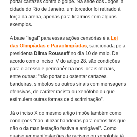
portar cartazes contra o golpe. Na sede dos Jogos, a
cidade do Rio de Janeiro, um torcedor foi retirado à
força da arena, apenas para ficarmos com alguns
exemplos.
A base “legal” para essas ações censórias é a
Lei
das Olimpíadas e Paraolimpíadas
, sancionada pela
presidenta
Dilma
Rousseff
no dia 10 de maio. De
acordo com o inciso IV do artigo 28, são condições
para o acesso e permanência nos locais oficiais,
entre outras: “não portar ou ostentar cartazes,
bandeiras, símbolos ou outros sinais com mensagens
ofensivas, de caráter racista ou xenófobo ou que
estimulem outras formas de discriminação”.
Já o inciso X do mesmo artigo impõe também como
condições “não utilizar bandeiras para outros fins que
não o da manifestação festiva e amigável”. Como
quaisquer manifestações de racismo ou xenofobia já