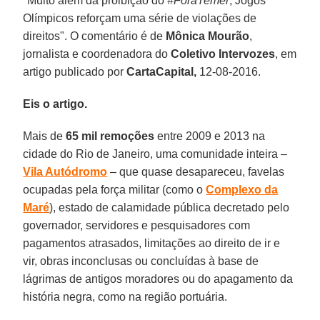
"Muito além da proibição do
#ForaTemer
, Jogos
Olímpicos reforçam uma série de violações de
direitos". O comentário é de
Mônica
Mourão
,
jornalista e coordenadora do
Coletivo Intervozes
, em
artigo publicado por
CartaCapital,
12-08-2016.
Eis o artigo.
Mais de
65 mil remoções
entre 2009 e 2013 na
cidade do Rio de Janeiro, uma comunidade inteira –
Vila Autódromo
– que quase desapareceu, favelas
ocupadas pela força militar (como o
Complexo da
Maré
), estado de calamidade pública decretado pelo
governador, servidores e pesquisadores com
pagamentos atrasados, limitações ao direito de ir e
vir, obras inconclusas ou concluídas à base de
lágrimas de antigos moradores ou do apagamento da
história negra, como na região portuária.