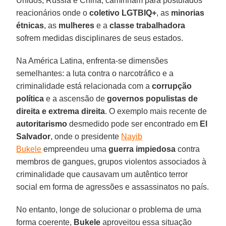
Unidos, Rússia e China, caminham para postulados
reacionários onde o
coletivo
LGTBIQ+
, as
minorias
étnicas
, as
mulheres
e a
classe
trabalhadora
sofrem medidas disciplinares de seus estados.
Na América Latina, enfrenta-se dimensões
semelhantes: a luta contra o narcotráfico e a
criminalidade está relacionada com a
corrupção
política
e a ascensão de
governos populistas
de
direita
e extrema
direita
. O exemplo mais recente de
autoritarismo
desmedido pode ser encontrado em
El
Salvador
, onde o presidente
Nayib
Bukele
empreendeu uma
guerra
impiedosa
contra
membros de gangues, grupos violentos associados à
criminalidade que causavam um autêntico terror
social em forma de agressões e assassinatos no país.
No entanto, longe de solucionar o problema de uma
forma coerente,
Bukele
aproveitou essa situação