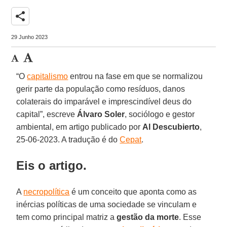
share
29 Junho 2023
“O
capitalismo
entrou na fase em que se normalizou
gerir parte da população como resíduos, danos
colaterais do imparável e imprescindível deus do
capital”, escreve
Álvaro
Soler
, sociólogo e gestor
ambiental, em artigo publicado por
Al Descubierto
,
25-06-2023. A tradução é do
Cepat
.
Eis o artigo.
A
necropolítica
é um conceito que aponta como as
inércias políticas de uma sociedade se vinculam e
tem como principal matriz a
gestão
da
morte
. Esse