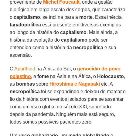
proveniente de
Michel
Foucault
, onde a gestão
biológica em larga escala dos corpos, que caracteriza
o
capitalismo
, se inclina para a
morte
. Essa inércia
tanatopolítica
está presente em diversos exemplos
ao longo da história do
capitalismo
. Mais ainda, a
história da evolução do
capitalismo
pode ser
entendida como a história da
necropolítica
e sua
ascensão.
O
Apartheid
na África do Sul, o
genocídio
do
povo
palestino
, a
fome
na Ásia e na África, o
Holocausto
,
as
bombas
sobre
Hiroshima e Nagasaki
etc. A
necropolítica
foi se expandindo e deixou de marcar o
fio da história com eventos isolados para se assentar
como um risco global no século XXI, sobretudo
depois da pandemia. Ninguém mais está seguro,
todos somos possíveis pacientes zero.
Um
risco globalizado
, um
medo
globalizado
e