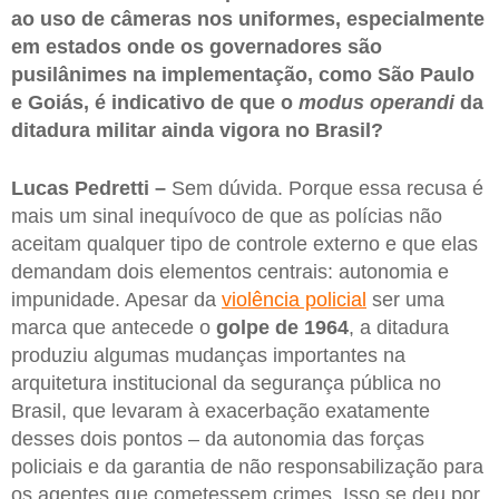
ao uso de câmeras nos uniformes, especialmente
em estados onde os governadores são
pusilânimes na implementação, como São Paulo
e Goiás, é indicativo de que o
modus operandi
da
ditadura militar ainda vigora no Brasil?
Lucas Pedretti –
Sem dúvida. Porque essa recusa é
mais um sinal inequívoco de que as polícias não
aceitam qualquer tipo de controle externo e que elas
demandam dois elementos centrais: autonomia e
impunidade. Apesar da
violência policial
ser uma
marca que antecede o
golpe de 1964
, a ditadura
produziu algumas mudanças importantes na
arquitetura institucional da segurança pública no
Brasil, que levaram à exacerbação exatamente
desses dois pontos – da autonomia das forças
policiais e da garantia de não responsabilização para
os agentes que cometessem crimes. Isso se deu por