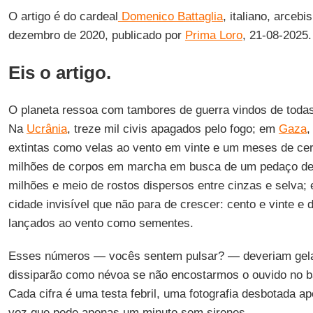
O artigo é do cardeal
Domenico Battaglia
, italiano, arceb
dezembro de 2020, publicado por
Prima Loro
, 21-08-2025
Eis o artigo.
O planeta ressoa com tambores de guerra vindos de todas
Na
Ucrânia
, treze mil civis apagados pelo fogo; em
Gaza
,
extintas como velas ao vento em vinte e um meses de ce
milhões de corpos em marcha em busca de um pedaço d
milhões e meio de rostos dispersos entre cinzas e selva;
cidade invisível que não para de crescer: cento e vinte e 
lançados ao vento como sementes.
Esses números — vocês sentem pulsar? — deveriam gela
dissiparão como névoa se não encostarmos o ouvido no 
Cada cifra é uma testa febril, uma fotografia desbotada 
voz que pede apenas um minuto sem sirenes.