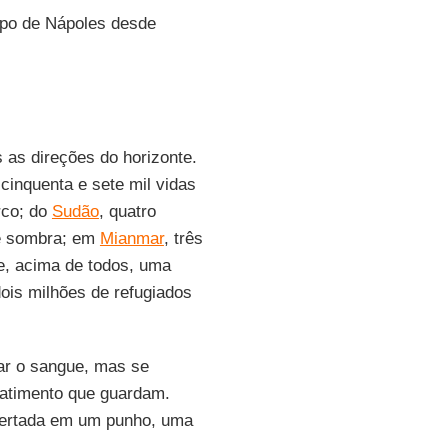
ispo de Nápoles desde
.
 as direções do horizonte.
 cinquenta e sete mil vidas
rco; do
Sudão
, quatro
e sombra; em
Mianmar
, três
 e, acima de todos, uma
dois milhões de refugiados
r o sangue, mas se
batimento que guardam.
apertada em um punho, uma