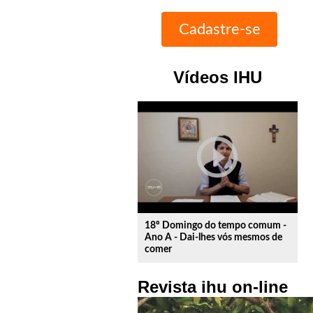
Vídeos IHU
play_circle_outline
18º Domingo do tempo comum -
Ano A - Dai-lhes vós mesmos de
comer
Revista ihu on-line