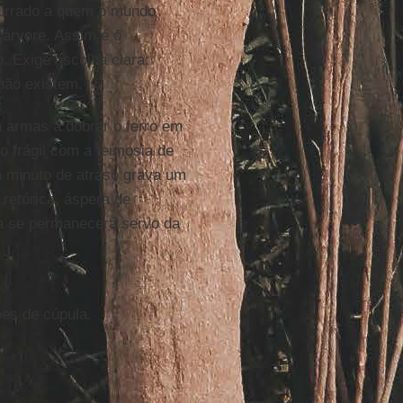
surrado a quem o mundo
 árvore. Assim é o
. Exige escolha clara:
 não existem.
a armas a dobrar o ferro em
o frágil com a teimosia de
 minuto de atraso grava um
etórica, áspera de
a se permanecerá servo da
es de cúpula.