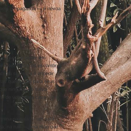
as pela propaganda — é névoa
iscursos de poder em
remexem entre os escombros
ratégia suprema é impedir
dras queimadas para seus
 que ninguém se salva
no de volta para casa
germina na sala — um sofá
ica; na rua — uma mão que