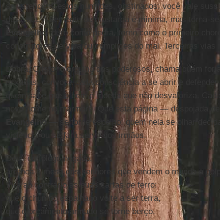
se estende. Gestos humildes, obstinados: você vale sus
descarta. A semente de mostarda é mínima, mas torna-se
Evangelho
: duro como pedra, terno como o primeiro choro
construtores de vida ou cúmplices do mal. Terceiras vias
Dobra, Cristo, o orgulho dos poderosos, chama quem forj
enxadas, convoca cada consciência a se abrir e defender 
quem sabe que o bem é moeda que não desvaloriza. Cada
novo nome no mármore. Que esta página — despojada de r
Evangelho
— se torne espelho: quem nela se olhar decid
violência ou se fará servo dos irmãos.
Deus do fôlego negado,
arranca a mesa dos senhores que vendem o mundo a golp
Vira ao contrário as suas cartas de ferro:
que o chumbo espalhado volte a ser terra,
que o orçamento armado se torne berço.