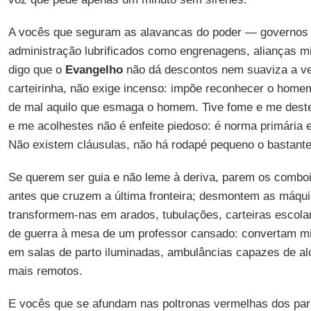
A vocês que seguram as alavancas do poder — governos 
administração lubrificados como engrenagens, alianças mi
digo que o
Evangelho
não dá descontos nem suaviza a v
carteirinha, não exige incenso: impõe reconhecer o hom
de mal aquilo que esmaga o homem. Tive fome e me deste
e me acolhestes não é enfeite piedoso: é norma primária 
Não existem cláusulas, não há rodapé pequeno o bastant
Se querem ser guia e não leme à deriva, parem os combo
antes que cruzem a última fronteira; desmontem as máqu
transformem-nas em arados, tubulações, carteiras escol
de guerra à mesa de um professor cansado: convertam mi
em salas de parto iluminadas, ambulâncias capazes de al
mais remotos.
E vocês que se afundam nas poltronas vermelhas dos par