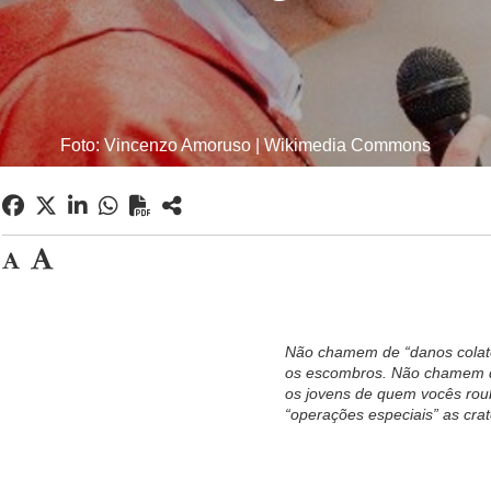
Foto: Vincenzo Amoruso | Wikimedia Commons
Não chamem de “danos colat
os escombros. Não chamem de 
os jovens de quem vocês ro
“operações especiais” as cra