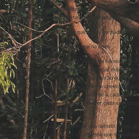
Todo o resto — fronteiras, estratégias, bandeiras inflad
destinada a desaparecer. Restará apenas uma pergunta:
“Salvei ou matei a humanidade que me foi confiada?”
Que a resposta não seja outra sirene na noite.
Convertam planos de batalha em planos de semeadura, d
discursos de cuidado. Sentem-se ao lado das mães que 
para salvar um ursinho de pelúcia: descobrirão que a est
uma criança de perder a infância. Levem o cheiro das pe
palácios: que impregne os tapetes, recorde a cada passo
sozinho e que a única rota segura é trazer cada ser huma
íntegro no corpo e no coração.
A nós, povo que lê, cabe o dever de não desistir. A paz 
que se estende; na cozinha — uma panela que se multipl