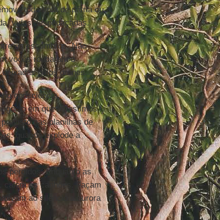
move toda tinta de pátria ou
rida, vidas despedaçadas.
ntre os escombros. Não
uem vocês roubaram o
 deixadas pelos drones.
no consciência,
negócio em que investimos
 previsto nas planilhas de
es: quando explode a
s perdidos. Enquanto as
o, calem os canhões. Façam
volvam ao silêncio a aurora