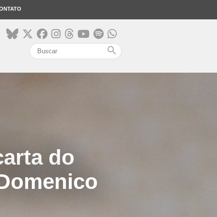
ONTATO
search
arta do
 Domenico