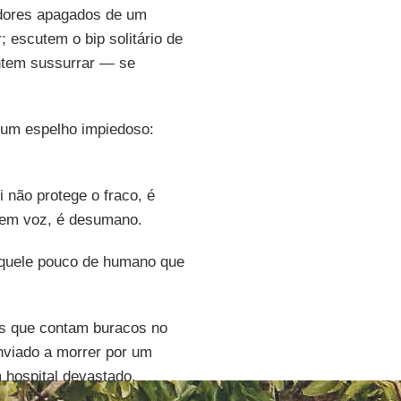
edores apagados de um
; escutem o bip solitário de
entem sussurrar — se
um espelho impiedoso:
 não protege o fraco, é
tem voz, é desumano.
aquele pouco de humano que
s que contam buracos no
nviado a morrer por um
 hospital devastado.