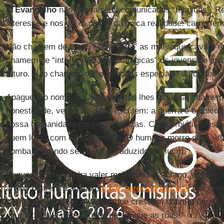
O
Evangelho
não aceita seus comunicados “técnicos”. Re
interesse e nos deixa diante da única realidade: carne fe
Não chamem de “danos colaterais” as mães que cavam e
chamem de “interferências estratégicas” os jovens de q
futuro. Não chamem de “operações especiais” as crateras
Apaguem o nome de Deus, se isso lhes assusta; chamem-
honestidade, vergonha. Mas escutem: a guerra é o único 
nossa humanidade para obter cinzas. Cada projétil já está
quem lucra com os escombros. O humano morre duas vez
bomba e quando seu valor é traduzido em lucro.
Enquanto uma bomba valer mais que um abraço, estaremo
armas ditarem a agenda,
a paz parecerá loucura
. Por iss
silenciar os índices da bolsa que crescem sobre a dor. De
de um dia que não manche de sangue as ruas.