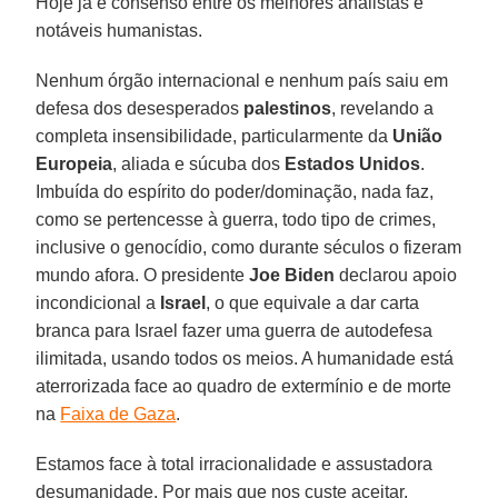
Hoje já é consenso entre os melhores analistas e
notáveis humanistas.
Nenhum órgão internacional e nenhum país saiu em
defesa dos desesperados
palestinos
, revelando a
completa insensibilidade, particularmente da
União
Europeia
, aliada e súcuba dos
Estados Unidos
.
Imbuída do espírito do poder/dominação, nada faz,
como se pertencesse à guerra, todo tipo de crimes,
inclusive o genocídio, como durante séculos o fizeram
mundo afora. O presidente
Joe Biden
declarou apoio
incondicional a
Israel
, o que equivale a dar carta
branca para Israel fazer uma guerra de autodefesa
ilimitada, usando todos os meios. A humanidade está
aterrorizada face ao quadro de extermínio e de morte
na
Faixa de Gaza
.
Estamos face à total irracionalidade e assustadora
desumanidade. Por mais que nos custe aceitar,