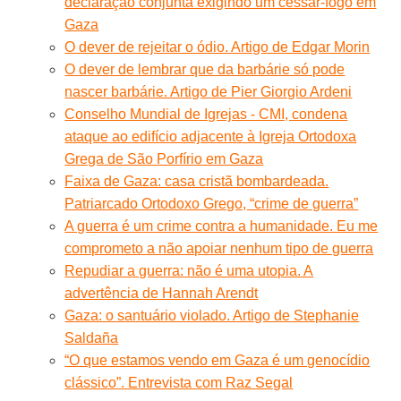
declaração conjunta exigindo um cessar-fogo em
Gaza
O dever de rejeitar o ódio. Artigo de Edgar Morin
O dever de lembrar que da barbárie só pode
nascer barbárie. Artigo de Pier Giorgio Ardeni
Conselho Mundial de Igrejas - CMI, condena
ataque ao edifício adjacente à Igreja Ortodoxa
Grega de São Porfírio em Gaza
Faixa de Gaza: casa cristã bombardeada.
Patriarcado Ortodoxo Grego, “crime de guerra”
A guerra é um crime contra a humanidade. Eu me
comprometo a não apoiar nenhum tipo de guerra
Repudiar a guerra: não é uma utopia. A
advertência de Hannah Arendt
Gaza: o santuário violado. Artigo de Stephanie
Saldaña
“O que estamos vendo em Gaza é um genocídio
clássico”. Entrevista com Raz Segal