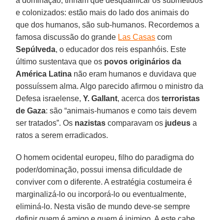
à dominação, tinham que desqualificar os submetidos
e colonizados: estão mais do lado dos animais do
que dos humanos, são sub-humanos. Recordemos a
famosa discussão do grande
Las Casas
com
Sepúlveda
, o educador dos reis espanhóis. Este
último sustentava que os
povos originários da
América Latina
não eram humanos e duvidava que
possuíssem alma. Algo parecido afirmou o ministro da
Defesa israelense,
Y. Gallant
, acerca dos
terroristas
de Gaza
: são “animais-humanos e como tais devem
ser tratados”. Os
nazistas
comparavam os
judeus
a
ratos a serem erradicados.
O homem ocidental europeu, filho do paradigma do
poder/dominação, possui imensa dificuldade de
conviver com o diferente. A estratégia costumeira é
marginalizá-lo ou incorporá-lo ou eventualmente,
eliminá-lo. Nesta visão de mundo deve-se sempre
definir quem é amigo e quem é inimigo. A este cabe