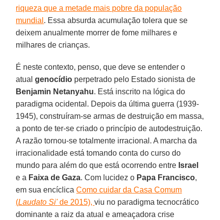
riqueza que a metade mais pobre da população
mundial
. Essa absurda acumulação tolera que se
deixem anualmente morrer de fome milhares e
milhares de crianças.
É neste contexto, penso, que deve se entender o
atual
genocídio
perpetrado pelo Estado sionista de
Benjamin Netanyahu
. Está inscrito na lógica do
paradigma ocidental. Depois da última guerra (1939-
1945), construíram-se armas de destruição em massa,
a ponto de ter-se criado o princípio de autodestruição.
A razão tornou-se totalmente irracional. A marcha da
irracionalidade está tomando conta do curso do
mundo para além do que está ocorrendo entre
Israel
e a
Faixa de Gaza
. Com lucidez o
Papa Francisco
,
em sua encíclica
Como cuidar da Casa Comum
(
Laudato Si'
de 2015),
viu no paradigma tecnocrático
dominante a raiz da atual e ameaçadora crise