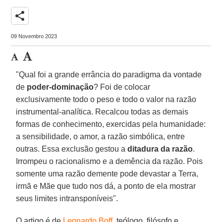
share
09 Novembro 2023
"Qual foi a grande errância do paradigma da vontade
de
poder-dominação
? Foi de colocar
exclusivamente todo o peso e todo o valor na razão
instrumental-analítica. Recalcou todas as demais
formas de conhecimento, exercidas pela humanidade:
a sensibilidade, o amor, a razão simbólica, entre
outras. Essa exclusão gestou a
ditadura da razão
.
Irrompeu o racionalismo e a demência da razão. Pois
somente uma razão demente pode devastar a Terra,
irmã e Mãe que tudo nos dá, a ponto de ela mostrar
seus limites intransponíveis".
O artigo é de
Leonardo Boff
, teólogo, filósofo e