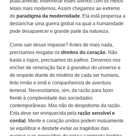
praticamente, exterminar estes últimos com os meios
letais mais modernos. Assim chegamos ao extremo
do
paradigma da modernidade
. Ela está propensa a
deslanchar uma guerra global na qual a humanidade
pode desaparecer e grande parte da natureza.
Como sair desse impasse? Antes de mais nada,
precisamos resgatar os
direitos do coração
. Não
basta o
logos
, precisamos do
pathos
. Devemos nos
encher de veneração face à
grandeur
do universo e
de respeito diante do mistério de cada ser humano,
feito irmão e irmã e companheiro/a de aventura
terrenal. Necessitamos, sim, da razão para fazer
frente à complexidade das sociedades
contemporâneas. Mas não do despotismo da razão.
Esta deve ser enriquecida pela
razão sensível e
cordial
. Mente e coração unidos podem mutuamente
se equilibrar e destarte evitar as tragédias das
guerras e os genocídios de nossa sangrenta história,