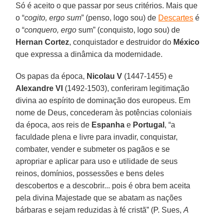
Só é aceito o que passar por seus critérios. Mais que
o “
cogito, ergo sum
” (penso, logo sou) de
Descartes
é
o “
conquero, ergo
sum” (conquisto, logo sou) de
Hernan Cortez
, conquistador e destruidor do
México
que expressa a dinâmica da modernidade.
Os papas da época,
Nicolau V
(1447-1455) e
Alexandre VI
(1492-1503), conferiram legitimação
divina ao espírito de dominação dos europeus. Em
nome de Deus, concederam às potências coloniais
da época, aos reis de
Espanha
e
Portugal
, “a
faculdade plena e livre para invadir, conquistar,
combater, vender e submeter os pagãos e se
apropriar e aplicar para uso e utilidade de seus
reinos, domínios, possessões e bens deles
descobertos e a descobrir... pois é obra bem aceita
pela divina Majestade que se abatam as nações
bárbaras e sejam reduzidas à fé cristã” (P. Sues,
A