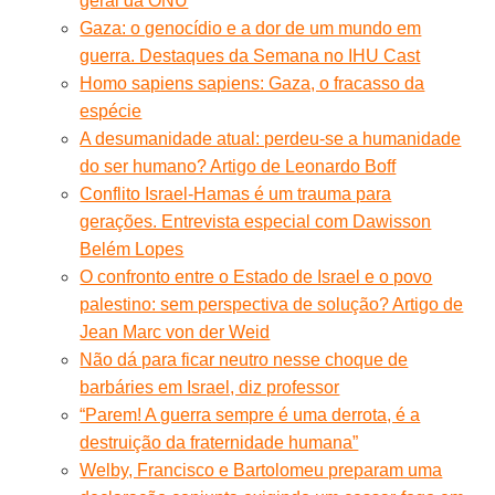
geral da ONU
Gaza: o genocídio e a dor de um mundo em
guerra. Destaques da Semana no IHU Cast
Homo sapiens sapiens: Gaza, o fracasso da
espécie
A desumanidade atual: perdeu-se a humanidade
do ser humano? Artigo de Leonardo Boff
Conflito Israel-Hamas é um trauma para
gerações. Entrevista especial com Dawisson
Belém Lopes
O confronto entre o Estado de Israel e o povo
palestino: sem perspectiva de solução? Artigo de
Jean Marc von der Weid
Não dá para ficar neutro nesse choque de
barbáries em Israel, diz professor
“Parem! A guerra sempre é uma derrota, é a
destruição da fraternidade humana”
Welby, Francisco e Bartolomeu preparam uma