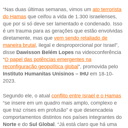
“Nas duas últimas semanas, vimos um
ato terrorista
do Hamas
que ceifou a vida de 1.300 israelenses,
que por si só deve ser lamentado e condenado. Isso
é um trauma para as gerações que estão envolvidas
diretamente, mas que
vem sendo retaliado de
maneira brutal
, ilegal e desproporcional por Israel”,
disse
Dawisson Belém Lopes
na videoconferência
“
O papel das potências emergentes na
reconfiguração geopolítica global
”, promovida pelo
Instituto Humanitas Unisinos – IHU
em 18-10-
2023.
Segundo ele, o atual
conflito entre Israel e o Hamas
“se insere em um quadro mais amplo, complexo e
que traz crises em profusão” e que desencadeia
comportamentos distintos nos países integrantes do
Norte
e do
Sul Global
. “Já está claro que há uma