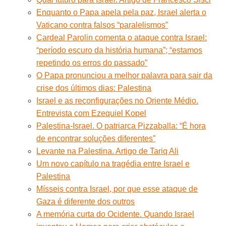
Enquanto o Papa apela pela paz, Israel alerta o
Vaticano contra falsos “paralelismos”
Cardeal Parolin comenta o ataque contra Israel:
“período escuro da história humana”; “estamos
repetindo os erros do passado”
O Papa pronunciou a melhor palavra para sair da
crise dos últimos dias: Palestina
Israel e as reconfigurações no Oriente Médio.
Entrevista com Ezequiel Kopel
Palestina-Israel. O patriarca Pizzaballa: “É hora
de encontrar soluções diferentes”
Levante na Palestina. Artigo de Tariq Ali
Um novo capítulo na tragédia entre Israel e
Palestina
Mísseis contra Israel, por que esse ataque de
Gaza é diferente dos outros
A memória curta do Ocidente. Quando Israel