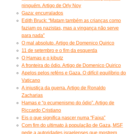
ninguém. Artigo de Orly Noy
Gaza: encurralados
Edith Bruck: “Matam também as crianças como
faziam os nazistas, mas a vingança não serve
para nada”
O mal absoluto. Artigo de Domenico Quirico
11 de setembro e o fim da esquerda
O Hamas e o kibutz
A fronteira do ódio. Artigo de Domenico Quirico
Apelos pelos reféns e Gaza. O difícil equilíbrio do
Vaticano
A injustiça da guerra. Artigo de Ronaldo
Zacharias
Hamas e “o ecumenismo do ódio”. Artigo de
Riccardo Cristiano
Eis o que significa nascer numa “Faixa”
Com fim do ultimato à população de Gaza, MSF
pede a autoridades israelenses que mostrem