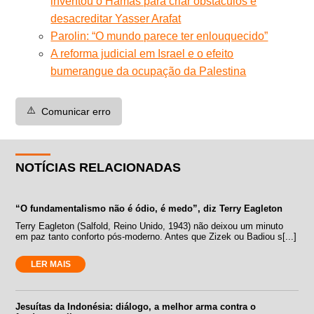
inventou o Hamas para criar obstáculos e
desacreditar Yasser Arafat
Parolin: “O mundo parece ter enlouquecido”
A reforma judicial em Israel e o efeito
bumerangue da ocupação da Palestina
⚠️
Comunicar erro
NOTÍCIAS RELACIONADAS
“O fundamentalismo não é ódio, é medo”, diz Terry Eagleton
Terry Eagleton (Salfold, Reino Unido, 1943) não deixou um minuto
em paz tanto conforto pós-moderno. Antes que Zizek ou Badiou s[...]
LER MAIS
Jesuítas da Indonésia: diálogo, a melhor arma contra o