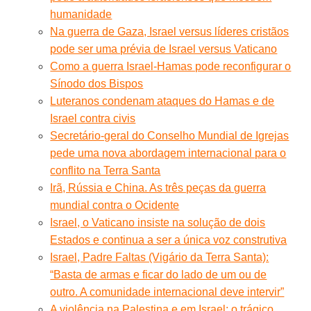
humanidade
Na guerra de Gaza, Israel versus líderes cristãos
pode ser uma prévia de Israel versus Vaticano
Como a guerra Israel-Hamas pode reconfigurar o
Sínodo dos Bispos
Luteranos condenam ataques do Hamas e de
Israel contra civis
Secretário-geral do Conselho Mundial de Igrejas
pede uma nova abordagem internacional para o
conflito na Terra Santa
Irã, Rússia e China. As três peças da guerra
mundial contra o Ocidente
Israel, o Vaticano insiste na solução de dois
Estados e continua a ser a única voz construtiva
Israel, Padre Faltas (Vigário da Terra Santa):
“Basta de armas e ficar do lado de um ou de
outro. A comunidade internacional deve intervir”
A violência na Palestina e em Israel: o trágico