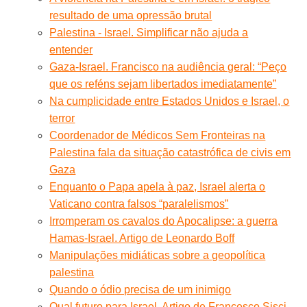
resultado de uma opressão brutal
Palestina - Israel. Simplificar não ajuda a
entender
Gaza-Israel. Francisco na audiência geral: “Peço
que os reféns sejam libertados imediatamente”
Na cumplicidade entre Estados Unidos e Israel, o
terror
Coordenador de Médicos Sem Fronteiras na
Palestina fala da situação catastrófica de civis em
Gaza
Enquanto o Papa apela à paz, Israel alerta o
Vaticano contra falsos “paralelismos”
Irromperam os cavalos do Apocalipse: a guerra
Hamas-Israel. Artigo de Leonardo Boff
Manipulações midiáticas sobre a geopolítica
palestina
Quando o ódio precisa de um inimigo
Qual futuro para Israel. Artigo de Francesco Sisci