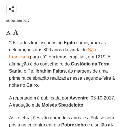
share
05 Outubro 2017
“Os frades franciscanos no
Egito
começaram as
celebrações dos 800 anos da vinda de
São
Francisco
para cá”, em terras egípcias, em 1219. A
afirmação é do conselheiro do
Custódio da Terra
Santa
, o Pe.
Ibrahim Faltas
, às margens de uma
primeira celebração realizada nessa segunda-feira à
noite no
Cairo
.
A reportagem é publicada por
Avvenire
, 03-10-2017.
A tradução é de
Moisés Sbardelotto
.
As celebrações vão durar dois anos, e a ênfase será
posta no encontro entre o
Pobrezinho
e o sultão
al-