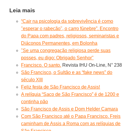
Leia mais
“Cair na psicologia da sobrevivência é como
"esperar o rabecão", o carro fúnebre”. Encontro
do Papa com padres, religiosos, seminaristas e
Diáconos Permanentes, em Bolonha
"Se uma congregação religiosa perde suas
posses, eu digo: Obrigado Senhor"
Francisco. O santo.
Revista IHU On-Line, N° 238
São Francisco, o Sultão e as “fake news” do
século XIII
Feliz festa de São Francisco de Assis!
A relíquia “Saco de São Francisco” é de 1200 e
continha pão
São Francisco de Assis e Dom Helder Camara
Com São Francisco até o Papa Francisco. Freis
caminham de Assis a Roma com as relíquias de
São Francisco