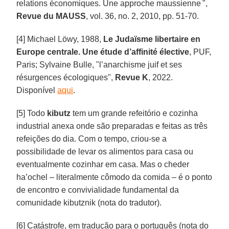
relations économiques. Une approche maussienne ",
Revue du MAUSS
, vol. 36, no. 2, 2010, pp. 51-70.
[4] Michael Löwy, 1988,
Le Judaïsme libertaire en
Europe centrale. Une étude d’affinité élective
, PUF,
Paris; Sylvaine Bulle, "l’anarchisme juif et ses
résurgences écologiques",
Revue K
, 2022.
Disponível
aqui
.
[5] Todo
kibutz
tem um grande refeitório e cozinha
industrial anexa onde são preparadas e feitas as três
refeições do dia. Com o tempo, criou-se a
possibilidade de levar os alimentos para casa ou
eventualmente cozinhar em casa. Mas o cheder
ha’ochel – literalmente cômodo da comida – é o ponto
de encontro e convivialidade fundamental da
comunidade kibutznik (nota do tradutor).
[6] Catástrofe, em tradução para o português (nota do