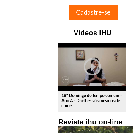
Vídeos IHU
play_circle_outline
18º Domingo do tempo comum -
Ano A - Dai-lhes vós mesmos de
comer
Revista ihu on-line