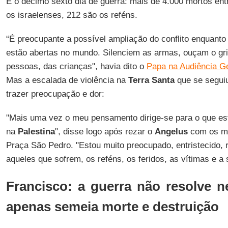
É o décimo sexto dia de guerra: mais de 4.000 mortos entr
os israelenses, 212 são os reféns.
“É preocupante a possível ampliação do conflito enquanto 
estão abertas no mundo. Silenciem as armas, ouçam o gri
pessoas, das crianças", havia dito o
Papa na Audiência Ge
Mas a escalada de violência na
Terra
Santa
que se seguiu
trazer preocupação e dor:
"Mais uma vez o meu pensamento dirige-se para o que e
na
Palestina
", disse logo após rezar o
Angelus
com os mil
Praça São Pedro. "Estou muito preocupado, entristecido, 
aqueles que sofrem, os reféns, os feridos, as vítimas e a 
Francisco: a guerra não resolve 
apenas semeia morte e destruição