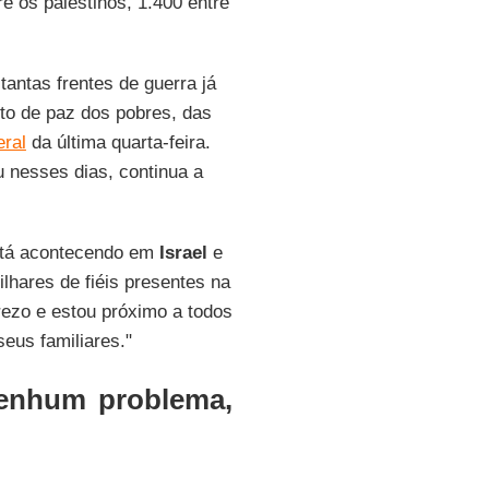
e os palestinos, 1.400 entre
tantas frentes de guerra já
to de paz dos pobres, das
ral
da última quarta-feira.
 nesses dias, continua a
stá acontecendo em
Israel
e
hares de fiéis presentes na
rezo e estou próximo a todos
seus familiares."
nenhum problema,