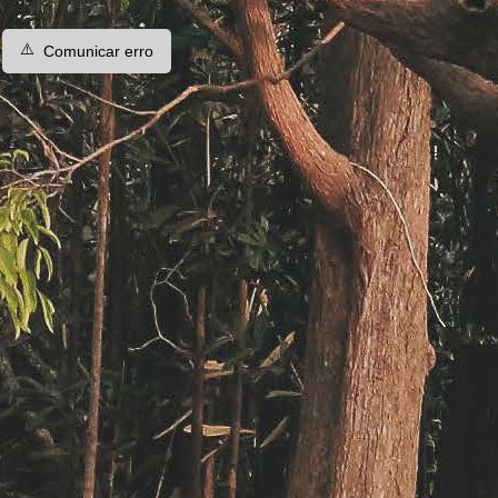
⚠️
Comunicar erro