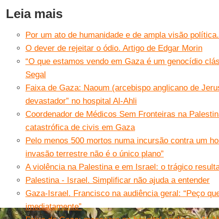
Leia mais
Por um ato de humanidade e de ampla visão política. A
O dever de rejeitar o ódio. Artigo de Edgar Morin
“O que estamos vendo em Gaza é um genocídio clás
Segal
Faixa de Gaza: Naoum (arcebispo anglicano de Jerus
devastador” no hospital Al-Ahli
Coordenador de Médicos Sem Fronteiras na Palestina
catastrófica de civis em Gaza
Pelo menos 500 mortos numa incursão contra um hos
invasão terrestre não é o único plano”
A violência na Palestina e em Israel: o trágico resul
Palestina - Israel. Simplificar não ajuda a entender
Gaza-Israel. Francisco na audiência geral: “Peço qu
imediatamente”