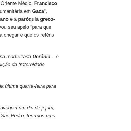
o Oriente Médio,
Francisco
humanitária em
Gaza
",
cano
e a
paróquia greco-
vou seu apelo "para que
a chegar e que os reféns
na martirizada
Ucrânia
– é
ição da fraternidade
da última quarta-feira para
onvoquei um dia de jejum,
em São Pedro, teremos uma