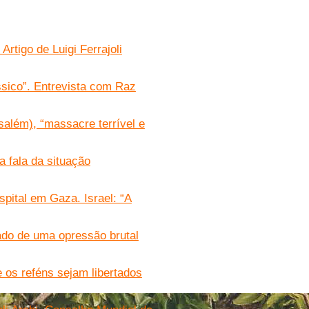
rtigo de Luigi Ferrajoli
sico”. Entrevista com Raz
além), “massacre terrível e
 fala da situação
pital em Gaza. Israel: “A
tado de uma opressão brutal
e os reféns sejam libertados