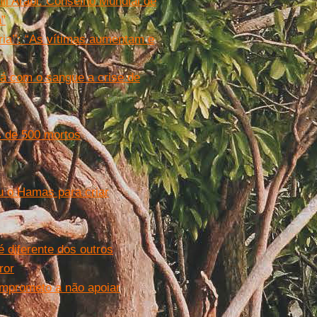
li Arabi. Conselho Mundial de
a”
ria’’: “As vítimas aumentam e
rá com o sangue a crise de
s de 500 mortos
u o Hamas para criar
 diferente dos outros
ror
omprometo a não apoiar