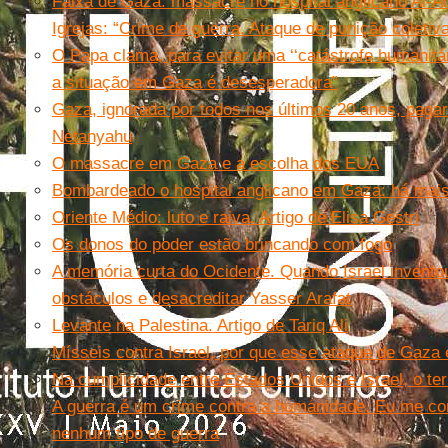
Faixa de Gaza: massacre no hospital anglicano Al-Ah
Igrejas: “Crime de guerra. Ataque de punição coletiv
O Papa clama, para evitar uma ‘‘catástrofe humanitá
a situação em Gaza é desesperadora”
Gaza, ignorada por todos nos últimos 20 anos, paga
Netanyahu
O massacre em Gaza e a escolha dos EUA
Bombardeado o hospital anglicano em Gaza: há mai
Oriente Médio: luto e raiva. Artigo de Elisa Gestri
Os donos do poder estão brincando com fogo
A memória curta do Ocidente. Quando Israel invento
obstáculos e desacreditar Yasser Arafat
Levante na Palestina. Artigo de Tariq Ali
Mísseis contra Israel, por que esse ataque de Gaza é
Na cumplicidade entre Estados Unidos e Israel, o ter
A guerra é um crime contra a humanidade. Eu me c
nenhum tipo de guerra