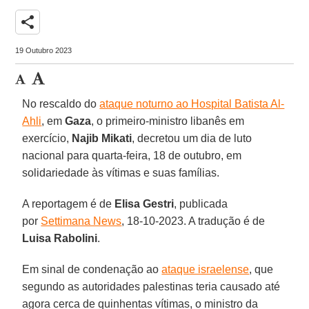
share
19 Outubro 2023
No rescaldo do
ataque noturno ao Hospital Batista Al-
Ahli
, em
Gaza
, o primeiro-ministro libanês em
exercício,
Najib Mikati
, decretou um dia de luto
nacional para quarta-feira, 18 de outubro, em
solidariedade às vítimas e suas famílias.
A reportagem é de
Elisa Gestri
, publicada
por
Settimana News
, 18-10-2023. A tradução é de
Luisa Rabolini
.
Em sinal de condenação ao
ataque israelense
, que
segundo as autoridades palestinas teria causado até
agora cerca de quinhentas vítimas, o ministro da