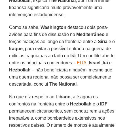
Hezbollah
, explica
The National
, abrir uma frente
libanesa significaria muito provavelmente uma
intervenção estadunidense.
Como se sabe,
Washington
destacou dois porta-
aviões para fins de dissuasão no
Mediterrâneo
e
forças maciças ao longo da fronteira entre a
Síria
e o
Iraque
, para evitar a possível entrada na guerra de
milícias iraquianas ao lado do
Irã
. Um conflito aberto
entre os principais contendores –
EUA
,
Israel
,
Irã
e
Hezbollah
– não beneficiaria ninguém, mesmo que
uma guerra regional não possa ser completamente
descartada, conclui
The National
.
No que diz respeito ao
Líbano
, até agora os
confrontos na fronteira entre o
Hezbollah
e o
IDF
permanecem circunscritos, sem conduzirem a ações
irreparáveis, como bombardeios extensivos nos
respetivos países. O número de mortos é atualmente