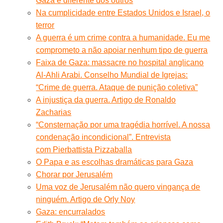
Gaza é diferente dos outros
Na cumplicidade entre Estados Unidos e Israel, o
terror
A guerra é um crime contra a humanidade. Eu me
comprometo a não apoiar nenhum tipo de guerra
Faixa de Gaza: massacre no hospital anglicano
Al-Ahli Arabi. Conselho Mundial de Igrejas:
“Crime de guerra. Ataque de punição coletiva”
A injustiça da guerra. Artigo de Ronaldo
Zacharias
“Consternação por uma tragédia horrível. A nossa
condenação incondicional”. Entrevista
com Pierbattista Pizzaballa
O Papa e as escolhas dramáticas para Gaza
Chorar por Jerusalém
Uma voz de Jerusalém não quero vingança de
ninguém. Artigo de Orly Noy
Gaza: encurralados