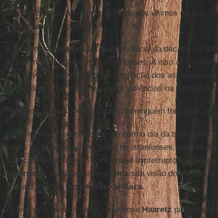
Só de observar eventos e números dos últimos meses, fic
estava fadada a explodir.
Era desde a
Segunda Intifada
do início da década de 200
tantas mortes palestinas e israelenses. A isso acrescenta
pelo governo aos colonos na ampliação dos assentamentos
um aumento das invasões e das violências na simbólica 
No fundo, o impasse em
Gaza
que ninguém foi capaz ou qu
Portanto, para todos, hoje é também o dia da busca das r
falhas de segurança dos serviços israelenses, mas tamb
políticas. Depois de 15 anos quase ininterruptos de lider
Netanyahu
, muitos absorveram a sua visão do conflito, o
cristalização do
isolamento de Gaza
.
Ontem de manhã, o jornal israelense
Haaretz
publicou um 