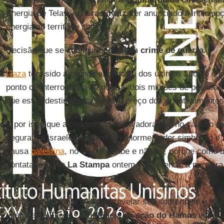
Energia de Telavive,
Israel Katz
, ter anunciado a interrup
energia ao território sitiado.
Decisão que se configura como um
crime de guerra
.
Gaza
tem sido a grande esquecida dos últimos anos e o se
ponto de interrogação da guerra: dois milhões de pessoa
que estão destinadas a pagar o preço dos acontecimentos
É por isso que a imagem da escavadora que no sábado ro
segurança israelenses tem um enorme poder simbólico e 
causa
palestina
, no mundo árabe e não só, porque como 
contatados pelo
La Stampa
ontem, representa “a primeira 
ocupação”.
Para
Samy A.
(que não quis revelar seu sobrenome e fal
telefone da Faixa) “a
violência da ação do Hamas
era a ú