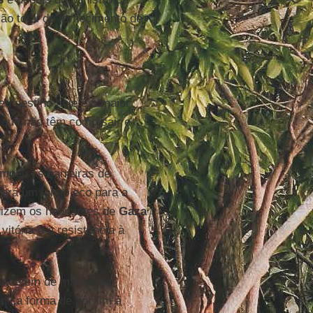
ção total do fornecimento de
u destino hoje é o maior
s que não têm como sair e
.
mpeu as barreiras de
terá um longo eco para a
dizem os habitantes de
Gaza
vitória e a resistência à
ou ontem de manhã ao
nica forma de pôr fim à