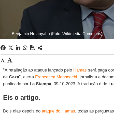
Benjamin Netanyahu (Foto: Wikimedia Commons)
"A retaliação ao ataque lançado pelo
Hamas
será paga com
de
Gaza
", alerta
Francesca Mannocchi
, jornalista e docum
publicado por
La Stampa
, 09-10-2023. A tradução é de
Lu
Eis o artigo.
Dois dias depois do
ataque do Hamas
, todas as perguntas