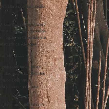
ava claro que a situação
0, que não se registavam
-se a liberdade concedida
 ilegais na Cisjordânia e
mesquita de
Al-Aqsa
.
is enfrentar.
esponsabilidades pelas
ém das responsabilidades
ança de
Benjamin
u seja, aquela de uma
duríssimo editorial com