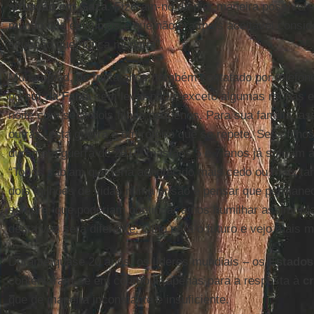
situação em Gaza
. Fizeram-no da pior maneira possível
mundo que existimos e que não era mais aceitável consi
situação que nunca mudaria”.
Muhammad, de trinta anos, também contatado por telefone
no
sul da Faixa
sem levar nada, exceto algumas roupas e
noite com seus dois filhos pequenos. Para sua família, 
outras, esta guerra é um roteiro que se repete. Seus filh
durante a guerra de 2014, mas aos 5 e 7 anos já sofriam 
“Todos sabiam que teria acontecido mais cedo ou mais tar
dois milhões de vidas numa prisão e pensar que permane
sempre, que poderiam continuar a nos humilhar assim. M
desta vez será diferente. Olho para o futuro e vejo mais m
Durante quase 20 anos, os líderes mundiais – os
Estados
contentaram-se em contribuir apenas para a resposta à
c
que de maneira inconstante e insuficiente.