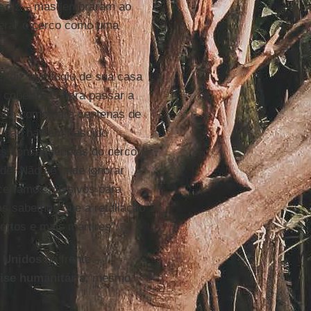
 – diz – mas lembraram ao
derar o cerco como uma
, diz que fugiu de sua casa
 cobertores para passar a
assim como para centenas de
os não haviam nascido
as consequências do cerco:
de. Não se pode ignorar
ceríamos passivos para
as sabemos que a retaliação
ortos e mais mártires”.
 Unidos
na frente –
rise humanitária
, mesmo