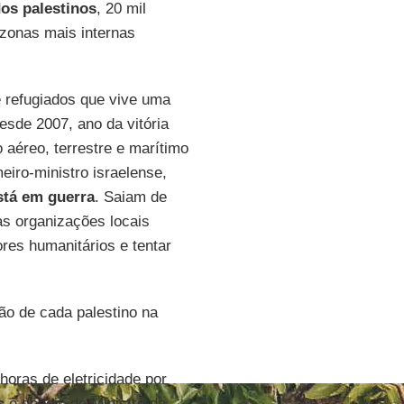
dos palestinos
, 20 mil
zonas mais internas
 refugiados que vive uma
esde 2007, ano da vitória
aéreo, terrestre e marítimo
eiro-ministro israelense,
está em guerra
. Saiam de
as organizações locais
res humanitários e tentar
ão de cada palestino na
horas de eletricidade por
s
e depois do Ministro da