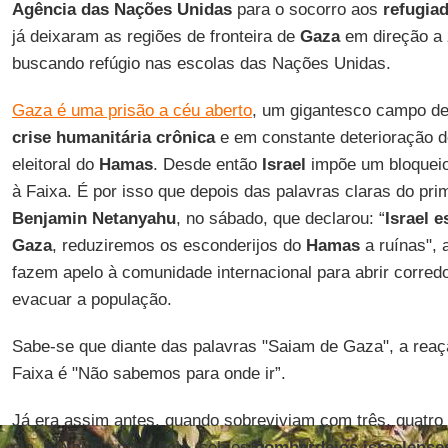
Agência das Nações Unidas
para o socorro aos
refugia
já deixaram as regiões de fronteira de
Gaza
em direção a 
buscando refúgio nas escolas das Nações Unidas.
Gaza é uma prisão a céu aberto
, um gigantesco campo de
crise humanitária crônica
e em constante deterioração d
eleitoral do
Hamas
. Desde então
Israel
impõe um bloqueio 
à Faixa. É por isso que depois das palavras claras do prim
Benjamin Netanyahu
, no sábado, que declarou: “
Israel 
Gaza
, reduziremos os esconderijos do
Hamas
a ruínas", 
fazem apelo à comunidade internacional para abrir corredo
evacuar a população.
Sabe-se que diante das palavras "Saiam de Gaza", a reaç
Faixa é "Não sabemos para onde ir”.
Já era assim antes, quando sobreviviam com três, quatro 
dia, e é ainda mais hoje, sob os
bombardeios israelense