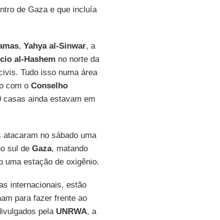
ntro de Gaza e que incluía
amas
,
Yahya al-Sinwar
, a
ício al-Hashem
no norte da
civis. Tudo isso numa área
do com o
Conselho
00 casas ainda estavam em
es atacaram no sábado uma
no sul de
Gaza
, matando
o uma estação de oxigênio.
s internacionais, estão
nam para fazer frente ao
divulgados pela
UNRWA
, a