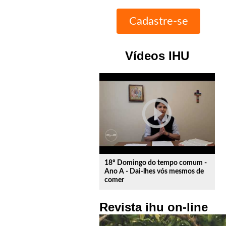
Vídeos IHU
play_circle_outline
18º Domingo do tempo comum -
Ano A - Dai-lhes vós mesmos de
comer
Revista ihu on-line