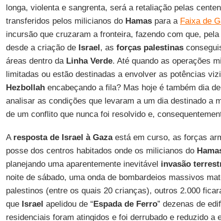
longa, violenta e sangrenta, será a retaliação pelas cente
transferidos pelos milicianos do
Hamas
para a
Faixa de 
incursão que cruzaram a fronteira, fazendo com que, pela
desde a criação de
Israel
, as
forças palestinas
conseguis
áreas dentro da
Linha Verde
. Até quando as operações m
limitadas ou estão destinadas a envolver as potências viz
Hezbollah
encabeçando a fila? Mas hoje é também dia de
analisar as condições que levaram a um dia destinado a 
de um conflito que nunca foi resolvido e, consequentemente
A
resposta de Israel à Gaza
está em curso, as forças ar
posse dos centros habitados onde os milicianos do
Hama
planejando uma aparentemente inevitável
invasão terrest
noite de sábado, uma onda de bombardeios massivos ma
palestinos (entre os quais 20 crianças), outros 2.000 fica
que
Israel
apelidou de “
Espada de Ferro
” dezenas de edif
residenciais foram atingidos e foi derrubado e reduzido 