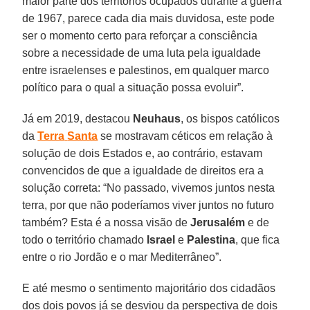
maior parte dos territórios ocupados durante a guerra
de 1967, parece cada dia mais duvidosa, este pode
ser o momento certo para reforçar a consciência
sobre a necessidade de uma luta pela igualdade
entre israelenses e palestinos, em qualquer marco
político para o qual a situação possa evoluir”.
Já em 2019, destacou
Neuhaus
, os bispos católicos
da
Terra
Santa
se mostravam céticos em relação à
solução de dois Estados e, ao contrário, estavam
convencidos de que a igualdade de direitos era a
solução correta: “No passado, vivemos juntos nesta
terra, por que não poderíamos viver juntos no futuro
também? Esta é a nossa visão de
Jerusalém
e de
todo o território chamado
Israel
e
Palestina
, que fica
entre o rio Jordão e o mar Mediterrâneo”.
E até mesmo o sentimento majoritário dos cidadãos
dos dois povos já se desviou da perspectiva de dois