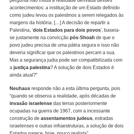
pergunta não muda a realidade derivada desses
acontecimentos: a instituição de um Estado definido
como judeu levou os palestinos a serem relegados às
margens da história. […] A decisão de repartir a
Palestina, '
dois Estados para dois povos
', baseia-
se justamente na convicção
pós
-
Shoah
de que o
povo judeu precisa de uma pátria segura e isso não
deveria significar que os palestinos percam a sua.
Mas a segurança judia pode ser compatibilizada com
a
justiça
palestina
? A solução de dois Estados é
ainda atual?”
Neuhaus
responde não a esta última pergunta, pois
“quando se observa a realidade, após décadas de
invasão
israelense
das terras posteriormente
ocupadas na guerra de 1967, com a incessante
construção de
assentamentos
judeus
, estradas
israelenses e outras infraestruturas, a solução de dois
Estados parece, hoje, pouco realista”.