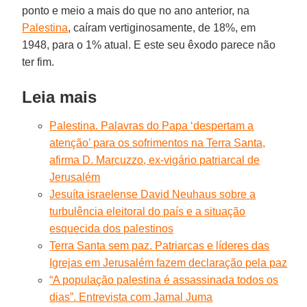
ponto e meio a mais do que no ano anterior, na
Palestina
, caíram vertiginosamente, de 18%, em
1948, para o 1% atual. E este seu êxodo parece não
ter fim.
Leia mais
Palestina. Palavras do Papa ‘despertam a
atenção’ para os sofrimentos na Terra Santa,
afirma D. Marcuzzo, ex-vigário patriarcal de
Jerusalém
Jesuíta israelense David Neuhaus sobre a
turbulência eleitoral do país e a situação
esquecida dos palestinos
Terra Santa sem paz. Patriarcas e líderes das
Igrejas em Jerusalém fazem declaração pela paz
“A população palestina é assassinada todos os
dias”. Entrevista com Jamal Juma