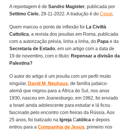
A reportagem é de
Sandro
Magister
, publicada por
Settimo
Cielo
, 29-11-2022. A tradução é do
Cepat
.
Quem marcou o ponto de inflexão foi
La Civiltà
Cattolica
, a revista dos jesuítas em Roma, publicada
com a autorização prévia, linha a linha, do
Papa
e da
Secretaria
de Estado
, em um artigo com a data de
19 de novembro, com o título:
Repensar a divisão da
Palestina?
O autor do artigo é um jesuíta com um perfil muito
singular,
David
M
.
Neuhaus
, de família judaico-
alemã que migrou para a África do Sul, nos anos
1930, nasceu em Joanesburgo, em 1962, foi enviado
a Israel ainda adolescente para estudar e lá ficou
fascinado pelo encontro com freiras da Rússia. Aos
25 anos, foi batizado na
Igreja
C
atólica
e depois
entrou para a
Companhia
de Jesus
, primeiro nos