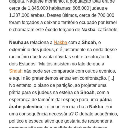
disputa. Naquele momento, a população total era de
cerca de 1.845.000 habitantes: 608.000 judeus e
1.237.000 árabes. Destes últimos, cerca de 700.000
foram forçados a deixar o território ocupado por Israel
e chamaram este êxodo forçado de
Nakba
, catástrofe.
Neuhaus
relaciona a
Nakba
com a
Shoah
, o
extermínio dos judeus, e é justamente na onda desse
raciocínio que levanta dúvidas sobre a solução de
dois Estados: “Muitos insistem no fato de que a
Shoah
não pode ser comparada com outros eventos,
e aqui não pretendemos entrar em confrontação. [...]
No entanto, o plano de partição, ao projetar uma
pátria para os judeus na esteira da
Shoah
, com a
esperança de também dar espaço para uma
pátria
árabe palestina
, colocou em marcha a
Nakba
. Foi
uma consequência necessária? O debate acadêmico,
político e especulativo que gostaria de responder à