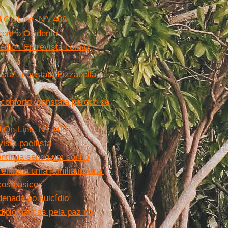
U On-Line, Nº. 408
s com o Ocidente
Médio”. Entrevista com o
sta”, constata Pizzaballa,
conforto, constata pároco de
U On-Line, Nº. 408
vista pacifista
continua sendo um sonho
imina uma família inteira"
ços básicos
denada ao suicídio
diplomáticas pela paz no