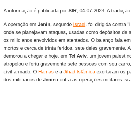
A informação é publicada por
SIR
, 04-07-2023. A traduçã
A operação em
Jenin
, segundo
Israel
, foi dirigida contra 
onde se planejavam ataques, usadas como depósitos de 
os milicianos envolvidos em atentados. O balanço fala em
mortos e cerca de trinta feridos, sete deles gravemente. A
demorou a chegar e hoje, em
Tel Aviv
, um jovem palestino
atropelou e feriu gravemente sete pessoas com seu carro
civil armado. O
Hamas
e a
Jihad Islâmica
exortaram os pa
dos milicianos de
Jenin
contra as operações militares isr