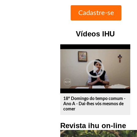
Vídeos IHU
play_circle_outline
18º Domingo do tempo comum -
Ano A - Dai-lhes vós mesmos de
comer
Revista ihu on-line