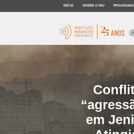
INÍCIO
SOBRE O IHU
PROGRAMA
Conflit
“agress
em Jeni