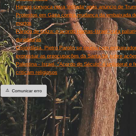
Hamas convoca nova 'intifada' após anúncio de Tru
Protestos em Gaza contra mudança da embaixada 
mortos
Pároco de Gaza: o acordo Hamas-Israel ‘cura paliati
duradouras
Cisjordânia. Pietro Parolin se reuniu com embaixado
expressar as preocupações da Santa Sé sobre ações 
Palestina - Israel. “Acordo do Século” é unilateral e
criticam religiosos
⚠️
Comunicar erro