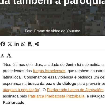
da também a paróquia
Foto: Frame do vídeo do Youtube
“Nos últimos dois dias, a cidade de
Jenin
foi submetida 
precedentes das
forças israelenses
, que também causara
latina local. Condenamos essa violência e pedimos um ce
esperança na
busca da paz e do diálogo
para prevenir ou
ataques à população
”. O
Patriarcado Latino de Jerusalém
assinada pelo
Patriarca Pierbattista Pizzaballa
, e divulgad
Patriarcado
.