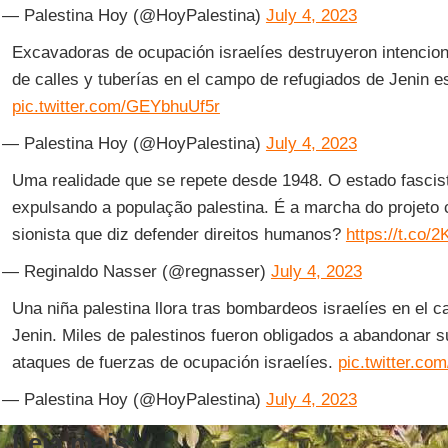
— Palestina Hoy (@HoyPalestina)
July 4, 2023
Excavadoras de ocupación israelíes destruyeron intencion
de calles y tuberías en el campo de refugiados de Jenin 
pic.twitter.com/GEYbhuUf5r
— Palestina Hoy (@HoyPalestina)
July 4, 2023
Uma realidade que se repete desde 1948. O estado fascis
expulsando a população palestina. É a marcha do projeto co
sionista que diz defender direitos humanos?
https://t.co
— Reginaldo Nasser (@regnasser)
July 4, 2023
Una niña palestina llora tras bombardeos israelíes en el 
Jenin. Miles de palestinos fueron obligados a abandonar
ataques de fuerzas de ocupación israelíes.
pic.twitter.c
— Palestina Hoy (@HoyPalestina)
July 4, 2023
Leia mais