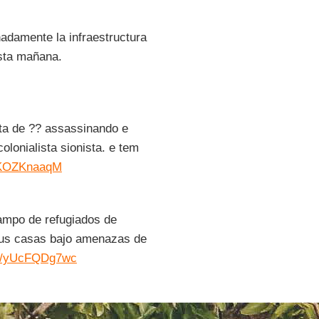
adamente la infraestructura
esta mañana.
ta de ?? assassinando e
lonialista sionista. e tem
/2KOZKnaaqM
campo de refugiados de
 sus casas bajo amenazas de
om/yUcFQDg7wc