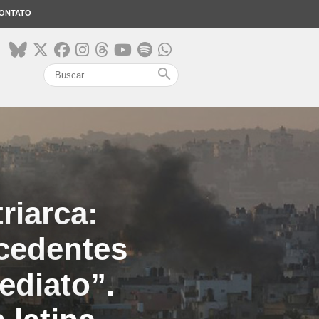
ONTATO
search
triarca:
cedentes
ediato”.