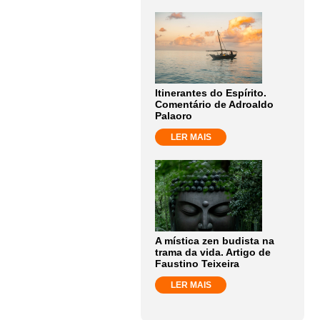
Itinerantes do Espírito.
Comentário de Adroaldo
Palaoro
LER MAIS
A mística zen budista na
trama da vida. Artigo de
Faustino Teixeira
LER MAIS