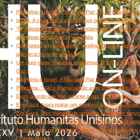
Palestina e Israel. A luta pela Paz Justa. Revista IH
Israel. A crise política israelense pesa nas relaçõe
“O diálogo inter-religioso é fundamental no Oriente 
arcebispo Pierbattista Pizzaballa
Confrontos em Jerusalém. “Violência cega e nunca vi
patriarca latino de Jerusalém
Um duro golpe o ataque israelense. O clima é de des
Gaza
Palestina e Israel. A luta pela Paz Justa. Revista IH
Palestina. “Gaza é uma prisão ao ar livre”, afirma ati
É um acordo que não garante a paz. E a Palestina 
Em Gaza, "para matar um membro do Hamas, Israel el
Em Gaza, dois milhões de pessoas estão sem servi
A juventude de Gaza está presa, desesperada e con
Acordo entre os Emirados Árabes e Israel: relações 
Oriente Médio