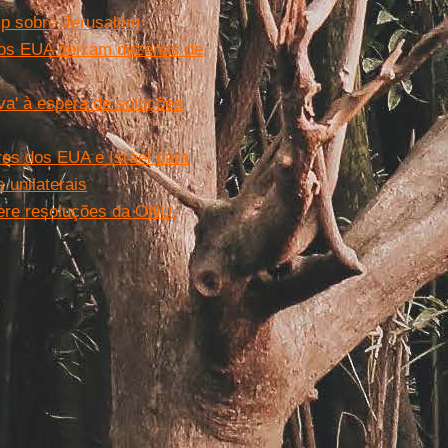
mp sobre Jerusalém
dos EUA deixam dezenas de
va' à espera de soluções
res dos EUA e Israel para
unilaterais
 fere resoluções da ONU,