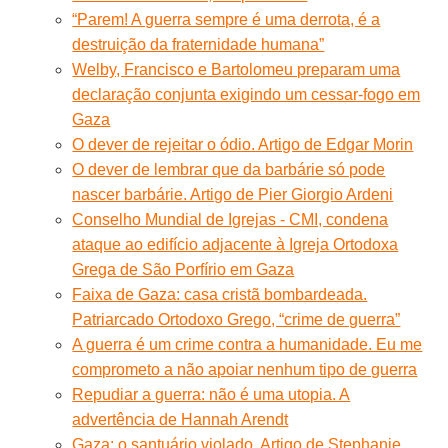
“Parem! A guerra sempre é uma derrota, é a
destruição da fraternidade humana”
Welby, Francisco e Bartolomeu preparam uma
declaração conjunta exigindo um cessar-fogo em
Gaza
O dever de rejeitar o ódio. Artigo de Edgar Morin
O dever de lembrar que da barbárie só pode
nascer barbárie. Artigo de Pier Giorgio Ardeni
Conselho Mundial de Igrejas - CMI, condena
ataque ao edifício adjacente à Igreja Ortodoxa
Grega de São Porfírio em Gaza
Faixa de Gaza: casa cristã bombardeada.
Patriarcado Ortodoxo Grego, “crime de guerra”
A guerra é um crime contra a humanidade. Eu me
comprometo a não apoiar nenhum tipo de guerra
Repudiar a guerra: não é uma utopia. A
advertência de Hannah Arendt
Gaza: o santuário violado. Artigo de Stephanie