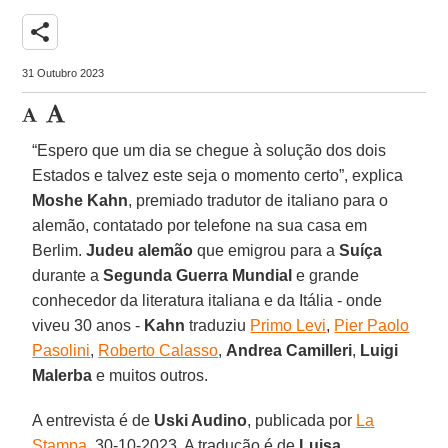
share
31 Outubro 2023
“Espero que um dia se chegue à solução dos dois
Estados e talvez este seja o momento certo”, explica
Moshe Kahn
, premiado tradutor de italiano para o
alemão, contatado por telefone na sua casa em
Berlim.
Judeu alemão
que emigrou para a
Suíça
durante a
Segunda Guerra Mundial
e grande
conhecedor da literatura italiana e da Itália - onde
viveu 30 anos -
Kahn
traduziu
Primo Levi
,
Pier Paolo
Pasolini
,
Roberto Calasso
,
Andrea Camilleri
,
Luigi
Malerba
e muitos outros.
A entrevista é de
Uski Audino
, publicada por
La
Stampa
, 30-10-2023. A tradução é de
Luisa