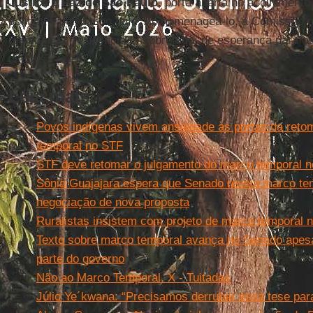
Justiça e Paz de São Paulo
, porta aberta no acolhimento
política e policial no país. Ao homenageá-lo, a Comissão
resistência, resiliência e, sobretudo, de esperança para 
difíceis.
Leia mais
Povos indígenas vivem ansiedade às portas da reto
temporal no STF
STF deve retomar o julgamento do marco temporal 
Sônia Guajajara espera que Senado reveja marco t
negociação de nova proposta
Ruralistas insistem com projeto de marco temporal 
Texto sobre marco temporal avança no Senado apesa
parte do governo
Não ao Marco Temporal. X - Tuitadas
Júlio Ye´kwana: “Precisamos derrubar essa tese par