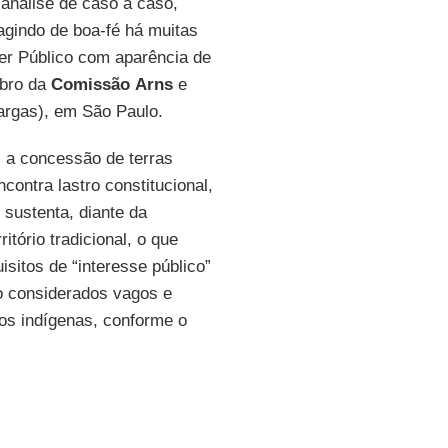
análise de caso a caso,
 agindo de boa-fé há muitas
der Público com aparência de
bro da
Comissão
Arns
e
argas), em São Paulo.
, a concessão de terras
ontra lastro constitucional,
sustenta, diante da
itório tradicional, o que
isitos de “interesse público”
ão considerados vagos e
vos indígenas, conforme o