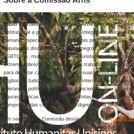
Sobre a Comissão Arns
Criada em fevereiro de 2019, a
Comissão de Defesa dos
Paulo Evaristo Arns – Comissão Arns
busca dar visibili
institucional a graves violações da integridade física, da 
humana, especialmente as cometidas por agentes do Esta
populações discriminadas – como negros, indígenas, qui
LGBTQIA+, mulheres, jovens, comunidades urbanas ou ru
extrema pobreza. A Comissão Arns trabalha em rede com 
para detectar casos, dar suporte a suas denúncias públi
órgãos do Judiciário e organismos internacionais, promov
lideranças políticas e mobilizar a sociedade. Seu trabalho
figuras públicas de formações distintas, mas complementa
comprometidas com a defesa da dignidade da pessoa hu
Em seu nome, a Comissão destaca a figura do
Cardeal Do
(1921-2016), Arcebispo Emérito de São Paulo. Em 1972, 