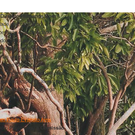
 Direitos Humanos Dom
dade e acolhimento
liberdade e da dignidade
do contra pessoas e
lombolas, pessoas
rais em situação de
outras organizações sociais
cas, encaminhar questões aos
er ações específicas junto a
 é apartidário e congrega
res, todas elas
mana.
m Paulo Evaristo Arns
Dom Paulo criou a
Comissão