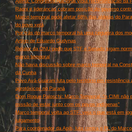
Alerta: Congresso Nacional viola recomendação da 
Raoni e lideranças cobram posição do governo cont
Marco temporal pode afetar 68% das aldeias do Para
do povo xetá
Por trás do marco temporal há uma cegueira dos mod
Artigo de Eduardo Gudynas
Relator da ONU pede que STF e Senado sigam normas
marco temporal
Não havia discussão sobre marco temporal na Consti
da Cunha
Povo Avá-Guarani luta pelo território em resistência
agrotóxicos no Paraná
Dom Roque Paloschi: Marco Temporal, “o CIMI não p
missão de estar junto com os povos indígenas”
Marco temporal volta ao STF: veja o que está em jog
julgamento
Para coordenador da Apib, luta contra o PL do Marco