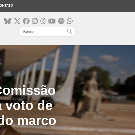
ONTATO
search
 Comissão
a voto de
 do marco