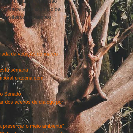
 das vítimas da repressão
 reconhece esse exemplo de
os brasileiros em tempos
mada da votação do marco
nesta semana
emporal e acena com
no Senado
r dos acenos de diálogo por
a preservar o meio ambiente”