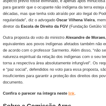
aspecto prévio fosse eliminado, e apenas após minuciosa 
para garantir que o ocupante não indígena da terra esteja
décadas, mas que tenha sido atraído por ato ilegal do Po
regularidade”, diz o advogado
Oscar Vilhena Vieira
, mem
diretor da
Escola de Direito da FGV
(Fundação Getúlio V
Outra proposta do voto do ministro
Alexandre de Moraes
equivalentes aos povos indígenas afetados também não enc
de acordo com o professor Sarmento. Além disso, “não se 
natureza espiritual da relação dos indígenas com o seu terr
torna a respectiva área absolutamente infungível”. Os requ
e “paz social”, defendidos no voto para essa proposta, s
insuficientes para garantir a proteção dos direitos dos po
documento.
Confira o parecer na íntegra neste
link
.