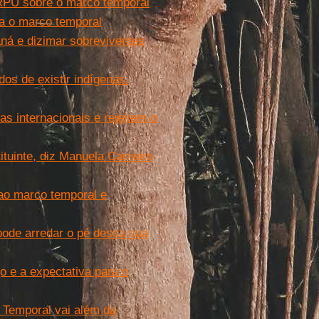
RPU sobre o marco temporal
ra o marco temporal
ná e dizimar sobreviventes
os de existir indígenas.
 internacionais e rejeitem o
tuinte, diz Manuela Carneiro
 ao marco temporal e
ode arredar o pé dessa sua
o e a expectativa para o
 Temporal vai além da