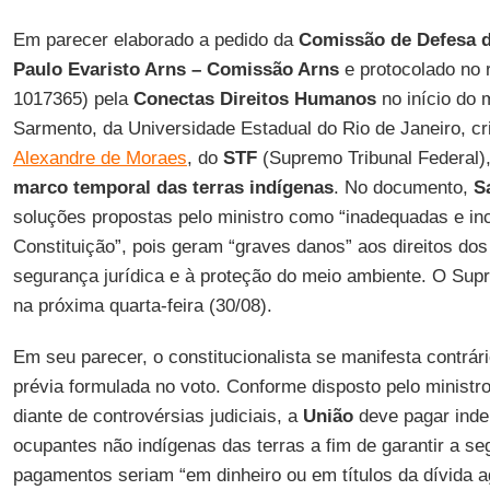
Em parecer elaborado a pedido da
Comissão de Defesa d
Paulo Evaristo Arns – Comissão Arns
e protocolado no 
1017365) pela
Conectas Direitos Humanos
no início do 
Sarmento, da Universidade Estadual do Rio de Janeiro, cr
Alexandre de Moraes
, do
STF
(Supremo Tribunal Federal),
marco temporal das terras indígenas
. No documento,
S
soluções propostas pelo ministro como “inadequadas e i
Constituição”, pois geram “graves danos” aos direitos dos
segurança jurídica e à proteção do meio ambiente. O Sup
na próxima quarta-feira (30/08).
Em seu parecer, o constitucionalista se manifesta contrár
prévia formulada no voto. Conforme disposto pelo ministr
diante de controvérsias judiciais, a
União
deve pagar inde
ocupantes não indígenas das terras a fim de garantir a se
pagamentos seriam “em dinheiro ou em títulos da dívida ag