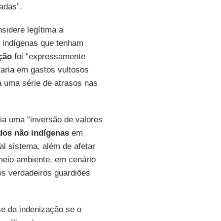
zadas”.
idere legítima a
 indígenas que tenham
ção
foi “expressamente
taria em gastos vultosos
ia uma série de atrasos nas
ia uma “inversão de valores
 dos não indígenas
em
Tal sistema, além de afetar
meio ambiente, em cenário
os verdadeiros guardiões
se da indenização se o