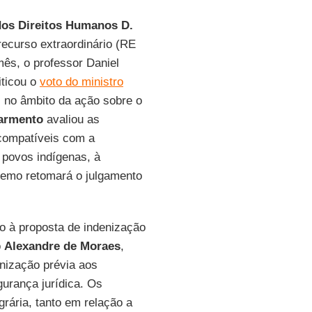
os Direitos Humanos D.
recurso extraordinário (RE
mês, o professor Daniel
iticou o
voto do ministro
 no âmbito da ação sobre o
armento
avaliou as
ncompatíveis com a
 povos indígenas, à
remo retomará o julgamento
io à proposta de indenização
o
Alexandre de Moraes
,
nização prévia aos
gurança jurídica. Os
rária, tanto em relação a