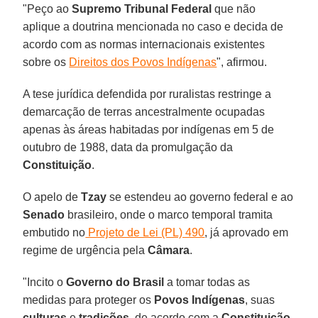
"Peço ao
Supremo Tribunal Federal
que não
aplique a doutrina mencionada no caso e decida de
acordo com as normas internacionais existentes
sobre os
Direitos dos Povos Indígenas
", afirmou.
A tese jurídica defendida por ruralistas restringe a
demarcação de terras ancestralmente ocupadas
apenas às áreas habitadas por indígenas em 5 de
outubro de 1988, data da promulgação da
Constituição
.
O apelo de
Tzay
se estendeu ao governo federal e ao
Senado
brasileiro, onde o marco temporal tramita
embutido no
Projeto de Lei (PL) 490
, já aprovado em
regime de urgência pela
Câmara
.
"Incito o
Governo do Brasil
a tomar todas as
medidas para proteger os
Povos Indígenas
, suas
culturas
e
tradições
, de acordo com a
Constituição