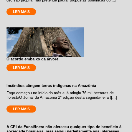
decisão própria, não pretende pautar propostas polêmicas co[...]
LER MAIS
O acordo embaixo da árvore
LER MAIS
Incêndios atingem terras indígenas na Amazônia
Fogo começou no início do mês e já atingiu 76 mil hectares de
florestaO Jornal da Amazônia 2ª edição desta segunda-feira ([...]
LER MAIS
A CPI da Funai/Incra não ofereceu qualquer tipo de benefício à
sociedade brasileira, mas serviu perfeitamente aos interesses