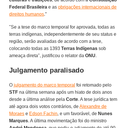
Federal Brasileira
e as
obrigações internacionais de
direitos humanos
.”
"Se a tese do marco temporal for aprovada, todas as
terras indígenas, independentemente de seu status e
região, serão avaliadas de acordo com a tese,
colocando todas as 1393
Terras Indígenas
sob
ameaça direta", justificou o relator da
ONU
.
Julgamento paralisado
O
julgamento do marco temporal
foi retomado pelo
STF
na última semana após um hiato de dois anos
desde a última análise pela
Corte
. A tese jurídica tem
até agora dois votos contrários, de
Alexandre de
Moraes
e
Edson Fachin
, e um favorável, de
Nunes
Marques
. A última movimentação foi do ministro
André Mendonça
, que pediu o adiamento de até 90